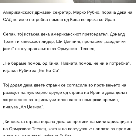
Американскиот државен секретар, Марко Рубио, порача дека на
САД не им е потребна помош од Кина во врска со Иран.
Сепак, тој истакна дека американскиот претседател, Доналд
Трамп и кинескиот лидер, Ши Џинпинг, пронашле „заеднички
јазик“ околу прашањето за Ормускиот Теснец.
„Не бараме помош од Кина. Нивната помош не ни е потребна“,
изјавил Рубио за „Ен-Би-Си“.
Тој додал дека двете страни се согласиле во противењето на
развојот на нуклеарно оружје од страна на Иран и дека делат
загриженост за тој исклучително важен поморски премин,
пишува „Ал Џезира“.
„Кинеската страна порача дека се противи на милитаризацијата
на Ормускиот Теснец, како и на воведување наплата за премин,