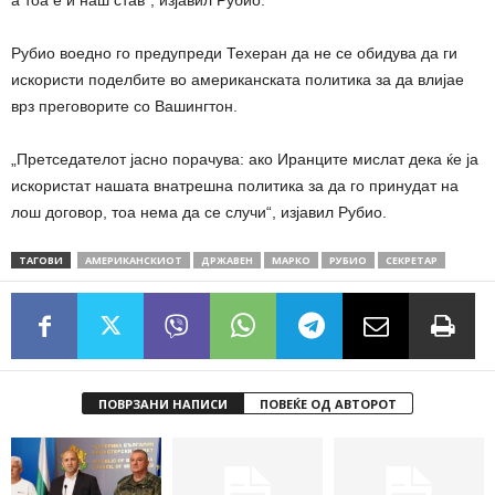
а тоа е и наш став“, изјавил Рубио.
Рубио воедно го предупреди Техеран да не се обидува да ги
искористи поделбите во американската политика за да влијае
врз преговорите со Вашингтон.
„Претседателот јасно порачува: ако Иранците мислат дека ќе ја
искористат нашата внатрешна политика за да го принудат на
лош договор, тоа нема да се случи“, изјавил Рубио.
ТАГОВИ
АМЕРИКАНСКИОТ
ДРЖАВЕН
МАРКО
РУБИО
СЕКРЕТАР
ПОВРЗАНИ НАПИСИ
ПОВЕЌЕ ОД АВТОРОТ