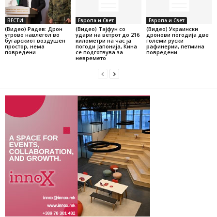
ВЕСТИ
Европа и Свет
Европа и Свет
(Видео) Радев: Дрон
(Видео) Тајфун со
(Видео) Украински
утрово навлегол во
удари на ветрот до 216
дронови погодија две
бугарскиот воздушен
километри на час ја
големи руски
простор, нема
погоди Јапонија, Кина
рафинерии, петмина
повредени
се подготвува за
повредени
невремето