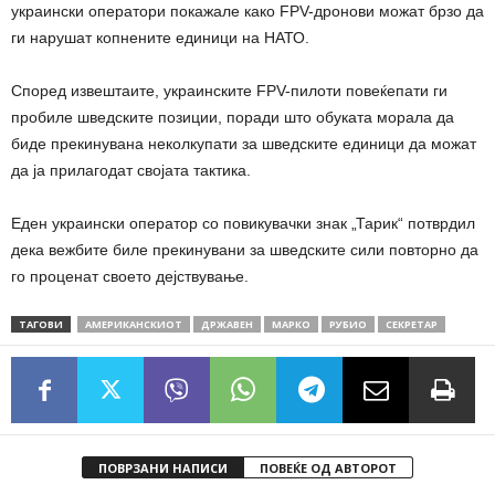
украински оператори покажале како FPV-дронови можат брзо да
ги нарушат копнените единици на НАТО.
Според извештаите, украинските FPV-пилоти повеќепати ги
пробиле шведските позиции, поради што обуката морала да
биде прекинувана неколкупати за шведските единици да можат
да ја прилагодат својата тактика.
Еден украински оператор со повикувачки знак „Тарик“ потврдил
дека вежбите биле прекинувани за шведските сили повторно да
го проценат своето дејствување.
ТАГОВИ
АМЕРИКАНСКИОТ
ДРЖАВЕН
МАРКО
РУБИО
СЕКРЕТАР
ПОВРЗАНИ НАПИСИ
ПОВЕЌЕ ОД АВТОРОТ