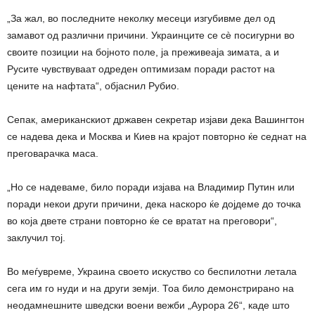
„За жал, во последните неколку месеци изгубивме дел од
замавот од различни причини. Украинците се сè посигурни во
своите позиции на бојното поле, ја преживеаја зимата, а и
Русите чувствуваат одреден оптимизам поради растот на
цените на нафтата“, објаснил Рубио.
Сепак, американскиот државен секретар изјави дека Вашингтон
се надева дека и Москва и Киев на крајот повторно ќе седнат на
преговарачка маса.
„Но се надеваме, било поради изјава на Владимир Путин или
поради некои други причини, дека наскоро ќе дојдеме до точка
во која двете страни повторно ќе се вратат на преговори“,
заклучил тој.
Во меѓувреме, Украина своето искуство со беспилотни летала
сега им го нуди и на други земји. Тоа било демонстрирано на
неодамнешните шведски воени вежби „Аурора 26“, каде што