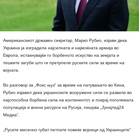
Американскиот државен секретар, Марко Рубио, изјави дека
Украина ја изградила најсилната и најмоќната армија во
Европа, истакнувајќи го борбеното искуство на земјата и
тешките загуби што ги претрпеле руските сили за време на
војната.
Во разговор за „Фокс њуз“ за време на патувањето во Кина,
Рубио изјавил дека украинските вооружени сили се развиле во
најспособна борбена сила на континентот, и покрај поголемата
популација и воени ресурси на Русија, пишува „Јунајтед24
Медиа“.
„Русите месечно губат петпати повеќе војници од Украинците“