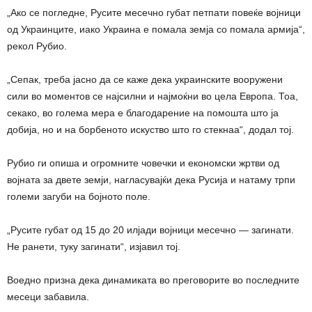
„Ако се погледне, Русите месечно губат петпати повеќе војници
од Украинците, иако Украина е помала земја со помала армија“,
рекол Рубио.
„Сепак, треба јасно да се каже дека украинските вооружени
сили во моментов се најсилни и најмоќни во цела Европа. Тоа,
секако, во голема мера е благодарение на помошта што ја
добија, но и на борбеното искуство што го стекнаа“, додал тој.
Рубио ги опиша и огромните човечки и економски жртви од
војната за двете земји, нагласувајќи дека Русија и натаму трпи
големи загуби на бојното поле.
„Русите губат од 15 до 20 илјади војници месечно — загинати.
Не ранети, туку загинати“, изјавил тој.
Воедно призна дека динамиката во преговорите во последните
месеци забавила.