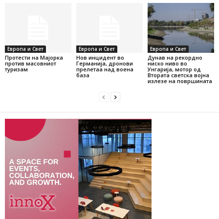
Европа и Свет
Европа и Свет
Европа и Свет
Протести на Мајорка
Нов инцидент во
Дунав на рекордно
против масовниот
Германија, дронови
ниско ниво во
туризам
прелетаа над воена
Унгарија, мотор од
база
Втората светска војна
излезе на површината