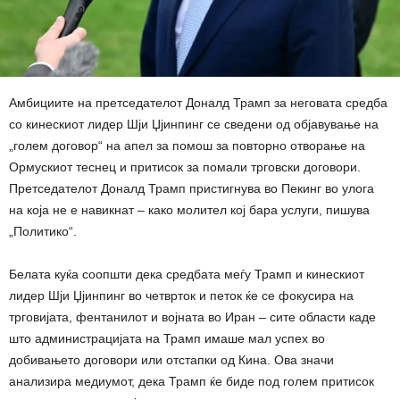
Амбициите на претседателот Доналд Трамп за неговата средба
со кинескиот лидер Шји Џјинпинг се сведени од објавување на
„голем договор“ на апел за помош за повторно отворање на
Ормускиот теснец и притисок за помали трговски договори.
Претседателот Доналд Трамп пристигнува во Пекинг во улога
на која не е навикнат – како молител кој бара услуги, пишува
„Политико“.
Белата куќа соопшти дека средбата меѓу Трамп и кинескиот
лидер Шји Џјинпинг во четврток и петок ќе се фокусира на
трговијата, фентанилот и војната во Иран – сите области каде
што администрацијата на Трамп имаше мал успех во
добивањето договори или отстапки од Кина. Ова значи
анализира медиумот, дека Трамп ќе биде под голем притисок