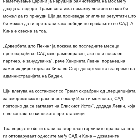
наметнување царини ја нарушија рамнотежата на моќ меѓу
двајцата лидери. Трамп сега има помалку лостови со кои би
можел да го принуди Шји да произведе опипливи резултати што
би можел да ги претстави како победи по враќањето во САД. А
Кина е свесна за тоа.
„Довербата што Пекинг ја покажа во последните месеци,
преговарајќи со САД како рамноправен, ако не и посилен
партнер, е зачудувачка“, рече Хенриета Левин, поранешна
заменик-директорка за Кина во Стејт департментот за време на
администрацијата на Бајден.
Шји влегува на состанокот со Трамп охрабрен од „перцепцијата
за американското расеаност околу Иран и можноста, САД
повторно да се заглават на Блискиот Исток“, додаде Левин, која
е во контакт со кинеските претставници.
Тоа веројатно ќе ги стави во втор план горливите прашања што
ги оптоваруваат односите меѓу САД и Кина – државните