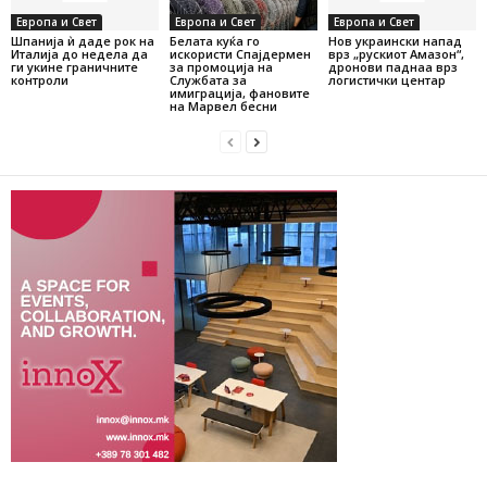
Европа и Свет
Европа и Свет
Европа и Свет
Шпанија ѝ даде рок на
Белата куќа го
Нов украински напад
Италија до недела да
искористи Спајдермен
врз „рускиот Амазон“,
ги укине граничните
за промоција на
дронови паднаа врз
контроли
Службата за
логистички центар
имиграција, фановите
на Марвел бесни