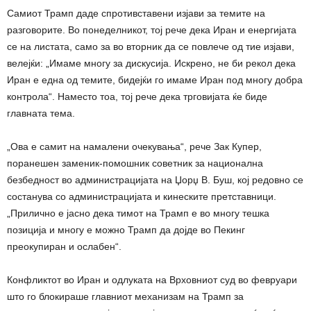
Самиот Трамп даде спротивставени изјави за темите на
разговорите. Во понеделникот, тој рече дека Иран и енергијата
се на листата, само за во вторник да се повлече од тие изјави,
велејќи: „Имаме многу за дискусија. Искрено, не би рекол дека
Иран е една од темите, бидејќи го имаме Иран под многу добра
контрола“. Наместо тоа, тој рече дека трговијата ќе биде
главната тема.
„Ова е самит на намалени очекувања“, рече Зак Купер,
поранешен заменик-помошник советник за национална
безбедност во администрацијата на Џорџ В. Буш, кој редовно се
состанува со администрацијата и кинеските претставници.
„Прилично е јасно дека тимот на Трамп е во многу тешка
позиција и многу е можно Трамп да дојде во Пекинг
преокупиран и ослабен“.
Конфликтот во Иран и одлуката на Врховниот суд во февруари
што го блокираше главниот механизам на Трамп за