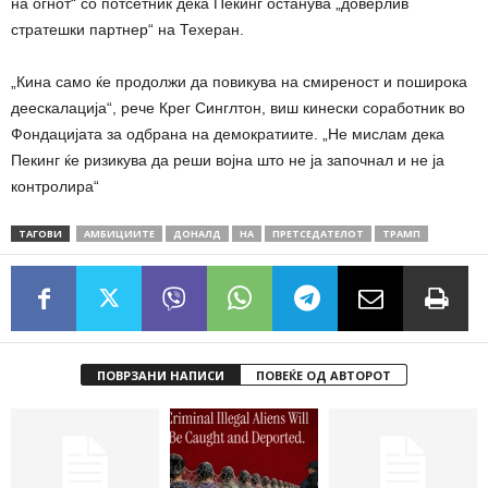
на огнот“ со потсетник дека Пекинг останува „доверлив
стратешки партнер“ на Техеран.
„Кина само ќе продолжи да повикува на смиреност и поширока
деескалација“, рече Крег Синглтон, виш кинески соработник во
Фондацијата за одбрана на демократиите. „Не мислам дека
Пекинг ќе ризикува да реши војна што не ја започнал и не ја
контролира“
ТАГОВИ
АМБИЦИИТЕ
ДОНАЛД
НА
ПРЕТСЕДАТЕЛОТ
ТРАМП
ПОВРЗАНИ НАПИСИ
ПОВЕЌЕ ОД АВТОРОТ