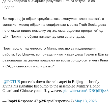
да ги испорача значајните резултати што ги ветуваше со
недели.
Во март, тој ја објави средбата како „монументален настан“, а
минатиот месец објави на социјалната мрежа Truth Social дека
не очекува ништо помалку од „голема, срдечна прегратка“ од
Шји. Пекинг не објави никакви детали за агендата.
Портпаролот на кинеското Министерство за надворешни
работи, Гуо Џиакун, во понеделникот изјави дека Трамп и Шји ќе
разговараат за „важни прашања во врска со односите меѓу Кина
и САД и светскиот мир и развој“.
.
@POTUS
proceeds down the red carpet in Beijing — briefly
giving his signature fist pump to the assembled Military Honor
Guard and Chinese youth flag wavers
pic.twitter.com/aDBQdDjsx8
— Rapid Response 47 (@RapidResponse47)
May 13, 2026