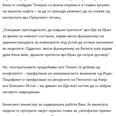
Кина го снабдува Техеран со воена опрема и е главен купувач
на иранска нафта – за да го принуди режимот да се откаже од
контролата врз Ормускиот теснец.
„Очекувам претседателот да изврши притисок“ врз Шји за Иран
за време на нивниот состанок, изјави висок функционер на
администрацијата за новинарите под услов да остане анонимен
во неделата. Одделно, висок функционер на Белата куќа изјави
дека Кина веќе „вршила притисок врз Иран да склучи договор“.
Но, геостратешките придобивки што Пекинг ги добива од
конфликтот – префрлање на американското внимание од Индо-
Пацификот и префрлање на ресурсите на Пентагон од Азија
кон Блискиот Исток – му даваат на Шји мал поттик да го забрза
неговото завршување.
Кинескиот министер за надворешни работи Ванг Ји минатата
недела го пропрати својот нејасен повик за „сеопфатен прекин