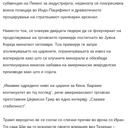
субвенции на Пекинг за индустријата, нејзината сè поагресивна
воена позиција во Индо-Пацификот и драматичното
проширување на стратешкиот нуклеарен арсенал.
Наместо тоа, се очекува двајцата лидери да се фокусираат на
продолжување на трговското примирје постигнато во Јужна
Кореја минатиот октомври. Тоа примирје ги запре
зголемувањето на царините, ограничувањата за извоз на
материјали како што се клучните минерали и обезбеди
континуирана кинеска набавка на американски земјоделски
производи како што е сојата.
„Имавме одредено ниво на царини за Кина. Бараме
континуитет во тој поглед“, рече американскиот трговски
претставник Џејмисон Грир во едно интервју. „Сакаме
стабилност“.
Трамп веројатно ќе се соочи со слични пречки во врска со Иран.
Тој сака Шји да го искористи своето влијание врз Техеран –