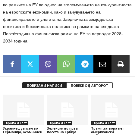
во рамките на ЕУ во однос на зголемувањето на конкурентноста
на европските економии, како и зачувувањето на
финансирањето и улогата на Заедничката земјоделска
политика и Кохезионата политика во рамките на следната
Повеќегодишна финансиска рамка на ЕУ за периодот 2028-
2034 година.
ПОВРЗАНИ НАПИСИ
ПОВЕЌЕ ОД АВТОРОТ
Европа и Свет
Европа и Свет
Европа и Свет
Украинец уапсен во
Зеленски во прва
Трамп затвора пет
Германија, осомничен
посета на Србија
американски