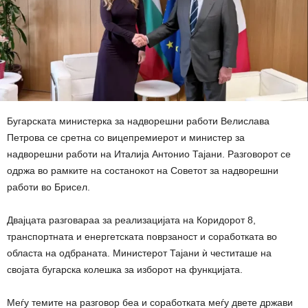
Бугарската министерка за надворешни работи Велислава
Петрова се сретна со вицепремиерот и министер за
надворешни работи на Италија Антонио Тајани. Разговорот се
одржа во рамките на состанокот на Советот за надворешни
работи во Брисел.
Двајцата разговараа за реализацијата на Коридорот 8,
транспортната и енергетската поврзаност и соработката во
областа на одбраната. Министерот Тајани ѝ честиташе на
својата бугарска колешка за изборот на функцијата.
Меѓу темите на разговор беа и соработката меѓу двете држави