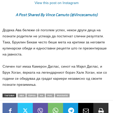
View this post on Instagram
A Post Shared By Vince Camuto (@vincecamuto)
Додека Ава бележи сè поголем успех, некои други деца на
познати родители не успеаја да постигнат слични резултати.
Така, Бруклин Бекам често беше мета на критики за неговите
кулинарски обиди и едноставни рецепти што ги презентираше
на јавноста.
Сличен пат имаа Камерон Даглас, синот на Мајкл Даглас, и
Брук Хоган, ќерката на легендарниот борач Халк Хоган, кои со
години се обидуваа да градат кариери независно од своите
познати презимиња.
ТАГОВИ
АВА
ЌЕРКА
НА
РИС
ФИЛИПЕ