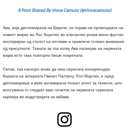
A Post Shared By Vince Camuto (@vincecamuto)
Ава, која дипломирала на Беркли, се појави на промоцијата на
новиот мирис во Лос Анџелес во елегантен розов мини-фустан
инспириран од стилот на неглиже и привлече големо внимание
од присутните. Темата за тоа колку Ава наликува на нејзината
мајка исто така повторно беше покрената.
Сепак, таа наскоро може да има сериозна конкуренција.
Ќерката на актерката Гвинет Палтроу, Епл Мартин, е пред
дипломирање и веќе ангажирала познат агент за таленти, што
многумина го гледаат како почеток на нејзината сериозна
кариера во индустријата за забава.