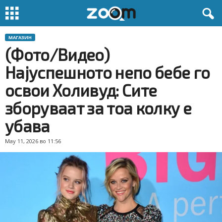
МАГАЗИН
(Фото/Видео)
Најуспешното непо бебе го
освои Холивуд: Сите
зборуваат за тоа колку е
убава
May 11, 2026 во 11:56