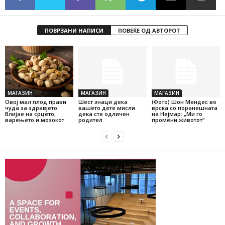
ПОВРЗАНИ НАПИСИ
ПОВЕЌЕ ОД АВТОРОТ
МАГАЗИН
МАГАЗИН
МАГАЗИН
Овој мал плод прави
Шест знаци дека
(Фото) Шон Мендес во
чуда за здравјето:
вашето дете мисли
врска со поранешната
Влијае на срцето,
дека сте одличен
на Нејмар: „Ми го
варењето и мозокот
родител
промени животот“