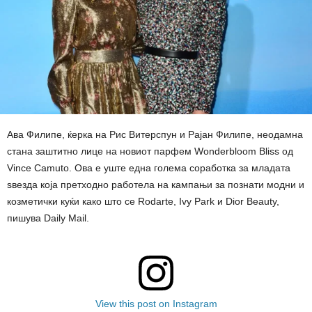
Ава Филипе, ќерка на Рис Витерспун и Рајан Филипе, неодамна
стана заштитно лице на новиот парфем Wonderbloom Bliss од
Vince Camuto. Ова е уште една голема соработка за младата
ѕвезда која претходно работела на кампањи за познати модни и
козметички куќи како што се Rodarte, Ivy Park и Dior Beauty,
пишува Daily Mail.
View this post on Instagram