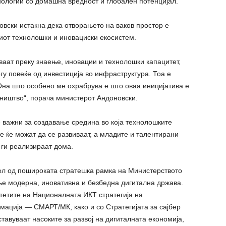
нологии со домашна вредност и глобален потенцијал.
вски истакна дека отворањето на ваков простор е
киот технолошки и иновациски екосистем.
ваат преку знаење, иновации и технолошки капацитет,
гу повеќе од инвестиција во инфраструктура. Тоа е
 Она што особено ме охрабрува е што оваа иницијатива е
ништво“, порача министерот Андоновски.
е важни за создавање средина во која технолошките
е ќе можат да се развиваат, а младите и талентирани
 ги реализираат дома.
ел од пошироката стратешка рамка на Министерството
ње модерна, иновативна и безбедна дигитална држава.
итетите на Националната ИКТ стратегија на
ација — СМАРТ/МК, како и со Стратегијата за сајбер
тавуваат насоките за развој на дигиталната економија,