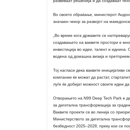
развиваат решенија и да создаваат тех
Во своето обраќање, министерот Андоно
значаен чекор за развојот на македонс
„Во време кога државите се натпревару
создавањето на ваквите простори е мно
инвестиција во идеи, талент и иднина.
водена од домашна визија и претприем
Тој нагласи дека ваквите иницијативи с
компании ќе можат да растат, стартапит
луѓе ќе добијат можност своите идеи да
Отворањето на N99 Deep Tech Park е д
за дигитална трансформација за граде
Ваквите проекти се во линија со приор
Министерството за дигитална трансформ
безбедност 2025–2028, преку кои се пос