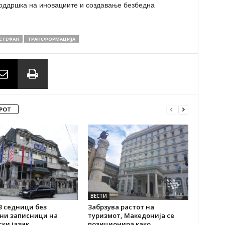
поддршка на иновациите и создавање безбедна
СТЕФАН
ТРАНСФОРМАЦИЈА
РОТ
ВЕСТИ
3 седници без
Забрзува растот на
ени записници на
туризмот, Македонија се
ки јазик
позиционира како