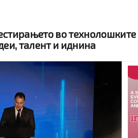
естирањето во технолошките
деи, талент и иднина