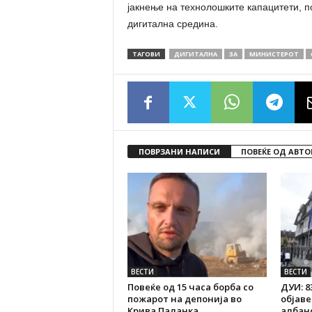
јакнење на технолошките капацитети, 
дигитална средина.
ТАГОВИ
ДИГИТАЛНА
ЗА
МИНИСТЕРОТ
ПОВРЗАНИ НАПИСИ
ПОВЕЌЕ ОД АВТО
ВЕСТИ
ВЕСТИ
Повеќе од 15 часа борба со
ДУИ: 8
пожарот на депонија во
објав
Крива Паланка,
албанс