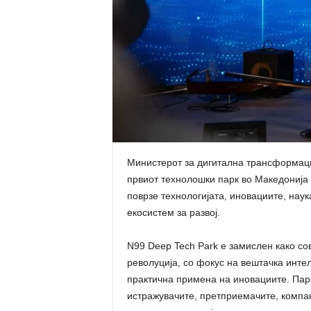
Министерот за дигитална трансформаци
првиот технолошки парк во Македонија 
поврзе технологијата, иновациите, наук
екосистем за развој.
N99 Deep Tech Park е замислен како с
револуција, со фокус на вештачка интел
практична примена на иновациите. Парк
истражувачите, претприемачите, компан