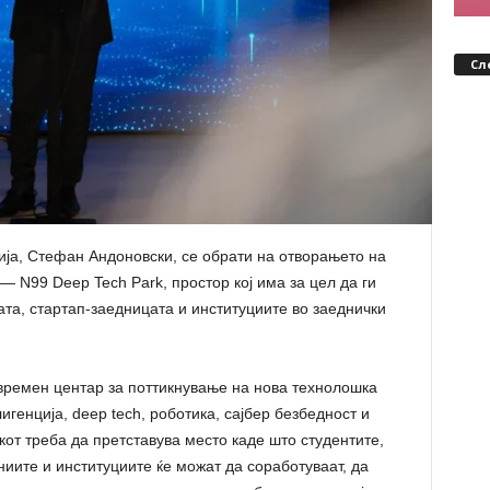
Сл
ја, Стефан Андоновски, се обрати на отворањето на
— N99 Deep Tech Park, простор кој има за цел да ги
ата, стартап-заедницата и институциите во заеднички
овремен центар за поттикнување на нова технолошка
игенција, deep tech, роботика, сајбер безбедност и
от треба да претставува место каде што студентите,
иите и институциите ќе можат да соработуваат, да