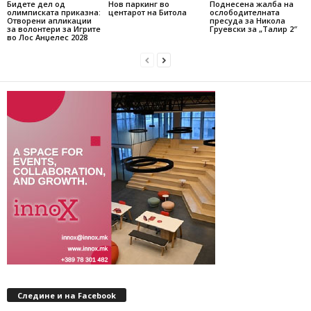
Бидете дел од
Нов паркинг во
Поднесена жалба на
олимписката приказна:
центарот на Битола
ослободителната
Отворени апликации
пресуда за Никола
за волонтери за Игрите
Груевски за „Талир 2″
во Лос Анџелес 2028
Следине и на Facebook