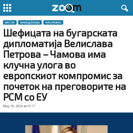
ВЕСТИ
МАКЕДОНИЈА
НАСЛОВНА
Шефицата на бугарската
дипломатија Велислава
Петрова – Чамова има
клучна улога во
европскиот компромис за
почеток на преговорите на
РСМ со ЕУ
May 10, 2026 во 9:17