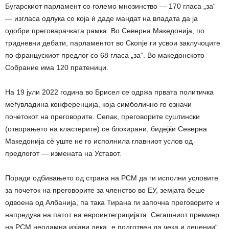
Бугарскиот парламент со големо мнозинство — 170 гласа „за“
— изгласа одлука со која ѝ даде мандат на владата да ја
одобри преговарачката рамка. Во Северна Македонија, по
тридневни дебати, парламентот во Скопје ги усвои заклучоците
по францускиот предлог со 68 гласа „за“. Во македонското
Собрание има 120 пратеници.
На 19 јули 2022 година во Брисел се одржа првата политичка
меѓувладина конференција, која симболично го означи
почетокот на преговорите. Сепак, преговорите суштински
(отворањето на кластерите) се блокирани, бидејќи Северна
Македонија сѐ уште не го исполнила главниот услов од
предлогот — измената на Уставот.
Поради одбивањето од страна на РСМ да ги исполни условите
за почеток на преговорите за членство во ЕУ, земјата беше
одвоена од Албанија, па така Тирана ги започна преговорите и
напредува на патот на евроинтеграцијата. Сегашниот премиер
на РСМ неодамна изјави дека „е подготвен да чека и децении“