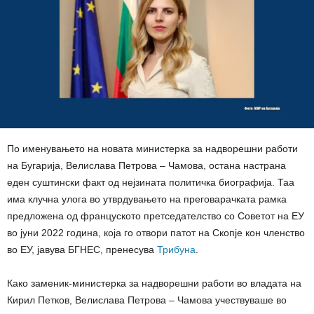
По именувањето на новата министерка за надворешни работи
на Бугарија, Велислава Петрова – Чамова, остана настрана
еден суштински факт од нејзината политичка биографија. Таа
има клучна улога во утврдувањето на преговарачката рамка
предложена од француското претседателство со Советот на ЕУ
во јуни 2022 година, која го отвори патот на Скопје кон членство
во ЕУ, јавува БГНЕС, пренесува
Трибуна
.
Како заменик-министерка за надворешни работи во владата на
Кирил Петков, Велислава Петрова – Чамова учествуваше во