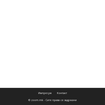
Импресум
Контакт
© zoom.mk - Сите права се задржани