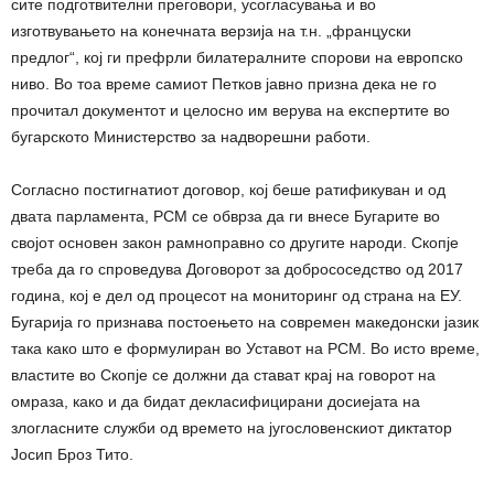
сите подготвителни преговори, усогласувања и во
изготвувањето на конечната верзија на т.н. „француски
предлог“, кој ги префрли билатералните спорови на европско
ниво. Во тоа време самиот Петков јавно призна дека не го
прочитал документот и целосно им верува на експертите во
бугарското Министерство за надворешни работи.
Согласно постигнатиот договор, кој беше ратификуван и од
двата парламента, РСМ се обврза да ги внесе Бугарите во
својот основен закон рамноправно со другите народи. Скопје
треба да го спроведува Договорот за добрососедство од 2017
година, кој е дел од процесот на мониторинг од страна на ЕУ.
Бугарија го признава постоењето на современ македонски јазик
така како што е формулиран во Уставот на РСМ. Во исто време,
властите во Скопје се должни да стават крај на говорот на
омраза, како и да бидат декласифицирани досиејата на
злогласните служби од времето на југословенскиот диктатор
Јосип Броз Тито.