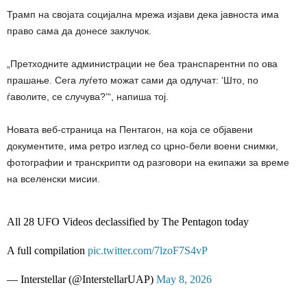
Трамп на својата социјална мрежа изјави дека јавноста има
право сама да донесе заклучок.
„Претходните администрации не беа транспарентни по ова
прашање. Сега луѓето можат сами да одлучат: ‘Што, по
ѓаволите, се случува?’“, напиша тој.
Новата веб-страница на Пентагон, на која се објавени
документите, има ретро изглед со црно-бели воени снимки,
фотографии и транскрипти од разговори на екипажи за време
на вселенски мисии.
All 28 UFO Videos declassified by The Pentagon today
A full compilation
pic.twitter.com/7lzoF7S4vP
— Interstellar (@InterstellarUAP)
May 8, 2026