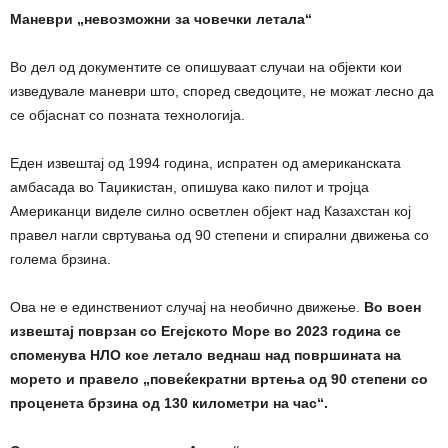
Маневри „невозможни за човечки летала“
Во дел од документите се опишуваат случаи на објекти кои
изведувале маневри што, според сведоците, не можат лесно да
се објаснат со позната технологија.
Еден извештај од 1994 година, испратен од американската
амбасада во Таџикистан, опишува како пилот и тројца
Американци виделе силно осветлен објект над Казахстан кој
правел нагли свртувања од 90 степени и спирални движења со
голема брзина.
Ова не е единствениот случај на необично движење.
Во воен
извештај поврзан со Егејското Море во 2023 година се
споменува НЛО кое летало веднаш над површината на
морето и правело „повеќекратни вртења од 90 степени со
проценета брзина од 130 километри на час“.