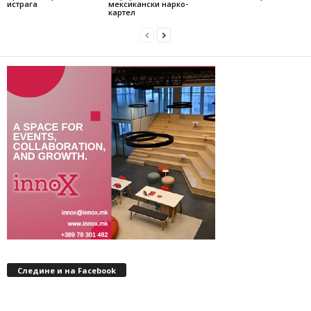
истрага
мексикански нарко-
картел
Следине и на Facebook