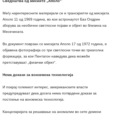
Сведоштва од мисиите „Аполо“
Меѓу најинтересните материјали се и транскрипти од мисијата
Аполо 11 од 1969 година, во кои астронаутот Баз Олдрин
зборува за необични светлосни појави и објект во близина на
Месечината.
Во документ поврзан со мисијата Аполо 17 од 1972 година, е
објавена фотографија со три светлосни точки во триаголна
формација, за кои Пентагон наведува дека можеби
претставуваат „физички објект“.
Нема докази за вонземска технологија
И покрај големиот интерес, американските власти
предупредуваат дека досега нема потврдени докази за
постоење на вонземска технологија.
Канцеларијата за решавање на аномалии во сите домени