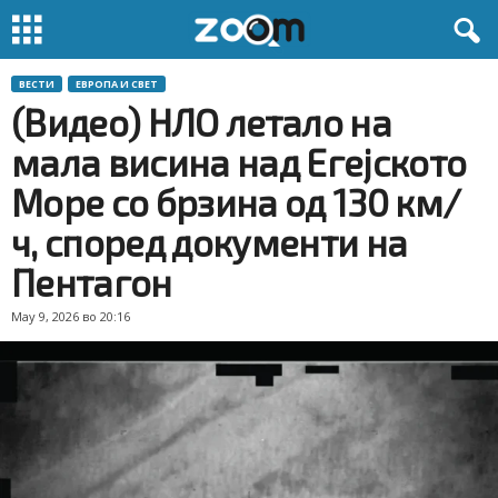
ВЕСТИ
ЕВРОПА И СВЕТ
(Видео) НЛО летало на
мала висина над Егејското
Море со брзина од 130 км/
ч, според документи на
Пентагон
May 9, 2026 во 20:16