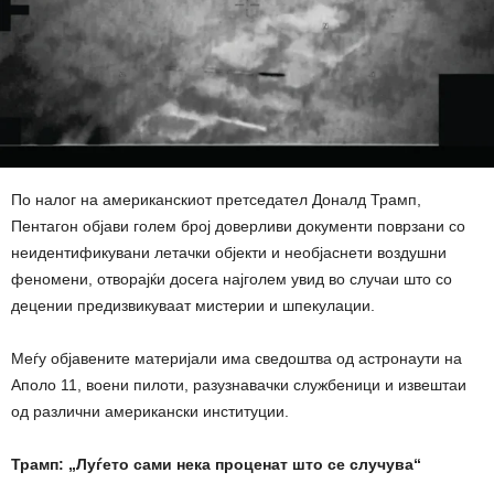
По налог на американскиот претседател Доналд Трамп,
Пентагон објави голем број доверливи документи поврзани со
неидентификувани летачки објекти и необјаснети воздушни
феномени, отворајќи досега најголем увид во случаи што со
децении предизвикуваат мистерии и шпекулации.
Меѓу објавените материјали има сведоштва од астронаути на
Аполо 11, воени пилоти, разузнавачки службеници и извештаи
од различни американски институции.
Трамп: „Луѓето сами нека проценат што се случува“