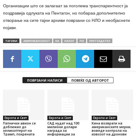
Организации што се залагаат за поголема транспарентност ја
поздравија одлуката на Пентагон, но побараа дополнително
отворање на сите тајни архиви поврзани со НЛО и необјаснети
појави.
ТАГОВИ
АМЕРИКАНСКИОТ
НА
НАЛОГ
ПО
ПРЕТСЕДАТЕЛ
ПОВРЗАНИ НАПИСИ
ПОВЕЌЕ ОД АВТОРОТ
Европа и Свет
Европа и Свет
Европа и Свет
Патнички авион се
САД нудат над 100
Кина возврати на
доближил до
милиони долари
американските мерки,
хеликоптерот на
награда за
воведе контрола на
Трамп, покрената
информации за
извозот на дронови