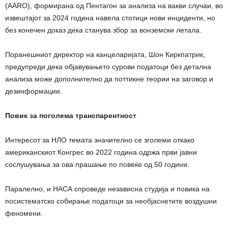
(AARO), формирана од Пентагон за анализа на вакви случаи, во
извештајот за 2024 година навела стотици нови инциденти, но
без конечен доказ дека станува збор за вонземски летала.
Поранешниот директор на канцеларијата, Шон Киркпатрик,
предупреди дека објавувањето сурови податоци без детална
анализа може дополнително да поттикне теории на заговор и
дезинформации.
Повик за поголема транспарентност
Интересот за НЛО темата значително се зголеми откако
американскиот Конгрес во 2022 година одржа први јавни
сослушувања за ова прашање по повеќе од 50 години.
Паралелно, и НАСА спроведе независна студија и повика на
посистематско собирање податоци за необјаснетите воздушни
феномени.