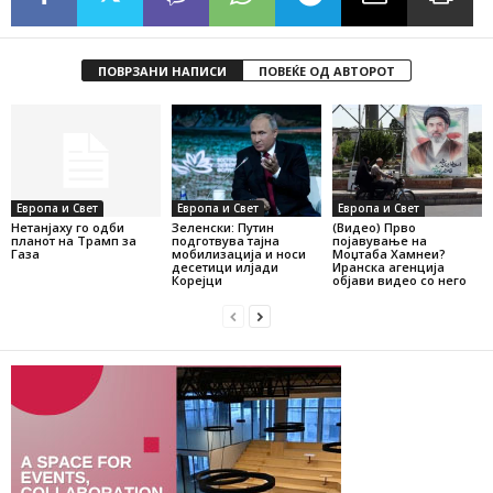
ПОВРЗАНИ НАПИСИ
ПОВЕЌЕ ОД АВТОРОТ
Европа и Свет
Европа и Свет
Европа и Свет
Нетанјаху го одби
Зеленски: Путин
(Видео) Прво
планoт на Трамп за
подготвува тајна
појавување на
Газа
мобилизација и носи
Моџтаба Хамнеи?
десетици илјади
Иранска агенција
Корејци
објави видео со него