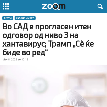
ВЕСТИ
ЕВРОПА И СВЕТ
Во САД е прогласен итен
одговор од ниво 3 на
хантавирус; Трамп „Сè ќе
биде во ред“
May 8, 2026 во 10:16