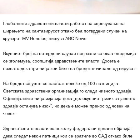
Глобалните здравствени власти работат на спречување на
ширењето на хантавирусот откако беа потврдени случаи на
крузерот MV Hondius, пишува ABC News.
Вкупниот број на потврдени случаи поврзани со оваа епидемија
се зголемува, соопштија здравствените власти. Досега е
познато дека три лица кои биле на бродот починале од вирусот.
На бродот сè уште се наоѓаат повеќе од 100 патници, а
Светската здравствена организација го следи нивното здравје.
Официјалните лица изјавија дека „целокупниот ризик за јавното
здравје останува низок“, но дека е можен пренос од човек на
човек.
Здравствените власти во неколку федерални држави објавија
дека следат некои патници кои се вратиле во САД откако биле