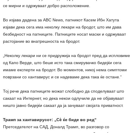
се мирни и одржуваат добро расположение.
Во изјава дадена за ABC News, патникот Касем Ибн Хатута
изјави дека сега има неколку лекари на бродот, што им дава
безбедност на патниците. Патниците носат маски и одржуваат
растојание во внатрешноста на бродот.
„Неколку лекари ни се придружија на бродот пред да испловиме
од Капо Верде, што беше исто така смирувачко бидејќи сега
имаме експерти на бродот. Во моментов, никој нема симптоми
поврзани со хантавирус и се надеваме дека така ќе остане.“
Тој рече дека патниците можат слободно да споделуваат што
сакаат на Интернет, но дека некои одлучиле да не објавуваат
ништо јавно бидејќи сакаат да ја зачуваат својата приватност.
Трамп за хантавирусот: „Сè ќе биде во ред“
Претседателот на САД, Доналд Трамп, во разговор со