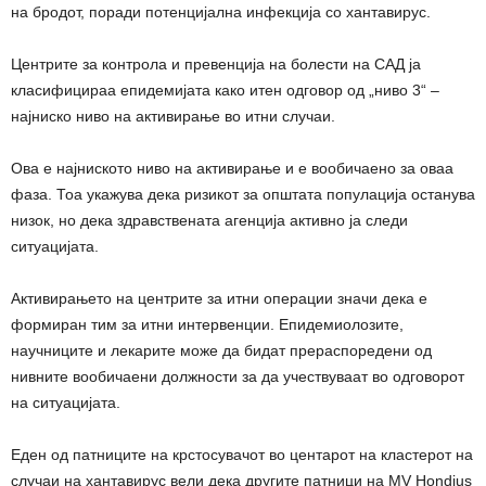
на бродот, поради потенцијална инфекција со хантавирус.
Центрите за контрола и превенција на болести на САД ја
класифицираа епидемијата како итен одговор од „ниво 3“ –
најниско ниво на активирање во итни случаи.
Ова е најниското ниво на активирање и е вообичаено за оваа
фаза. Тоа укажува дека ризикот за општата популација останува
низок, но дека здравствената агенција активно ја следи
ситуацијата.
Активирањето на центрите за итни операции значи дека е
формиран тим за итни интервенции. Епидемиолозите,
научниците и лекарите може да бидат прераспоредени од
нивните вообичаени должности за да учествуваат во одговорот
на ситуацијата.
Еден од патниците на крстосувачот во центарот на кластерот на
случаи на хантавирус вели дека другите патници на MV Hondius