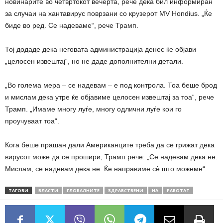
новинарите во четвртокот вечерта, рече дека бил информиран
за случаи на хантавирус поврзани со крузерот MV Hondius. „Ќе
биде во ред. Се надеваме“, рече Трамп.
Тој додаде дека неговата администрација денес ќе објави
„целосен извештај“, но не даде дополнителни детали.
„Во голема мера – се надевам – е под контрола. Тоа беше брод
и мислам дека утре ќе објавиме целосен извештај за тоа“, рече
Трамп. „Имаме многу луѓе, многу одлични луѓе кои го
проучуваат тоа“.
Кога беше прашан дали Американците треба да се грижат дека
вирусот може да се прошири, Трамп рече: „Се надевам дека не.
Мислам, се надевам дека не. Ќе направиме сè што можеме“.
ТАГОВИ
ВЛАСТИ
ГЛОБАЛНИТЕ
ЗДРАВСТВЕНИ
НА
РАБОТАТ