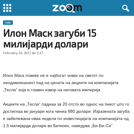
ГИК
Илон Маск загуби 15
милијарди долари
February 26, 2021 во 5:37
Илон Маск повеќе не е најбогат човек на светот по
неодамнешниот пад на цената на акциите на компанијата
„Тесла“ која е главен извор на неговата империја.
Акциите на „Тесла“ паднаа за 20 отсто во однос на пикот што го
достигнаа во јануари кога чинеа 880 долари. Изразената загуба
е забележана оваа недела по инвестицијата на компанијата од
1,5 милијарди долари во Биткоин, наведува „Би-Би-Си“.