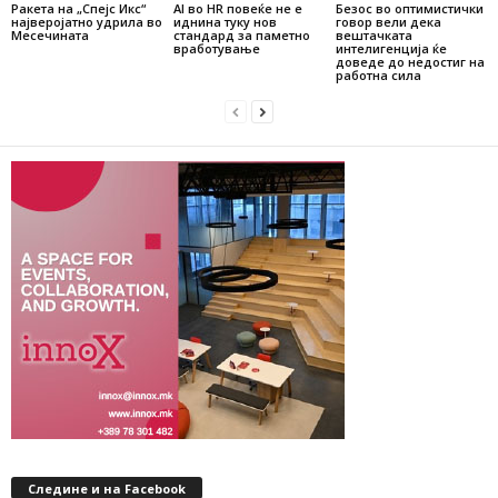
Ракета на „Спејс Икс“
AI во HR повеќе не е
Безос во оптимистички
најверојатно удрила во
иднина туку нов
говор вели дека
Месечината
стандард за паметно
вештачката
вработување
интелигенција ќе
доведе до недостиг на
работна сила
Следине и на Facebook