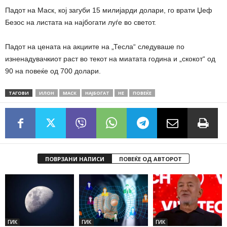
Падот на Маск, кој загуби 15 милијарди долари, го врати Џеф
Безос на листата на најбогати луѓе во светот.
Падот на цената на акциите на „Тесла“ следуваше по
изненадувачкиот раст во текот на миатата година и „скокот“ од
90 на повеќе од 700 долари.
ТАГОВИ
ИЛОН
МАСК
НАЈБОГАТ
НЕ
ПОВЕЌЕ
ПОВРЗАНИ НАПИСИ
ПОВЕЌЕ ОД АВТОРОТ
ГИК
ГИК
ГИК