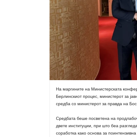
На маргините на Министерската конфер
Берлинскиот процес, министерот за јав
средба со министерот за правда на Бос
Средбата беше посветена на продлабо
двете институции, при што беа разгле
соработка како основа за поинтензивна