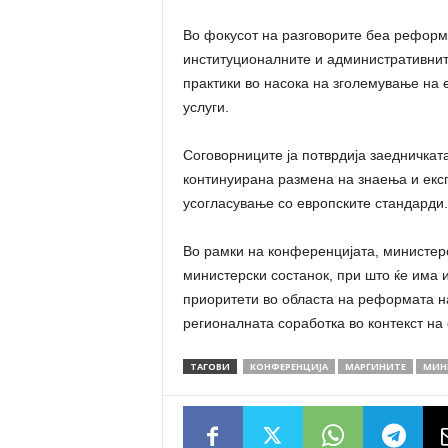
Во фокусот на разговорите беа реформ
институционалните и административните
практики во насока на зголемување на 
услуги.
Соговорниците ја потврдија заедничкат
континуирана размена на знаења и екс
усогласување со европските стандарди.
Во рамки на конференцијата, министер
министерски состанок, при што ќе има 
приоритети во областа на реформата на
регионалната соработка во контекст на 
ТАГОВИ
КОНФЕРЕНЦИЈА
МАРГИНИТЕ
МИН