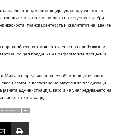
ата на јавната администрација, унапредувањето на
 капацитети, како и размената на искуства и добри
ефикасноста, транспарентноста и квалитетот на јавните
а определба за натамошно јакнење на соработката и
пертиза, со цел поддршка на реформските процеси и
от Минчев е предвидено да се обрати на утрешниот
и свое излагање посветено на актуелните предизвици и
 јавната администрација, како и на унапредувањето на
европската интеграција.
ИСТЕРСКАТА
НА