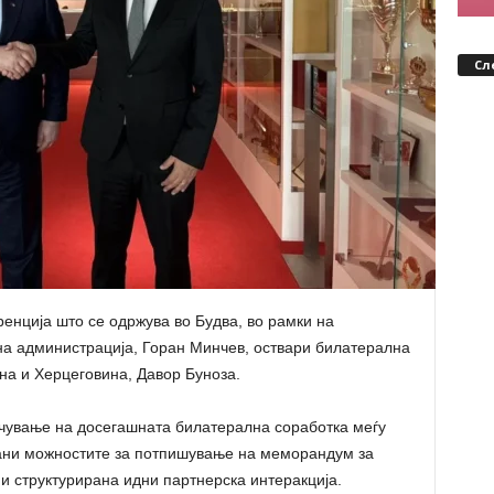
Сл
енција што се одржува во Будва, во рамки на
на администрација, Горан Минчев, оствари билатерална
на и Херцеговина, Давор Буноза.
чување на досегашната билатерална соработка меѓу
дани можностите за потпишување на меморандум за
 и структурирана идни партнерска интеракција.