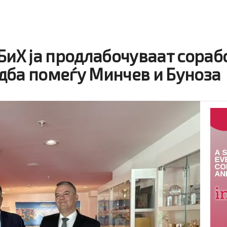
БиХ ја продлабочуваат сораб
дба помеѓу Минчев и Буноза