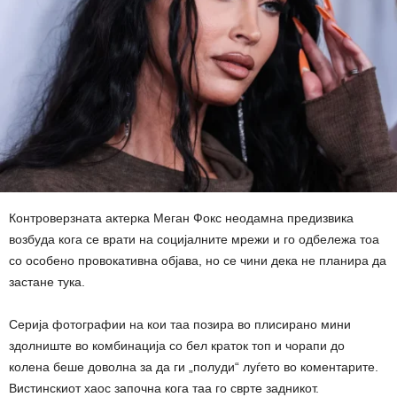
Контроверзната актерка Меган Фокс неодамна предизвика
возбуда кога се врати на социјалните мрежи и го одбележа тоа
со особено провокативна објава, но се чини дека не планира да
застане тука.
Серија фотографии на кои таа позира во плисирано мини
здолниште во комбинација со бел краток топ и чорапи до
колена беше доволна за да ги „полуди“ луѓето во коментарите.
Вистинскиот хаос започна кога таа го сврте задникот.