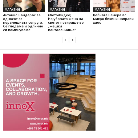
МАГАЗИН
МАГАЗИН
МАГАЗИН
Антонио Бандерас за
(Фото/Видео)
Џебната Венера во
односот со
Најубавата жена на
микро бикини направи
поранешната сопруга:
светот позираше во
хаос
Се гледаме и одлично
„жешки
си поминуваме
панталончиња“