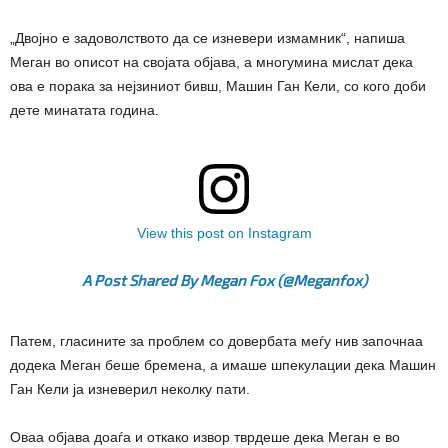
„Двојно е задоволството да се изневери измамник“, напиша
Меган во описот на својата објава, а многумина мислат дека
ова е порака за нејзиниот бивш, Машин Ган Кели, со кого доби
дете минатата година.
View this post on Instagram
A Post Shared By Megan Fox (@meganfox)
Патем, гласините за проблем со довербата меѓу нив започнаа
додека Меган беше бремена, а имаше шпекулации дека Машин
Ган Кели ја изневерил неколку пати.
Оваа објава доаѓа и откако извор тврдеше дека Меган е во