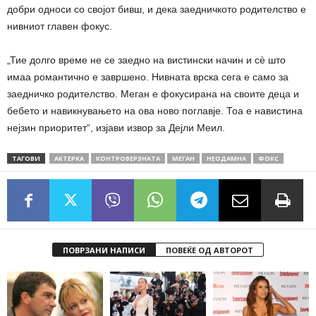
добри односи со својот бивш, и дека заедничкото родителство е
нивниот главен фокус.
„Тие долго време не се заедно на вистински начин и сè што
имаа романтично е завршено. Нивната врска сега е само за
заедничко родителство. Меган е фокусирана на своите деца и
бебето и навикнувањето на ова ново поглавје. Тоа е навистина
нејзин приоритет“, изјави извор за Дејли Меил.
ТАГОВИ
АКТЕРКА
КОНТРОВЕРЗНАТА
МЕГАН
НЕОДАМНА
ФОКС
ПОВРЗАНИ НАПИСИ
ПОВЕЌЕ ОД АВТОРОТ