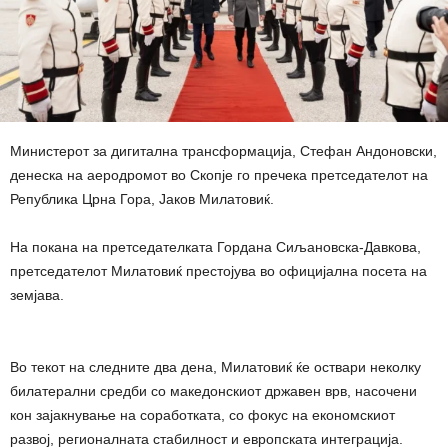
Министерот за дигитална трансформација, Стефан Андоновски,
денеска на аеродромот во Скопје го пречека претседателот на
Република Црна Гора, Јаков Милатовиќ.
На покана на претседателката Гордана Сиљановска-Давкова,
претседателот Милатовиќ престојува во официјална посета на
земјава.
Во текот на следните два дена, Милатовиќ ќе оствари неколку
билатерални средби со македонскиот државен врв, насочени
кон зајакнување на соработката, со фокус на економскиот
развој, регионалната стабилност и европската интеграција.