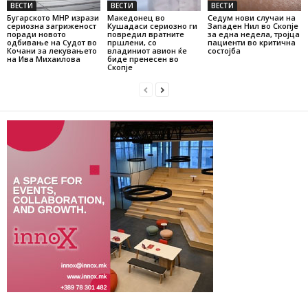
ВЕСТИ
ВЕСТИ
ВЕСТИ
Бугарското МНР изрази
Македонец во
Седум нови случаи на
сериозна загриженост
Кушадаси сериозно ги
Западен Нил во Скопје
поради новото
повредил вратните
за една недела, тројца
одбивање на Судот во
пршлени, со
пациенти во критична
Кочани за лекувањето
владиниот авион ќе
состојба
на Ива Михаилова
биде пренесен во
Скопје