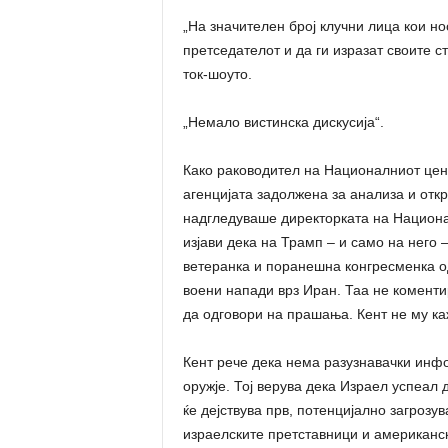
„На значителен број клучни лица кои но
претседателот и да ги изразат своите с
ток-шоуто.
„Немало вистинска дискусија“.
Како раководител на Националниот цент
агенцијата задолжена за анализа и откр
надгледуваше директорката на Национал
изјави дека на Трамп – и само на него 
ветеранка и поранешна конгресменка од
воени напади врз Иран. Таа не коменти
да одговори на прашања. Кент не му ка
Кент рече дека нема разузнавачки инф
оружје. Тој верува дека Израел успеал 
ќе дејствува прв, потенцијално загрозув
израелските претставници и американс