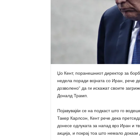
Џo Кент, поранешниот директор за борб
недела поради војната со Иран, рече д
дозволено“ да ги искажат своите загри
Доналд Трамп.
Појавувајќи се на подкаст што го воде
Такер Карлсон, Кент рече дека претседа
донесе одлуката за напад врз Иран и т
акција, и покрај тоа што немало докази