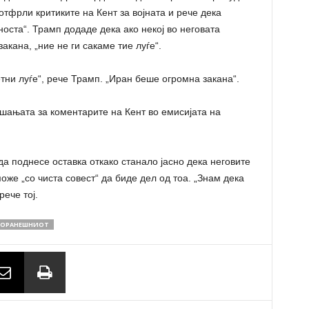
и отфрли критиките на Кент за војната и рече дека
носта“. Трамп додаде дека ако некој во неговата
акана, „ние не ги сакаме тие луѓе“.
етни луѓе“, рече Трамп. „Иран беше огромна закана“.
шањата за коментарите на Кент во емисијата на
а поднесе оставка откако станало јасно дека неговите
оже „со чиста совест“ да биде дел од тоа. „Знам дека
рече тој.
ОРАНЕШНИОТ