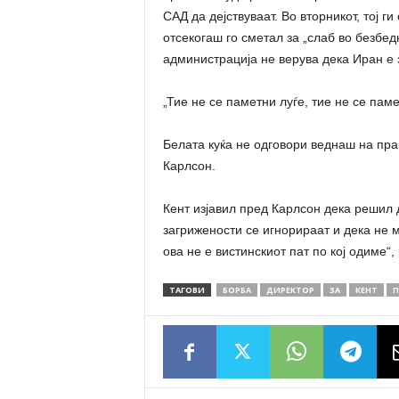
САД да дејствуваат. Во вторникот, тој г
отсекогаш го сметал за „слаб во безбед
администрација не верува дека Иран е з
„Тие не се паметни луѓе, тие не се пам
Белата куќа не одговори веднаш на пра
Карлсон.
Кент изјавил пред Карлсон дека решил д
загрижености се игнорираат и дека не м
ова не е вистинскиот пат по кој одиме“, 
ТАГОВИ
БОРБА
ДИРЕКТОР
ЗА
КЕНТ
П