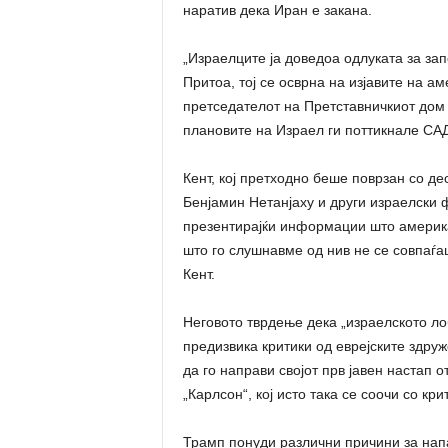
наратив дека Иран е закана.
„Израелците ја доведоа одлуката за зап
Притоа, тој се осврна на изјавите на 
претседателот на Претставничкиот дом 
плановите на Израел ги поттикнале САД 
Кент, кој претходно беше поврзан со д
Бенјамин Нетанјаху и други израелски 
презентирајќи информации што америка
што го слушнавме од нив не се совпаѓа
Кент.
Неговото тврдење дека „израелското лоб
предизвика критики од еврејските здруж
да го направи својот прв јавен настап о
„Карлсон“, кој исто така се соочи со кр
Трамп понуди различни причини за нап