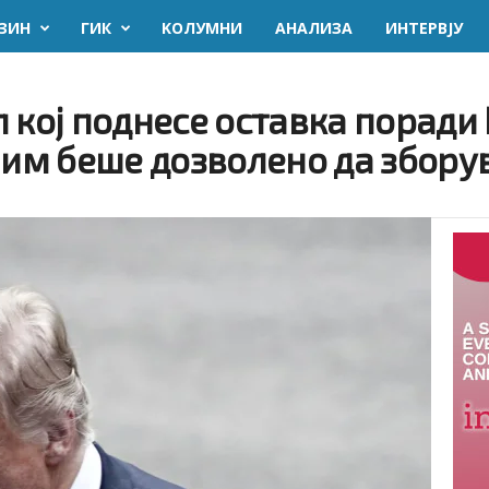
ЗИН
ГИК
KОЛУМНИ
AНАЛИЗА
ИНТЕРВЈУ
кој поднесе оставка поради Ир
 им беше дозволено да збору