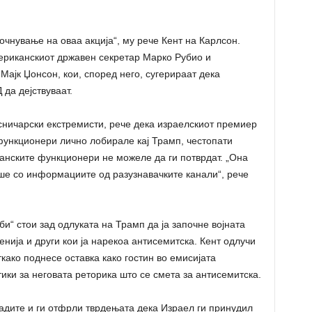
очнување на оваа акција“, му рече Кент на Карлсон.
американскиот државен секретар Марко Рубио и
Мајк Џонсон, кои, според него, сугерираат дека
да дејствуваат.
есничарски екстремисти, рече дека израелскиот премиер
функционери лично лобирале кај Трамп, честопати
нските функционери не можеле да ги потврдат. „Она
ше со информациите од разузнавачките канали“, рече
и“ стои зад одлуката на Трамп да ја започне војната
енија и други кои ја нарекоа антисемитска. Кент одлучи
ткако поднесе оставка како гостин во емисијата
итики за неговата реторика што се смета за антисемитска.
адите и ги отфрли тврдењата дека Израел ги принудил