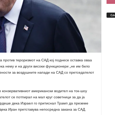
Сл
а против тероризмот на САД кој поднесе оставка оваа
ека нему и на други високи функционери „не им било
жености за воздушните напади на САД со претседателот
ше конзервативниот американски водител на ток-шоу
телот се потпирал на мал круг советници за да ја
врдеше дека Израел го притиснал Трамп да преземе
 дека Иран претставува непосредна закана за САД.