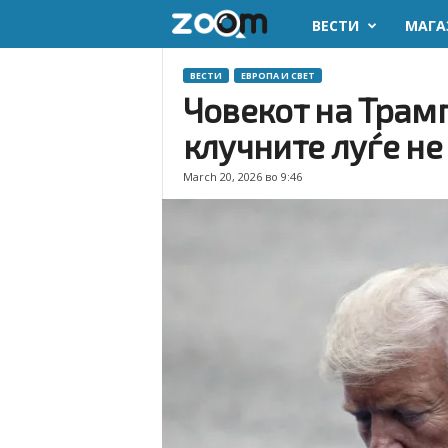
ВЕСТИ
МАГА
z
o
ВЕСТИ
ЕВРОПА И СВЕТ
Човекот на Трамп 
o
клучните луѓе не
m
March 20, 2026 во 9:46
.
m
k