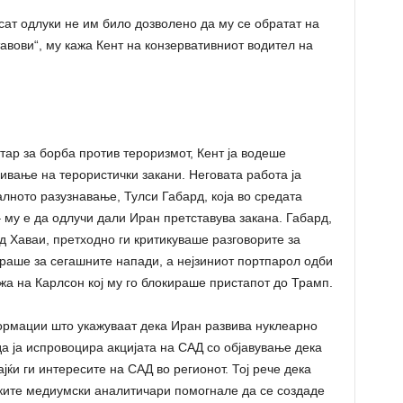
сат одлуки не им било дозволено да му се обратат на
тавови“, му кажа Кент на конзервативниот водител на
ар за борба против тероризмот, Кент ја водеше
ивање на терористички закани. Неговата работа ја
ното разузнавање, Тулси Габард, која во средата
– му е да одлучи дали Иран претставува закана. Габард,
 Хаваи, претходно ги критикуваше разговорите за
раше за сегашните напади, а нејзиниот портпарол одби
жа на Карлсон кој му го блокираше пристапот до Трамп.
ормации што укажуваат дека Иран развива нуклеарно
да ја испровоцира акцијата на САД со објавување дека
ајќи ги интересите на САД во регионот. Тој рече дека
ките медиумски аналитичари помогнале да се создаде