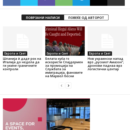
ПОВРЗАНИ НАПИСИ
ПОВЕЌЕ ОД АВТОРОТ
Европа и Свет
Европа и Свет
Европа и Свет
Шпанија ѝ даде рок на
Белата куќа го
Нов украински напад
Италија до недела да
искористи Спајдермен
врз „рускиот Амазон“,
ги укине граничните
за промоција на
дронови паднаа врз
контроли
Службата за
логистички центар
имиграција, фановите
на Марвел бесни