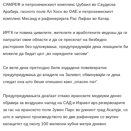
САМРЕФ и петрохемискиот комплекс Џубаил во Саудиска
Арабија, гасното поле Ал Хосн во ОАЕ и петрохемискиот
комплекс Месаид и рафинеријата Рас Лафан во Катар.
ИРГК ги повика цивилите, жителите и вработените веднаш да ги
напуштат овие области и да се преселат на безбедно
растојание без одложување, предупредувајќи дека локациите би
можеле да бидат цел „во наредните часови“.
Се вели дека претходно биле издадени повеќекратни
предупредувања до владите на Заливот, обвинувајќи ги дека
следат она што беше опишано како „опасен пат“.
Предупредувањата доаѓаат откако иранските медиуми денес
објавија за воздушен напад на САД и Израел врз резервоарите
за гас на иранското поле Јужен Парс во јужниот град Асалује, со
што е запрено производството во две рафинерии со вкупен
капацитет од околу 100 милиони кубни метри дневно.