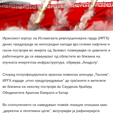
Иранскиот корпус на Исламската револуционерна гарда (ИРГК)
денес предупреди за непосредни напади врз големи нафтени и
гасни постројки во земјите од Заливот, повикувајќи ги цивилите и
работниците да се евакуираат од областите во близина на
клучната енергетска инфраструктура, објавува „Анадолу“.
Според полуофицијалната иранска новинска агенција „Тасним“,
ИРГК издаде „итно предупредување“ до граѓаните и жителите
во близина на неколку постројки во Саудиска Арабија,
Обединетите Арапски Емирати и Катар.
Во соопштението се наведуваат повеќе локации опишани како
„директни и легитимни цели“, вклучувајќи ја рафинеријата