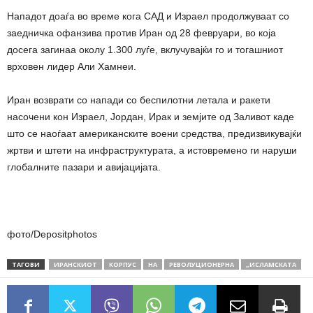
Нападот доаѓа во време кога САД и Израел продолжуваат со
заедничка офанзива против Иран од 28 февруари, во која
досега загинаа околу 1.300 луѓе, вклучувајќи го и тогашниот
врховен лидер Али Хамнеи.
Иран возврати со напади со беспилотни летала и ракети
насочени кон Израел, Јордан, Ирак и земјите од Заливот каде
што се наоѓаат американските воени средства, предизвикувајќи
жртви и штети на инфраструктурата, а истовремено ги наруши
глобалните пазари и авијацијата.
фото/Depositphotos
ТАГОВИ
ИРАНСКИОТ
КОРПУС
НА
РЕВОЛУЦИОНЕРНА
„ИСЛАМСКАТА