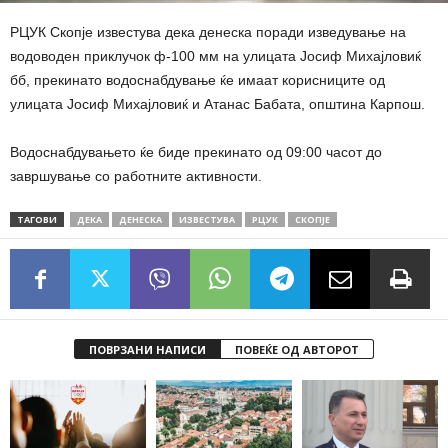
РЦУК Скопје известува дека денеска поради изведување на
водоводен приклучок ф-100 мм на улицата Јосиф Михајловиќ
бб, прекинато водоснабдување ќе имаат корисниците од
улицата Јосиф Михајловиќ и Атанас Бабата, општина Карпош.
Водоснабдувањето ќе биде прекинато од 09:00 часот до
завршување со работните активности.
ТАГОВИ
ДЕКА
ДЕНЕСКА
ИЗВЕСТУВА
РЦУК
СКОПЈЕ
ПОВРЗАНИ НАПИСИ
ПОВЕЌЕ ОД АВТОРОТ