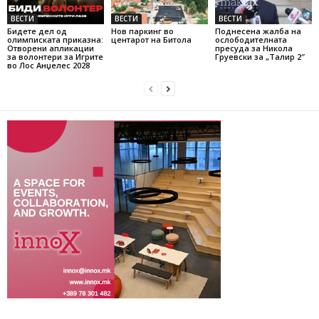
ВЕСТИ
ВЕСТИ
ВЕСТИ
Бидете дел од
Нов паркинг во
Поднесена жалба на
олимписката приказна:
центарот на Битола
ослободителната
Отворени апликации
пресуда за Никола
за волонтери за Игрите
Груевски за „Талир 2″
во Лос Анџелес 2028