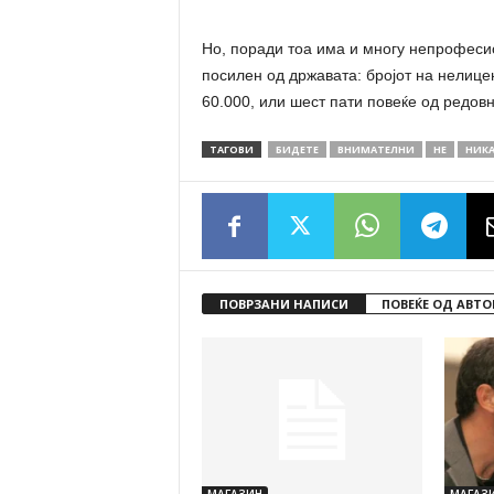
Но, поради тоа има и многу непрофесио
посилен од државата: бројот на нелице
60.000, или шест пати повеќе од редовн
ТАГОВИ
БИ­ДЕ­ТЕ
ВНИМАТЕЛНИ
НЕ
НИК
ПОВРЗАНИ НАПИСИ
ПОВЕЌЕ ОД АВТО