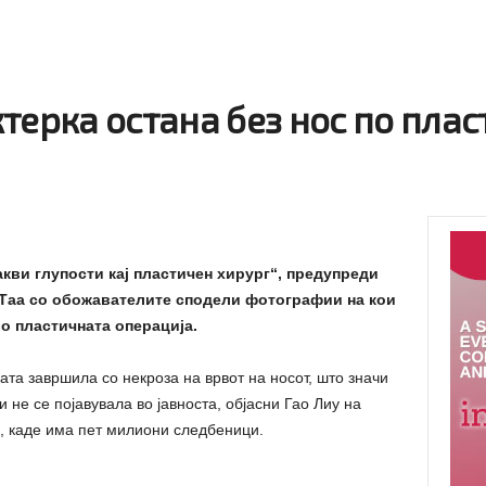
терка остана без нос по пла
кви глупости кај пластичен хирург“, предупреди
у. Таа со обожавателите сподели фотографии на кои
о пластичната операција.
ата завршила со некроза на врвот на носот, што значи
 не се појавувала во јавноста, објасни Гао Лиу на
, каде има пет милиони следбеници.