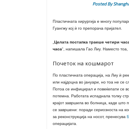
Posted By
Shangha
Пластичната хирургија е многу популарн
Гуангжу кој ѝ го препорача пријател.
„
Целата постапка траеше четири часа
часа
“, напишала Гао Лиу. Наместо тоа, 
Почеток на кошмарот
По пластичната операција, на Лиу ѝ рек
или најдоцна во јануари, но тоа не се 
Потоа се инфицирал и повеќепати се во
потемна. Работата испаднала толку ст
крајот завршила во болница, каде што п
се завршени: поради сериозноста на ко
за реконструкција на носот, пренесува
Б
операцијата.