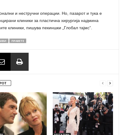
нални и нестручни операции. Но, пазарот и тука е
нцирани клиники за пластична хирургија надмина
ите клиники, пишува пекиншки „Глобал тајмс“.
АКВИ
ПРАВЕТЕ
РОТ