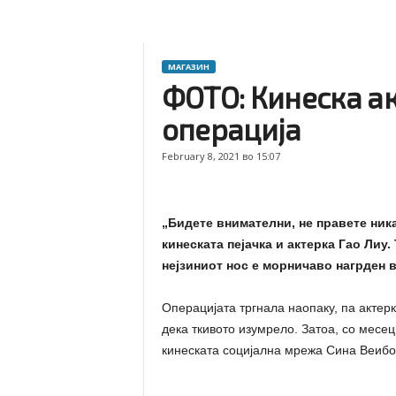
МАГАЗИН
ФОТО: Кинеска ак
операција
February 8, 2021 во 15:07
„Бидете внимателни, не правете ника
кинеската пејачка и актерка Гао Ли
нејзиниот нос е морничаво нагрден в
Операцијата тргнала наопаку, па актерк
дека ткивото изумрело. Затоа, со месеци
кинеската социјална мрежа Сина Веибо