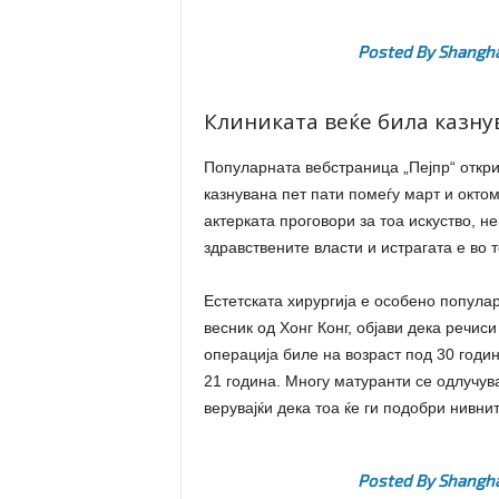
Posted By
Shangha
Клиниката веќе била казну
Популарната вебстраница „Пејпр“ откри
казнувана пет пати помеѓу март и октом
актерката проговори за тоа искуство, н
здравствените власти и истрагата е во т
Естетската хирургија е особено популар
весник од Хонг Конг, објави дека речис
операција биле на возраст под 30 годин
21 година. Многу матуранти се одлучува
верувајќи дека тоа ќе ги подобри нивни
Posted By
Shangha