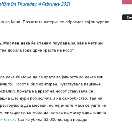
iEye
On
Thursday, 4 February 2021
Сл
а во Кина. Познатата актерка се обратила кај хирург во
. Мислев дека ќе станам поубава за овие четири
таа добила грда црна краста на носот.
ле дека ќе може да се врати во јавноста во декември
случило. Носот ѝ бил иритиран, чувствувала пецкање.
спалил. Кожата на врвот на носот станувала сè
рашна што дури помислила и на самоубиство. Таа на
рестојувала два месеци, но нејзините маки сè уште не
мпликациите, ќе мора да почека најмалку една година
и-би-си
. Таа изгубила 62.000 долари поради