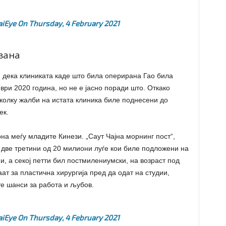
iEye
On
Thursday, 4 February 2021
вана
 дека клиниката каде што била оперирана Гао била
ври 2020 година, но не е јасно поради што. Откако
еколку жалби на истата клиника биле поднесени до
ек.
на меѓу младите Кинези. „Саут Чајна морнинг пост“,
и две третини од 20 милиони луѓе кои биле подложени на
и, а секој петти бил постмилениумски, на возраст под
ат за пластична хирургија пред да одат на студии,
те шанси за работа и љубов.
iEye
On
Thursday, 4 February 2021