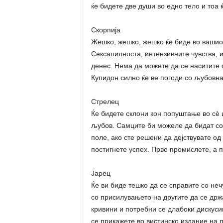
ќе бидете две души во едно тело и тоа ќ
Скорпија
Жешко, жешко, жешко ќе биде во вашио
Сексапилноста, интензивните чувства, 
денес. Нема да можете да се наситите од
Купидон силно ќе ве погоди со љубовнат
Стрелец
Ќе бидете склони кон попуштање во сѐ 
љубов. Самците би можеле да бидат со 
поле, ако сте решени да дејствувате од
постигнете успех. Прво промислете, а по
Јарец
Ќе ви биде тешко да се справите со не
со присилувањето на другите да се држ
кривини и потребни се длабоки дискусии
се прикажете во вистинско издание на п