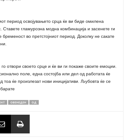
ниот период освојувањето срца ќе ви биде омилена
ас. Ставете гламурозна модна комбинација и засенете ги
 е бременост во претстојниот период. Доколку не сакате
ни.
 го отвори своето срце и ќе ви ги покаже своите емоции.
сионално поле, една состојба или дел од работата ќе
д тоа ќе произлезат нови иницијативи. Љубовта ќе се
 барате
ЕНТ
ОВЕНЕДЕН
ОД