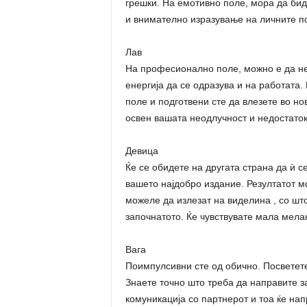
грешки. На емотивно поле, мора да бид
и внимателно изразување на личните п
Лав
На професионално поле, можно е да не
енергија да се одразува и на работата
поле и подготвени сте да влезете во но
освен вашата неодлучност и недостато
Девица
Ќе се обидете на другата страна да ѝ с
вашето најдобро издание. Резултатот м
можеле да излезат на виделина , со што
започнатото. Ќе чувствувате мала мела
Вага
Поимпулсивни сте од обично. Посветете 
Знаете точно што треба да направите за
комуникација со партнерот и тоа ќе на