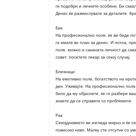
ги подобри и личните особини. Би сака
Денес ќе размислувате за деталите. Кра
Бик
На професионално поле, ќе ви биде пот
ги имате во план за денес. И потоа, п
поле, можно е саканата личност да сака
совет: посетете лекар за секој случај.
Близнаци
На емотивно поле, богатството на ероти
ден. Уживајте. На професионално поле,
било да му објасните, ќе го разбере ва
знаете да се справите со проблемите.
Рак
Секојдневието ви изгледа мирно и ќе се
повисоко ниво. Малку сте отсутни со у