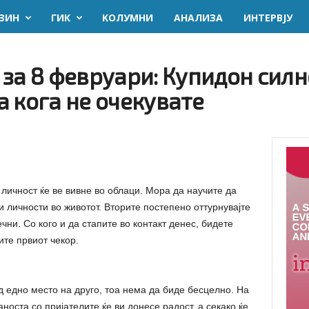
ЗИН
ГИК
KОЛУМНИ
AНАЛИЗА
ИНТЕРВЈУ
за 8 февруари: Купидон силно
 кога не очекувате
личност ќе ве вивне во облаци. Мора да научите да
 личности во животот. Вторите постепено оттурнувајте
чни. Со кого и да стапите во контакт денес, бидете
ите првиот чекор.
д едно место на друго, тоа нема да биде бесцелно. На
носта со пријателите ќе ви донесе радост, а секако ќе