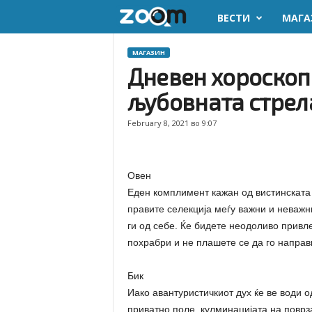
ВЕСТИ
МАГА
z
o
МАГАЗИН
Дневен хороскоп 
o
љубовната стрела
m
February 8, 2021 во 9:07
.
m
Овен
Еден комплимент кажан од вистинската 
k
правите селекција меѓу важни и неважни
ги од себе. Ќе бидете неодоливо привле
похрабри и не плашете се да го направ
Бик
Иако авантуристичкиот дух ќе ве води о
приватно поле, кулминацијата на поврза