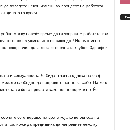
ле да воведете некои измени во процесот на работата.
јот делото го краси.
Сл
ребно малку повеќе време да ги завршите работите кои
репуштете се на уживањето во викендот! На емотивно
 на некој начин да ја докажете вашата љубов. Здравје и
ката и сензуалноста ќе бидат главна одлика на овој
 можете слободно да направите нешто за себе. На кого
шиот став и ќе го прифати како нешто нормално. Ќе
 соочите со отворање на врата која ќе ве однесе на
мот и тоа може да предизвика да направите неколку