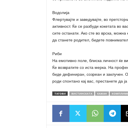
Водолија
Флертувајте и заведувајте, во претстој
активност. Ќе се разбуди кокетата во в
сите останати. Ако сте во врска, можна
да станете родител, бидете повнимател
Риби
На емотивно поле, блиска личност ќе ви
Ќе возвратите со иста мерка. На профе
биде дефиниран, созреан и заклучен. О
роди спонтано кај вас, престанете да ја
ТАГОВИ
ВИСТИНСКАТА
КАЖАН
КОМПЛИМ