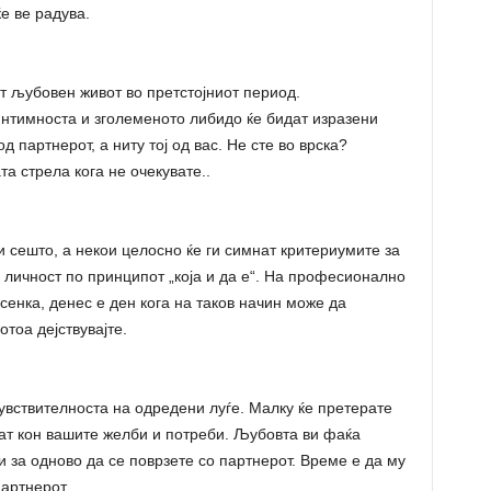
е ве радува.
т љубовен живот во претстојниот период.
интимноста и зголеменото либидо ќе бидат изразени
 партнерот, а ниту тој од вас. Не сте во врска?
а стрела кога не очекувате..
и сешто, а некои целосно ќе ги симнат критериумите за
личност по принципот „која и да е“. На професионално
 сенка, денес е ден кога на таков начин може да
тоа дејствувајте.
чувствителноста на одредени луѓе. Малку ќе претерате
ат кон вашите желби и потреби. Љубовта ви фаќа
 за одново да се поврзете со партнерот. Време е да му
артнерот..