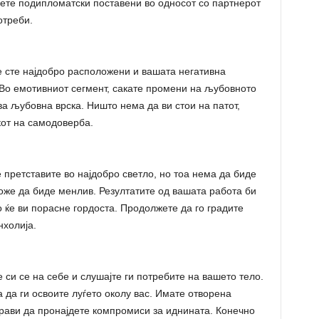
ете подипломатски поставени во односот со партнерот
отреби.
 сте најдобро расположени и вашата негативна
. Во емотивниот сегмент, сакате промени на љубовното
ва љубовна врска. Ништо нема да ви стои на патот,
кот на самодоверба.
е претставите во најдобро светло, но тоа нема да биде
оже да биде менлив. Резултатите од вашата работа би
 ќе ви порасне гордоста. Продолжете да го градите
нхолија.
си се на себе и слушајте ги потребите на вашето тело.
 да ги освоите луѓето околу вас. Имате отворена
прави да пронајдете компромиси за иднината. Конечно