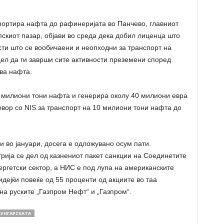
спортира нафта до рафинеријата во Панчево, главниот
скиот пазар, објави во среда дека добил лиценца што
сти што се вообичаени и неопходни за транспорт на
цел да ги заврши сите активности преземени според
ова нафта.
и милиони тони нафта и генерира околу 40 милиони евра
вор со NIS за транспорт на 10 милиони тони нафта до
 во јануари, досега е одложувано осум пати.
рија се дел од казнениот пакет санкции на Соединетите
ргетски сектор, а НИС е под лупа на американските
идејќи повеќе од 55 проценти од акциите во таа
на руските „Газпром Нефт“ и „Газпром“.
УНГАРСКАТА