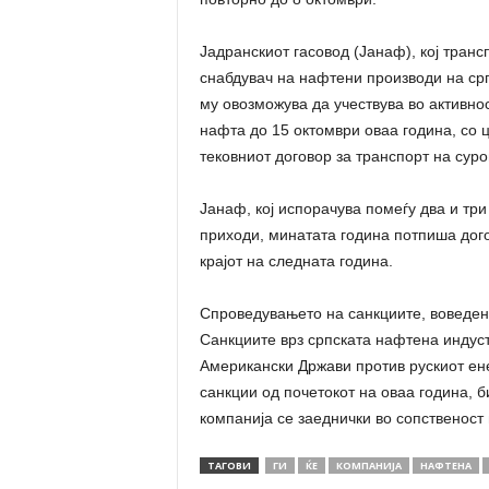
Јадранскиот гасовод (Јанаф), кој тран
снабдувач на нафтени производи на срп
му овозможува да учествува во активно
нафта до 15 октомври оваа година, со 
тековниот договор за транспорт на сур
Јанаф, кој испорачува помеѓу два и тр
приходи, минатата година потпиша дого
крајот на следната година.
Спроведувањето на санкциите, воведени
Санкциите врз српската нафтена индуст
Американски Држави против рускиот ене
санкции од почетокот на оваа година, б
компанија се заеднички во сопственост 
ТАГОВИ
ГИ
ЌЕ
КОМПАНИЈА
НАФТЕНА