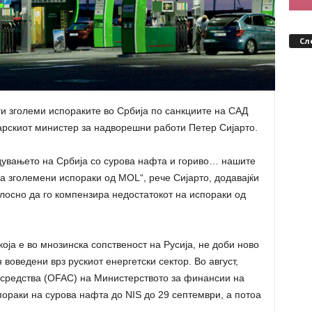
Сл
и зголеми испораките во Србија по санкциите на САД
гарскиот министер за надворешни работи Петер Сијарто.
бдувањето на Србија со сурова нафта и гориво… нашите
на зголемени испораки од MOL“, рече Сијарто, додавајќи
лосно да го компензира недостатокот на испораки од
која е во мнозинска сопственост на Русија, не доби ново
оведени врз рускиот енергетски сектор. Во август,
 средства (OFAC) на Министерството за финансии на
пораки на сурова нафта до NIS до 29 септември, а потоа