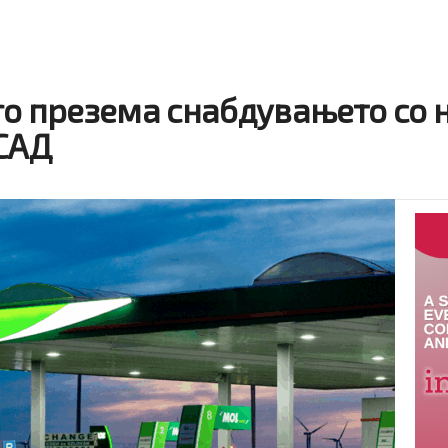
о презема снабдувањето со н
 САД