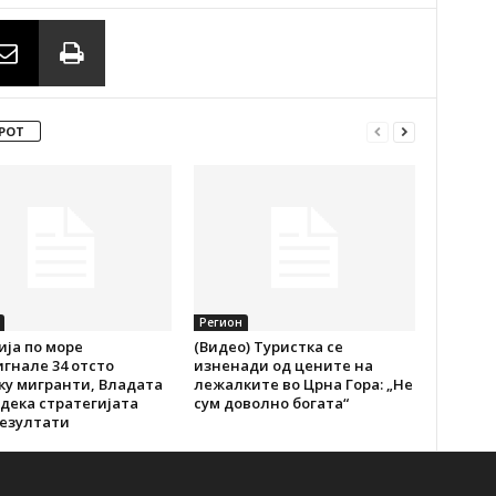
РОТ
Регион
ија по море
(Видео) Туристка се
гнале 34 отсто
изненади од цените на
ку мигранти, Владата
лежалките во Црна Гора: „Не
дека стратегијата
сум доволно богата“
резултати