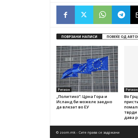
ПОВРЗАНИ НАПИСИ
ПОВЕЌЕ ОД АВТО
Регион
Регион
„Политико“: Црна Гора и
Во Грц
Исланд би можеле заедно
присти
да влезат во ЕУ
помал
тврди 
дава 
© zoom.mk - Сите права се задржани