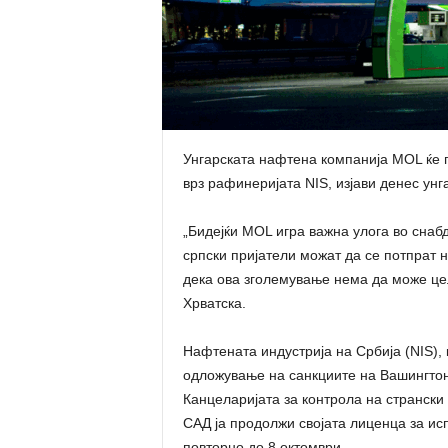
Унгарската нафтена компанија MOL ќе г
врз рафинеријата NIS, изјави денес ун
„Бидејќи MOL игра важна улога во сна
српски пријатели можат да се потпрат 
дека ова зголемување нема да може це
Хрватска.
Нафтената индустрија на Србија (NIS), 
одложување на санкциите на Вашингтон в
Канцеларијата за контрола на странски
САД ја продолжи својата лиценца за ис
повторно до 8 октомври.