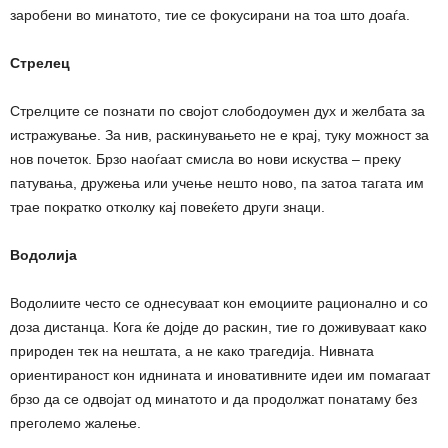
заробени во минатото, тие се фокусирани на тоа што доаѓа.
Стрелец
Стрелците се познати по својот слободоумeн дух и желбата за
истражување. За нив, раскинувањето не е крај, туку можност за
нов почеток. Брзо наоѓаат смисла во нови искуства – преку
патувања, дружења или учење нешто ново, па затоа тагата им
трае пократко отколку кај повеќето други знаци.
Водолија
Водолиите често се однесуваат кон емоциите рационално и со
доза дистанца. Кога ќе дојде до раскин, тие го доживуваат како
природен тек на нештата, а не како трагедија. Нивната
ориентираност кон иднината и иновативните идеи им помагаат
брзо да се одвојат од минатото и да продолжат понатаму без
преголемо жалење.