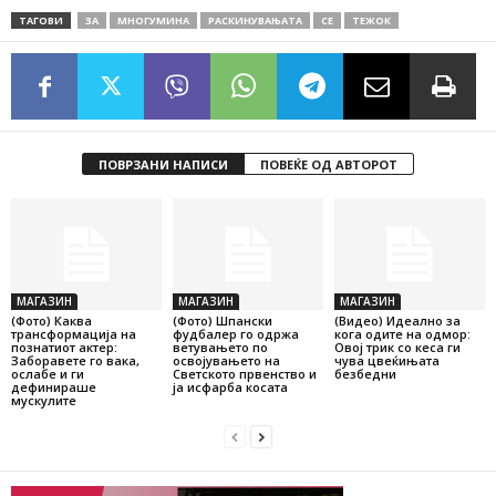
ТАГОВИ
ЗА
МНОГУМИНА
РАСКИНУВАЊАТА
СЕ
ТЕЖОК
ПОВРЗАНИ НАПИСИ
ПОВЕЌЕ ОД АВТОРОТ
МАГАЗИН
МАГАЗИН
МАГАЗИН
(Фото) Каква
(Фото) Шпански
(Видео) Идеално за
трансформација на
фудбалер го одржа
кога одите на одмор:
познатиот актер:
ветувањето по
Овој трик со кеса ги
Заборавете го вака,
освојувањето на
чува цвеќињата
ослабе и ги
Светското првенство и
безбедни
дефинираше
ја исфарба косата
мускулите