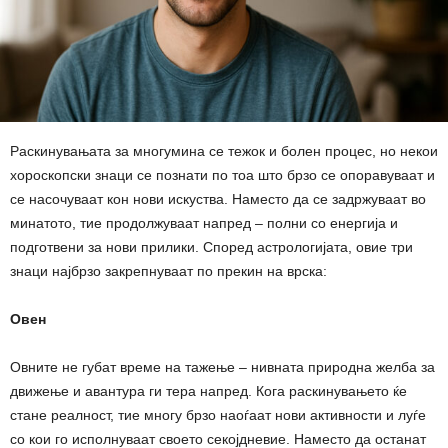
Раскинувањата за многумина се тежок и болен процес, но некои
хороскопски знаци се познати по тоа што брзо се опоравуваат и
се насочуваат кон нови искуства. Наместо да се задржуваат во
минатото, тие продолжуваат напред – полни со енергија и
подготвени за нови прилики. Според астрологијата, овие три
знаци најбрзо закрепнуваат по прекин на врска:
Овен
Овните не губат време на тажење – нивната природна желба за
движење и авантура ги тера напред. Кога раскинувањето ќе
стане реалност, тие многу брзо наоѓаат нови активности и луѓе
со кои го исполнуваат своето секојдневие. Наместо да останат