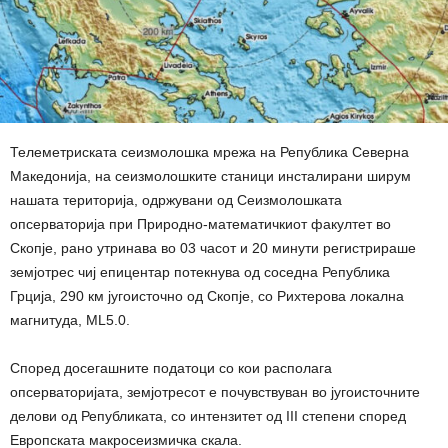
Телеметриската сеизмолошка мрежа на Република Северна
Македонија, на сеизмолошките станици инсталирани ширум
нашата територија, одржувани од Сеизмолошката
опсерваторија при Природно-математичкиот факултет во
Скопје, рано утринава во 03 часот и 20 минути регистрираше
земјотрес чиј епицентар потекнува од соседна Република
Грција, 290 км југоисточно од Скопје, со Рихтерова локална
магнитуда, ML5.0.
Според досегашните податоци со кои располага
опсерваторијата, земјотресот е почувствуван во југоисточните
делови од Републиката, со интензитет од III степени според
Европската макросеизмичка скала.