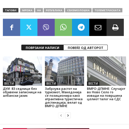
ТАГОВИ
МРЕЖА
НА
РЕПУБЛИКА
СЕИЗМОЛОШКА
ТЕЛЕМЕТРИСКАТА
ПОВРЗАНИ НАПИСИ
ПОВЕЌЕ ОД АВТОРОТ
ВЕСТИ
ВЕСТИ
ВЕСТИ
ДУИ: 83 седници без
Забрзува растот на
ВМРО-ДПМНЕ: Случајот
објавени записници на
туризмот, Македонија
во Ново Село го
албански јазик
се позиционира како
извади на површина
атрактивна туристичка
целиот талог на СДС
дестинација, велат од
ВМРО-ДПМНЕ