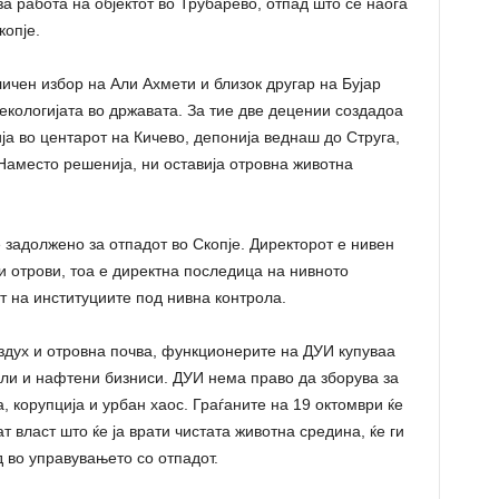
за работа на објектот во Трубарево, отпад што се наоѓа
копје.
ичен избор на Али Ахмети и близок другар на Бујар
кологијата во државата. За тие две децении создадоа
ја во центарот на Кичево, депонија веднаш до Струга,
 Наместо решенија, ни оставија отровна животна
 задолжено за отпадот во Скопје. Директорот е нивен
 и отрови, тоа е директна последица на нивното
 на институциите под нивна контрола.
оздух и отровна почва, функционерите на ДУИ купуваа
ли и нафтени бизниси. ДУИ нема право да зборува за
а, корупција и урбан хаос. Граѓаните на 19 октомври ќе
т власт што ќе ја врати чистата животна средина, ќе ги
 во управувањето со отпадот.