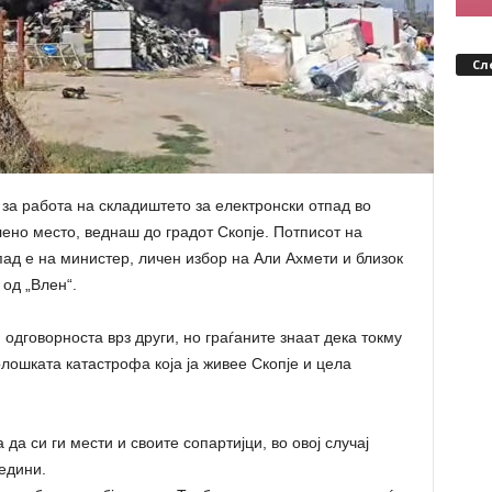
Сл
 за работа на складиштето за електронски отпад во
лено место, веднаш до градот Скопје. Потписот на
пад е на министер, личен избор на Али Ахмети и близок
 од „Влен“.
одговорноста врз други, но граѓаните знаат дека токму
олошката катастрофа која ја живее Скопје и цела
 да си ги мести и своите сопартијци, во овој случај
едини.