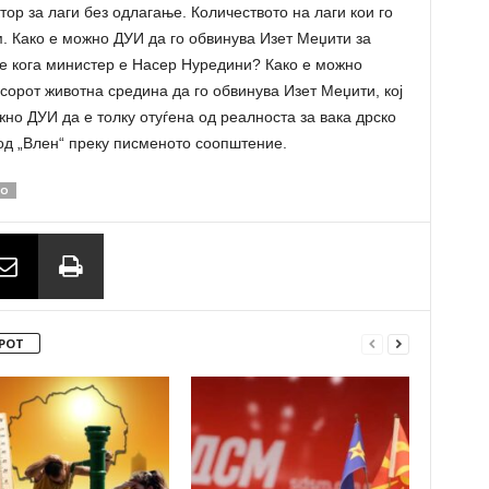
ор за лаги без одлагање. Количеството на лаги кои го
. Како е можно ДУИ да го обвинува Изет Меџити за
е кога министер е Насер Нуредини? Како е можно
есорот животна средина да го обвинува Изет Меџити, кој
но ДУИ да е толку отуѓена од реалноста за вака дрско
 од „Влен“ преку писменото соопштение.
О
РОТ