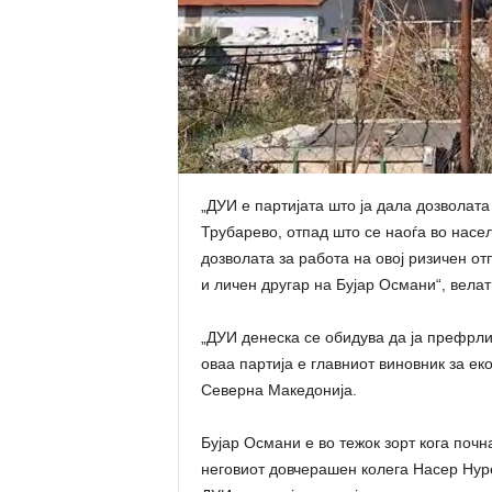
„ДУИ е партијата што ја дала дозволата
Трубарево, отпад што се наоѓа во насе
дозволата за работа на овој ризичен от
и личен другар на Бујар Османи“, велат
„ДУИ денеска се обидува да ја префрли 
оваа партија е главниот виновник за ек
Северна Македонија.
Бујар Османи е во тежок зорт кога почна
неговиот довчерашен колега Насер Нур