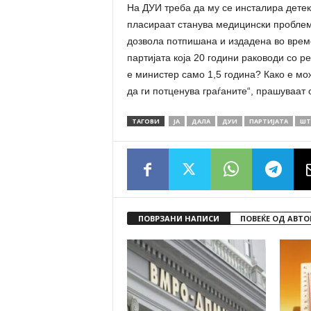
На ДУИ треба да му се инсталира детект
пласираат станува медицински проблем
дозвола потпишана и издадена во врем
партијата која 20 години раководи со р
е министер само 1,5 година? Како е мож
да ги потценува граѓаните“, прашуваат
ТАГОВИ
ЈА
ДАЛА
ДУИ
ПАРТИЈАТА
ШТ
ПОВРЗАНИ НАПИСИ
ПОВЕЌЕ ОД АВТО