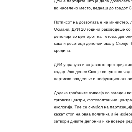
ДУИ е партијата што ја дала дозволата 
во населено место, веднаш до градот С
Потписот на дозволата е на министер, л
Османи. ДУИ 20 години раководеше со е
депонија во центарот на Тетово, депони
како и десетици депонии околу Скопје.
средина.
ДУИ управува и со јавното претпријатие
кадар. Ако денес Скопје се гуши во чад
партиско владеење и нефункционалност
Додека граѓаните живееја во загаден в
трговски центри, фотоволтаични центра
екологија. Тие се симбол на партизациј
кажат стоп на оваа политика и ќе избера
затвори дивите депонии и ќе воведе ред