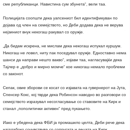
сме републиканци. Навистина сум збунета“, вели таа.
Полицијата соопшти дека уапсениот бил идентификуван по
дојава од член на семејството, но Деби додава дека не верува
нејзиниот внук некогаш ракувал со оружје.
„Да бидам искрена, не мислам дека некогаш испукал куршум.
Никогаш не ловел, ниту пак поседувал оружје. Едноставно нема
шанси да направи нешто вакво“, изјави таа, нагласувајќи дека
Тајлер е „добро и мирно момче“ кое никогаш немало проблеми
со законот.
Сепак, овие зборови се косат со изјавата на гувернерот на Јута,
Спенсер Кокс, кој тврди дека Робинсон наводно во разговори со
семејството изразувал несогласување со ставовите на Кирк и
станал „пополитички активен“ пред пукањето.
Иако е убедена дека ФБИ ја промашило целта, Деби рече дека
најдлабоко сочувствува со сопругата и децата на Кирк.