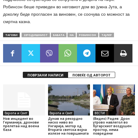
Робинсон беше приведен во неговиот дом во јужна Јута, а
доколку биде прогласен за виновен, се соочува со можност за
смртна казна.
ТАГОВИ
22ГОДИШНИОТ
БАБАТА
НА
РОБИНСОН
ТАЈЛЕР
ПОВРЗАНИ НАПИСИ
ПОВЕЌЕ ОД АВТОРОТ
Европа и Свет
Европа и Свет
ВЕСТИ
Нов инцидент во
Дунав на рекордно
(Видео) Радев: Дрон
Германија, дронови
ниско ниво во
утрово навлегол во
прелетаа над воена
Унгарија, мотор од
бугарскиот воздушен
база
Втората светска војна
простор, нема
излезе на површината
повредени