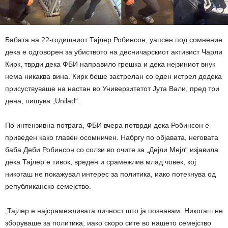
Бабата на 22-годишниот Тајлер Робинсон, уапсен под сомнение
дека е одговорен за убиството на десничарскиот активист Чарли
Кирк, тврди дека ФБИ направило грешка и дека нејзиниот внук
нема никаква вина. Кирк беше застрелан со еден истрел додека
присуствуваше на настан во Универзитетот Јута Вали, пред три
дена, пишува „Unilad“.
По интензивна потрага, ФБИ вчера потврди дека Робинсон е
приведен како главен осомничен. Набргу по објавата, неговата
баба Деби Робинсон со солзи во очите за „Дејли Мејл“ изјавила
дека Тајлер е тивок, вреден и срамежлив млад човек, кој
никогаш не покажувал интерес за политика, иако потекнува од
републиканско семејство.
„Тајлер е најсрамежливата личност што ја познавам. Никогаш не
зборуваше за политика, иако скоро сите во нашето семејство