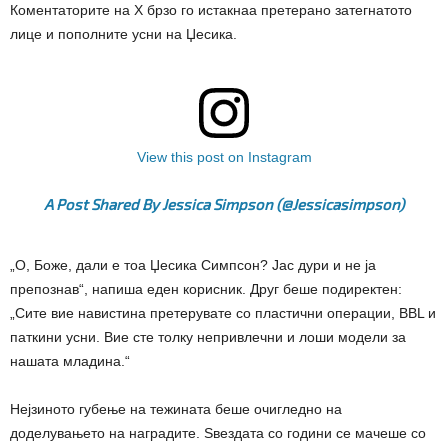
Коментаторите на X брзо го истакнаа претерано затегнатото
лице и пополните усни на Џесика.
View this post on Instagram
A Post Shared By Jessica Simpson (@jessicasimpson)
„О, Боже, дали е тоа Џесика Симпсон? Јас дури и не ја
препознав“, напиша еден корисник. Друг беше подиректен:
„Сите вие ​​навистина претерувате со пластични операции, BBL и
паткини усни. Вие сте толку непривлечни и лоши модели за
нашата младина.“
Нејзиното губење на тежината беше очигледно на
доделувањето на наградите. Ѕвездата со години се мачеше со