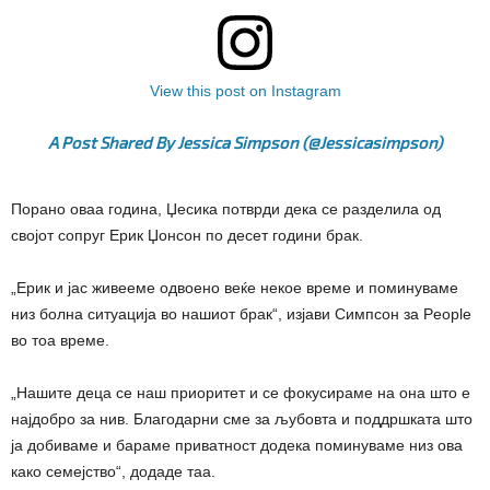
View this post on Instagram
A Post Shared By Jessica Simpson (@jessicasimpson)
Порано оваа година, Џесика потврди дека се разделила од
својот сопруг Ерик Џонсон по десет години брак.
„Ерик и јас живееме одвоено веќе некое време и поминуваме
низ болна ситуација во нашиот брак“, изјави Симпсон за People
во тоа време.
„Нашите деца се наш приоритет и се фокусираме на она што е
најдобро за нив. Благодарни сме за љубовта и поддршката што
ја добиваме и бараме приватност додека поминуваме низ ова
како семејство“, додаде таа.