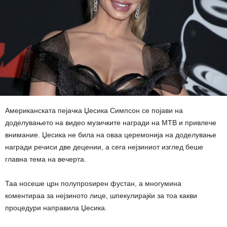
Американската пејачка Џесика Симпсон се појави на
доделувањето на видео музичките награди на МТВ и привлече
внимание. Џесика не била на оваа церемонија на доделување
награди речиси две децении, а сега нејзиниот изглед беше
главна тема на вечерта.
Таа носеше црн полупроѕирен фустан, а многумина
коментираа за нејзиното лице, шпекулирајќи за тоа какви
процедури направила Џесика.