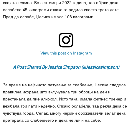
својата тежина. Во септември 2022 година, таа објави дека
ослабела 45 килограми откако го родила своето трето дете.
Пред да ослабе, Џесика имала 108 килограми.
View this post on Instagram
A Post Shared By Jessica Simpson (@jessicasimpson)
За време на нејзиното патување за слабеење, Џесика следела
правилна исхрана што вклучувала три оброци на ден и
престанала да пие алкохол. Исто така, имала фитнес тренер и
вежбала три пати неделно. Откако ослабела, таа рекла дека се
чувствува горда. Сепак, многу нејзини обожаватели велат дека
претерала со слабеењето и дека не личи на себе.