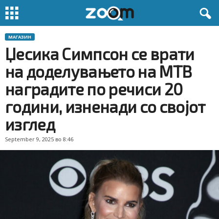
МАГАЗИН
Џесика Симпсон се врати
на доделувањето на МТВ
наградите по речиси 20
години, изненади со својот
изглед
September 9, 2025 во 8:46