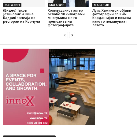
МАГАЗИН
МАГАЗИН
МАГАЗИН
(Видео) Јаков
Холивудскиот актер
Луис Хамилтон објави
Јозиновиќ и Нина
ослабе 90 килограми,
фотографии со Ким
Бадриќ запеаја во
многумина не го
Кардашијан и покажа
ресторан на Корчула
препознаа на
како го поминуваат
фотографијата
летото