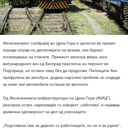
Железничкиот сообраќај во Црна Гора е целосно во прекин
поради штрајк на диспечерите на возови, кои бараат
зголемување на платите. Прекинот започна вчера, кога
меѓународниот воз од Белград пристигна на перонот во
Подгорица, но остана таму без да продолжи. Патниците беа
префрлени во автобуси, додека најголем проблем се создаде
за оние чии автомобили останаа во вагоните.
Од Железничката инфраструктура на Црна Гора (ЖИЦГ)
реагираа остро, нарекувајќи го штрајкот „саботажа“ и најавија
кривична одговорност за дел од учесниците.
„Подготвени сме за дијалог со работниците, но не и за уцени“,