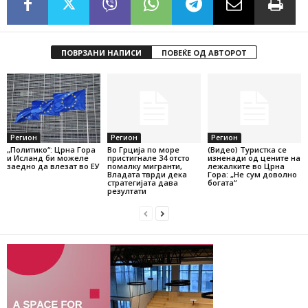
ПОВРЗАНИ НАПИСИ
ПОВЕЌЕ ОД АВТОРОТ
Регион
Регион
Регион
„Политико“: Црна Гора
Во Грција по море
(Видео) Туристка се
и Исланд би можеле
пристигнале 34 отсто
изненади од цените на
заедно да влезат во ЕУ
помалку мигранти,
лежалките во Црна
Владата тврди дека
Гора: „Не сум доволно
стратегијата дава
богата“
резултати