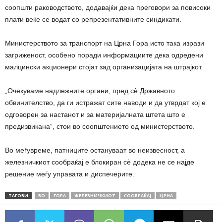
соопшти раководството, додавајќи дека преговори за повисоки
плати веќе се водат со репрезентативните синдикати.
Министерството за транспорт на Црна Гора исто така изрази
загриженост, особено поради информациите дека одредени
малцински акционери стојат зад организацијата на штрајкот.
„Очекуваме надлежните органи, пред сè Државното
обвинителство, да ги истражат сите наводи и да утврдат кој е
одговорен за настанот и за материјалната штета што е
предизвикана“, стои во соопштението од министерството.
Во меѓувреме, патниците остануваат во неизвесност, а
железничкиот сообраќај е блокиран сè додека не се најде
решение меѓу управата и диспечерите.
ТАГОВИ
ВО
ГОРА
ЖЕЛЕЗНИЧКИОТ
СООБРАЌАЈ
ЦРНА