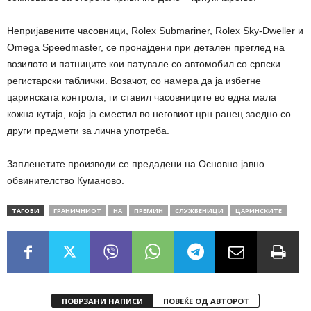
Непријавените часовници, Rolex Submariner, Rolex Sky-Dweller и
Omega Speedmaster, се пронајдени при детален преглед на
возилото и патниците кои патувале со автомобил со српски
регистарски таблички. Возачот, со намера да ја избегне
царинската контрола, ги ставил часовниците во една мала
кожна кутија, која ја сместил во неговиот црн ранец заедно со
други предмети за лична употреба.
Запленетите производи се предадени на Основно јавно
обвинителство Куманово.
ТАГОВИ
ГРАНИЧНИОТ
НА
ПРЕМИН
СЛУЖБЕНИЦИ
ЦАРИНСКИТЕ
ПОВРЗАНИ НАПИСИ
ПОВЕЌЕ ОД АВТОРОТ