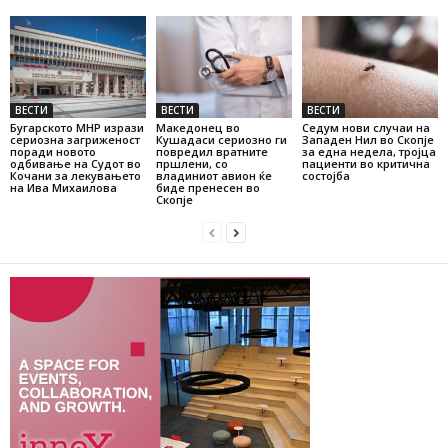
ВЕСТИ
ВЕСТИ
ВЕСТИ
Бугарското МНР изрази
Македонец во
Седум нови случаи на
сериозна загриженост
Кушадаси сериозно ги
Западен Нил во Скопје
поради новото
повредил вратните
за една недела, тројца
одбивање на Судот во
пршлени, со
пациенти во критична
Кочани за лекувањето
владиниот авион ќе
состојба
на Ива Михаилова
биде пренесен во
Скопје