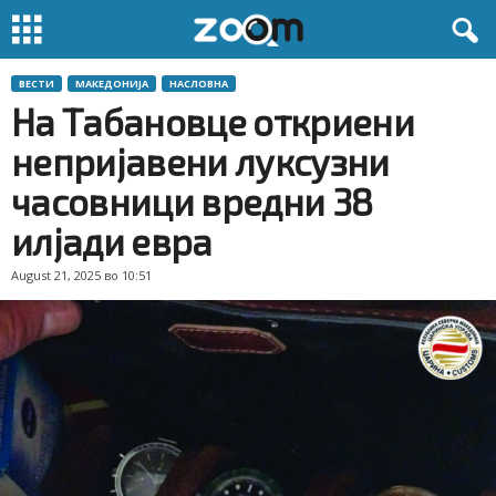
ВЕСТИ
МАКЕДОНИЈА
НАСЛОВНА
На Табановце откриени
непријавени луксузни
часовници вредни 38
илјади евра
August 21, 2025 во 10:51