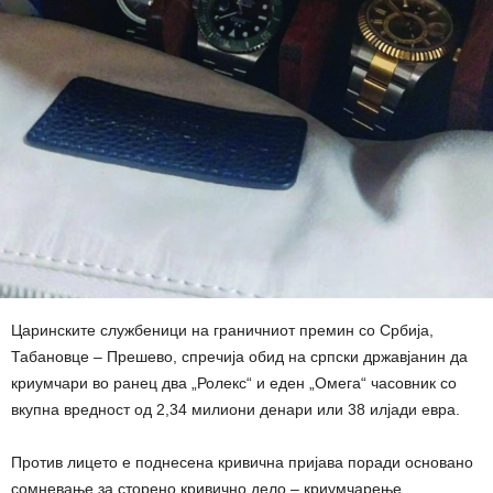
Царинските службеници на граничниот премин со Србија,
Табановце – Прешево, спречија обид на српски државјанин да
криумчари во ранец два „Ролекс“ и еден „Омега“ часовник со
вкупна вредност од 2,34 милиони денари или 38 илјади евра.
Против лицето е поднесена кривична пријава поради основано
сомневање за сторено кривично дело – криумчарење.