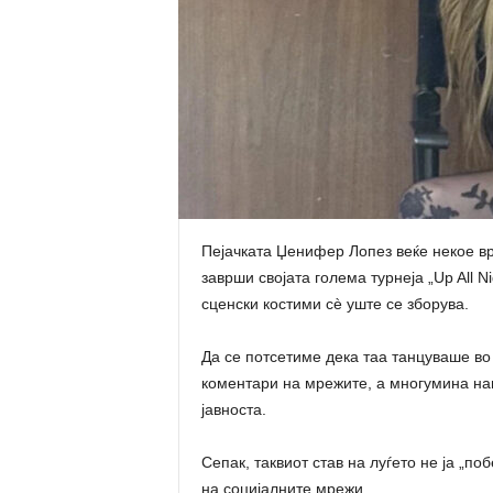
Пејачката Џенифер Лопез веќе некое вр
заврши својата голема турнеја „Up All N
сценски костими сè уште се зборува.
Да се потсетиме дека таа танцуваше во
коментари на мрежите, а многумина нап
јавноста.
Сепак, таквиот став на луѓето не ја „по
на социјалните мрежи…