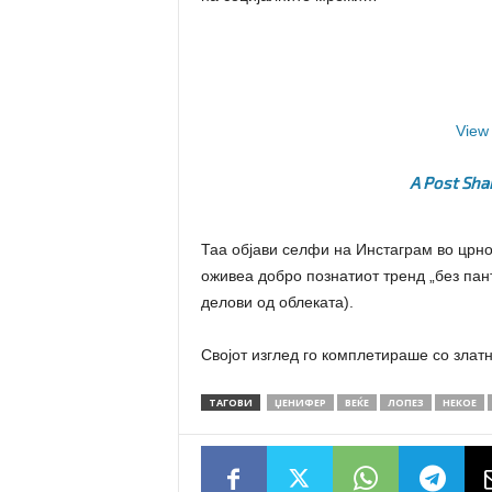
View 
A Post Shar
Таа објави селфи на Инстаграм во црно
оживеа добро познатиот тренд „без пан
делови од облеката).
Својот изглед го комплетираше со злат
ТАГОВИ
ЏЕНИФЕР
ВЕЌЕ
ЛОПЕЗ
НЕКОЕ