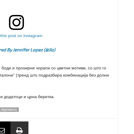
this post on Instagram
ed By Jennifer Lopez (@jlo)
 боди и проѕирни чорапи со цветни мотиви, со што го
талони“ (тренд што подразбира комбинација без долни
ни додатоци и црна беретка.
ПЕЈАЧКАТА