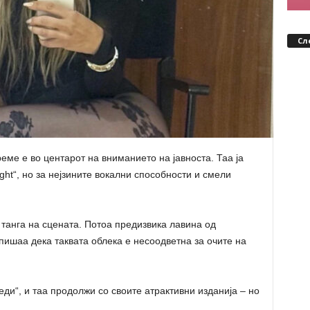
Сл
еме е во центарот на вниманието на јавноста. Таа ја
ight“, но за нејзините вокални способности и смели
 танга на сцената. Потоа предизвика лавина од
ишаа дека таквата облека е несоодветна за очите на
беди“, и таа продолжи со своите атрактивни изданија – но