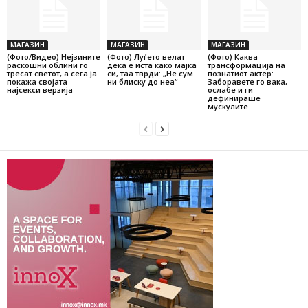
МАГАЗИН
МАГАЗИН
МАГАЗИН
(Фото/Видео) Нејзините
(Фото) Луѓето велат
(Фото) Каква
раскошни облини го
дека е иста како мајка
трансформација на
тресат светот, а сега ја
си, таа тврди: „Не сум
познатиот актер:
покажа својата
ни блиску до неа“
Заборавете го вака,
најсекси верзија
ослабе и ги
дефинираше
мускулите