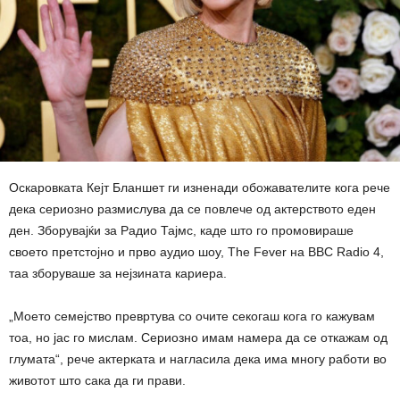
Оскаровката Кејт Бланшет ги изненади обожавателите кога рече
дека сериозно размислува да се повлече од актерството еден
ден. Зборувајќи за Радио Тајмс, каде што го промовираше
своето претстојно и прво аудио шоу, The Fever на BBC Radio 4,
таа зборуваше за нејзината кариера.
„Моето семејство превртува со очите секогаш кога го кажувам
тоа, но јас го мислам. Сериозно имам намера да се откажам од
глумата“, рече актерката и нагласила дека има многу работи во
животот што сака да ги прави.