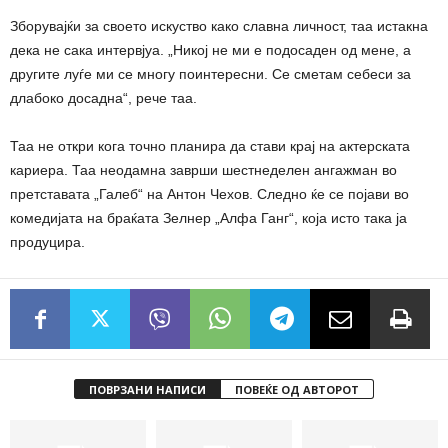
Зборувајќи за своето искуство како славна личност, таа истакна
дека не сака интервјуа. „Никој не ми е подосаден од мене, а
другите луѓе ми се многу поинтересни. Се сметам себеси за
длабоко досадна“, рече таа.
Таа не откри кога точно планира да стави крај на актерската
кариера. Таа неодамна заврши шестнеделен ангажман во
претставата „Галеб“ на Антон Чехов. Следно ќе се појави во
комедијата на браќата Зелнер „Алфа Ганг“, која исто така ја
продуцира.
ПОВРЗАНИ НАПИСИ
ПОВЕЌЕ ОД АВТОРОТ