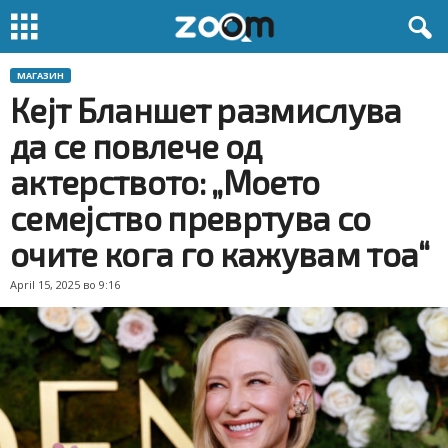
МАГАЗИН
Кејт Бланшет размислува
да се повлече од
актерството: „Моето
семејство превртува со
очите кога го кажувам тоа“
April 15, 2025 во 9:16