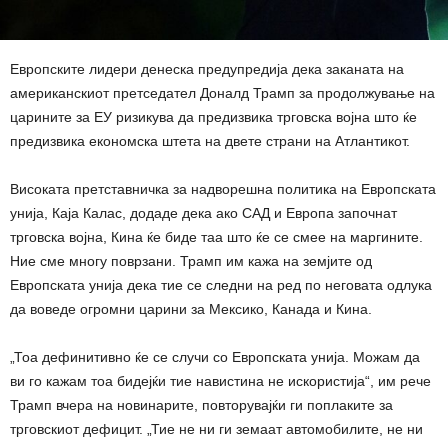
Европските лидери денеска предупредија дека заканата на
американскиот претседател Доналд Трамп за продолжување на
царините за ЕУ ​​ризикува да предизвика трговска војна што ќе
предизвика економска штета на двете страни на Атлантикот.
Високата претставничка за надворешна политика на Европската
унија, Каја Калас, додаде дека ако САД и Европа започнат
трговска војна, Кина ќе биде таа што ќе се смее на маргините.
Ние сме многу поврзани. Трамп им кажа на земјите од
Европската унија дека тие се следни на ред по неговата одлука
да воведе огромни царини за Мексико, Канада и Кина.
„Тоа дефинитивно ќе се случи со Европската унија. Можам да
ви го кажам тоа бидејќи тие навистина не искористија“, им рече
Трамп вчера на новинарите, повторувајќи ги поплаките за
трговскиот дефицит. „Тие не ни ги земаат автомобилите, не ни