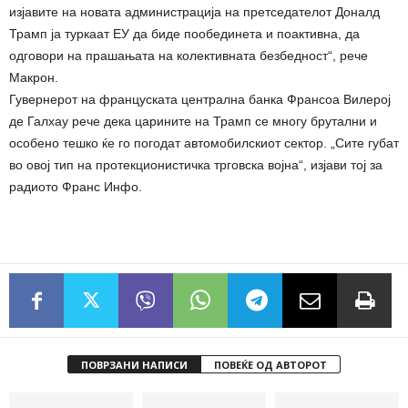
изјавите на новата администрација на претседателот Доналд
Трамп ја туркаат ЕУ да биде пообединета и поактивна, да
одговори на прашањата на колективната безбедност“, рече
Макрон.
Гувернерот на француската централна банка Франсоа Вилерој
де Галхау рече дека царините на Трамп се многу брутални и
особено тешко ќе го погодат автомобилскиот сектор. „Сите губат
во овој тип на протекционистичка трговска војна“, изјави тој за
радиото Франс Инфо.
ПОВРЗАНИ НАПИСИ
ПОВЕЌЕ ОД АВТОРОТ