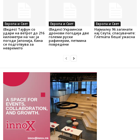
Европа и Свет
Европа и Свет
Европа и Свет
(Видео) Тајфун со
(Видео) Украински
Најмалку 96 загинати
удари на ветрот до 216
дронови погодија две
кај Сеута; спасувачите:
километри на час ја
големи руски
Глетката беше ужасна
погоди Јапонија, Кина
рафинерии, петмина
се подготвува за
повредени
невремето