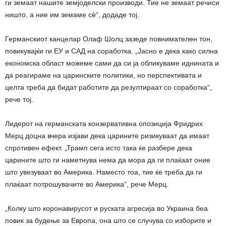
ги земаат нашите земјоделски производи. Тие не земаат речиси
ништо, а ние им земаме сè“, додаде тој.
Германскиот канцелар Олаф Шолц зазеде повнимателен тон,
повикувајќи ги ЕУ и САД на соработка. „Јасно е дека како силна
економска област можеме сами да си ја обликуваме иднината и
да реагираме на царинските политики, но перспективата и
целта треба да бидат работите да резултираат со соработка“,
рече тој.
Лидерот на германската конзервативна опозиција Фридрих
Мерц доцна вчера изјави дека царините ризикуваат да имаат
спротивен ефект. „Трамп сега исто така ќе разбере дека
царините што ги наметнува нема да мора да ги плаќаат оние
што увезуваат во Америка. Наместо тоа, тие ќе треба да ги
плаќаат потрошувачите во Америка“, рече Мерц.
„Колку што коронавирусот и руската агресија во Украина беа
повик за будење за Европа, она што се случува со изборите и