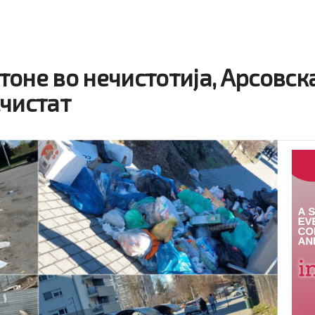
оне во нечистотија, Арсовск
счистат