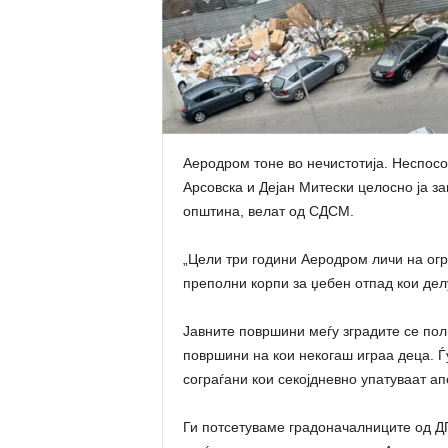
Аеродром тоне во нечистотија. Неспо
Арсовска и Дејан Митески целосно ја за
општина, велат од СДСМ.
„Цели три години Аеродром личи на огр
преполни корпи за џебен отпад кои делу
Јавните површини меѓу зградите се полн
површини на кои некогаш играа деца. Ѓ
сограѓани кои секојдневно упатуваат а
Ги потсетуваме градоначалниците од Д