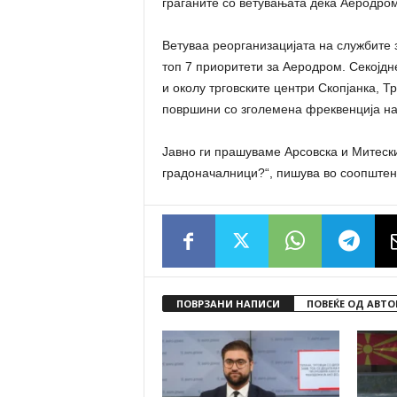
граѓаните со ветувањата дека Аеродром
Ветуваа реорганизацијата на службите 
топ 7 приоритети за Аеродром. Секојдн
и околу трговските центри Скопјанка, Т
површини со зголемена фреквенција н
Јавно ги прашуваме Арсовска и Митеск
градоначалници?“, пишува во соопште
ПОВРЗАНИ НАПИСИ
ПОВЕЌЕ ОД АВТО