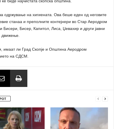
 ќе биде најчистата скопска општина.
за одржување на хигиената. Ова беше еден од неговите
евие станаа и преполните контејнери во Стар Аеродром
ри Бисери, Бисер, Капитол, Лиса, Џевахир и други јавни
а движење.
и, имаат ли Град Скопје и Општина Аеродром
нието на СДСМ.
РОТ