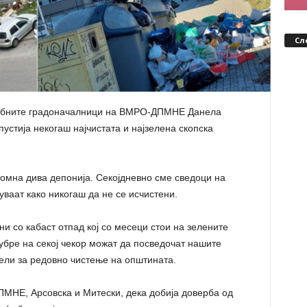
Сл
собните градоначалници на ВМРО-ДПМНЕ Данела
пустија некогаш најчистата и најзелена скопска
омна дива депонија. Секојдневно сме сведоци на
ваат како никогаш да не се исчистени.
и со кабаст отпад кој со месеци стои на зелените
убре на секој чекор можат да посведочат нашите
пели за редовно чистење на општината.
ПМНЕ, Арсовска и Митески, дека добија доверба од