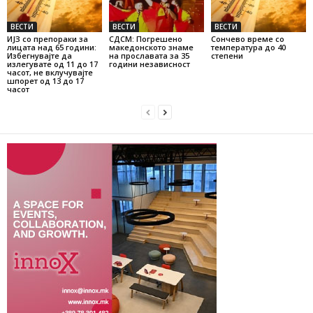
ВЕСТИ
ВЕСТИ
ВЕСТИ
ИЈЗ со препораки за
СДСМ: Погрешено
Сончево време со
лицата над 65 години:
македонското знаме
температура до 40
Избегнувајте да
на прославата за 35
степени
излегувате од 11 до 17
години независност
часот, не вклучувајте
шпорет од 13 до 17
часот