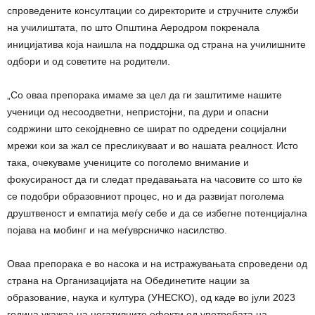
спроведените консултации со директорите и стручните служби
на училиштата, по што Општина Аеродром покренала
иницијатива која наишла на поддршка од страна на училишните
одбори и од советите на родители.
„Со оваа препорака имаме за цел да ги заштитиме нашите
ученици од несоодветни, непристојни, па дури и опасни
содржини што секојдневно се шират по одредени социјални
мрежи кои за жал се пресликуваат и во нашата реалност. Исто
така, очекуваме учениците со поголемо внимание и
фокусираност да ги следат предавањата на часовите со што ќе
се подобри образовниот процес, но и да развијат поголема
друштвеност и емпатија меѓу себе и да се избегне потенцијална
појава на мобинг и на меѓуврсничко насилство.
Оваа препорака е во насока и на истражувањата спроведени од
страна на Организацијата на Обединетите нации за
образование, наука и култура (УНЕСКО), од каде во јули 2023
година укажаа на негативните ефекти од употребата на