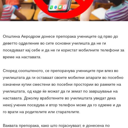
Општина Аеродром донесе препорака учениците од прво до
деветто одделение во сите основни училишта да не ги
поседуваат кај себе и да не ги користат мобилните телефони за
време на наставата.
Според соопштеното, се препорачува учениците при влез во
училиштата да ги оставаат своите мобилни апарати во посебно
означени кутии сместени во посебни простории во рамките на
училиштата, од каде ќе можат да ги земат по завршување на
наставата. Доколку вработените во училиштата увидат дека
некој ученик поседува и втор телефон може да го одземе и да
го врати на родителите или старателите.
Ваквата препорака, како што појаснуваат, е донесена по