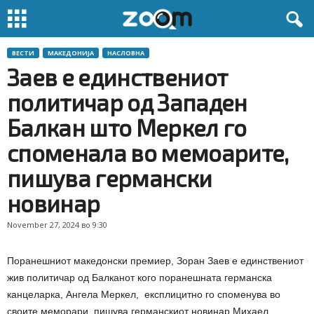
ВЕСТИ
МАКЕДОНИЈА
НАСЛОВНА
Заев е единствениот
политичар од Западен
Балкан што Меркел го
споменала во мемоарите,
пишува германски
новинар
November 27, 2024 во 9:30
Поранешниот македонски премиер, Зоран Заев е единствениот
жив политичар од Балканот кого поранешната германска
канцеларка, Ангела Меркел, експлицитно го споменува во
своите меморари, пишува германскиот новинар Михаел