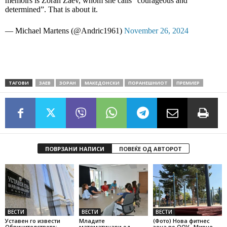
memoirs is Zoran Zaev, whom she calls “courageous and
determined”. That is about it.
— Michael Martens (@Andric1961)
November 26, 2024
ТАГОВИ
ЗАЕВ
ЗОРАН
МАКЕДОНСКИ
ПОРАНЕШНИОТ
ПРЕМИЕР
ПОВРЗАНИ НАПИСИ
ПОВЕЌЕ ОД АВТОРОТ
ВЕСТИ
ВЕСТИ
ВЕСТИ
Уставен го извести
Младите
(Фото) Нова фитнес
Обвинителството:
математичари од
зона во ООУ „Мирче