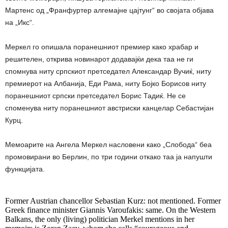
Мартенс од „Франфуртер алгемајне цајтунг“ во својата објава
на „Икс“.
Меркел го опишала поранешниот премиер како храбар и
решителен, открива новинарот додавајќи дека таа не ги
спомнува ниту српскиот претседател Александар Вучиќ, ниту
премиерот на Албанија, Еди Рама, ниту Бојко Борисов ниту
поранешниот српски претседател Борис Тадиќ. Не се
споменува ниту поранешниот австриски канцелар Себастијан
Курц.
Мемоарите на Ангела Меркел насловени како „Слобода“ беа
промовирани во Берлин, по три години откако таа ја напушти
функцијата.
Former Austrian chancellor Sebastian Kurz: not mentioned. Former
Greek finance minister Giannis Varoufakis: same. On the Western
Balkans, the only (living) politician Merkel mentions in her