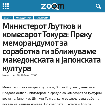
ВЕСТИ
МАКЕДОНИЈА
НАСЛОВНА
Министерот Љутков и
комесарот Токура: Преку
меморандумот за
соработка ги зближуваме
македонската и јапонската
култура
November 26, 2024 во 12:00
Министерот за култура и туризам, Зоран Љутков, денеска во
Владата оствари билатерална средба со комесарот за културни
врски на Јапонија, Шуничи Токура, кој е во дводневна работна
посета на нашата држава. По средбата, Љутков и Токура