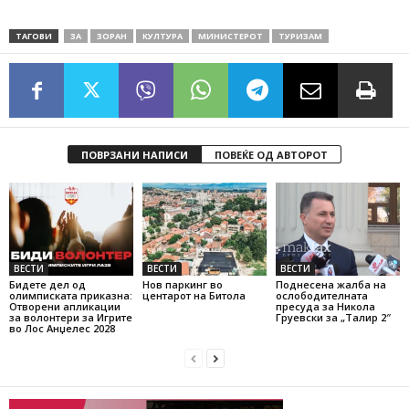
ТАГОВИ
ЗА
ЗОРАН
КУЛТУРА
МИНИСТЕРОТ
ТУРИЗАМ
ПОВРЗАНИ НАПИСИ
ПОВЕЌЕ ОД АВТОРОТ
ВЕСТИ
ВЕСТИ
ВЕСТИ
Бидете дел од
Нов паркинг во
Поднесена жалба на
олимписката приказна:
центарот на Битола
ослободителната
Отворени апликации
пресуда за Никола
за волонтери за Игрите
Груевски за „Талир 2″
во Лос Анџелес 2028