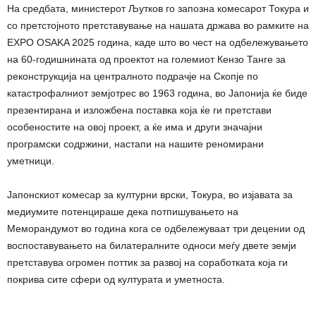
На средбата, министерот Љутков го запозна комесарот Токура и
со претстојното претставување на нашата држава во рамките на
EXPO OSAKA 2025 година, каде што во чест на одбележувањето
на 60-годишнината од проектот на големиот Кензо Танге за
реконструкција на централното подрачје на Скопје по
катастрофалниот земјотрес во 1963 година, во Јапонија ќе биде
презентирана и изложбена поставка која ќе ги претстави
особеностите на овој проект, а ќе има и други значајни
програмски содржини, настапи на нашите реномирани
уметници.
Јапонскиот комесар за културни врски, Токура, во изјавата за
медиумите потенцираше дека потпишувањето на
Меморандумот во година кога се одбележуваат три децении од
воспоставувањето на билатералните односи меѓу двете земји
претставува огромен поттик за развој на соработката која ги
покрива сите сфери од културата и уметноста.