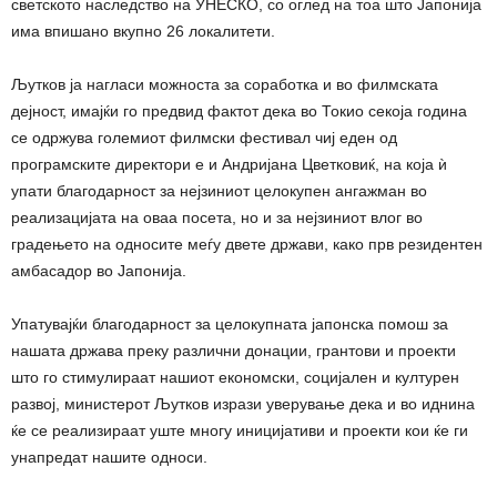
светското наследство на УНЕСКО, со оглед на тоа што Јапонија
има впишано вкупно 26 локалитети.
Љутков ја нагласи можноста за соработка и во филмската
дејност, имајќи го предвид фактот дека во Токио секоја година
се одржува големиот филмски фестивал чиј еден од
програмските директори е и Андријана Цветковиќ, на која ѝ
упати благодарност за нејзиниот целокупен ангажман во
реализацијата на оваа посета, но и за нејзиниот влог во
градењето на односите меѓу двете држави, како прв резидентен
амбасадор во Јапонија.
Упатувајќи благодарност за целокупната јапонска помош за
нашата држава преку различни донации, грантови и проекти
што го стимулираат нашиот економски, социјален и културен
развој, министерот Љутков изрази уверување дека и во иднина
ќе се реализираат уште многу иницијативи и проекти кои ќе ги
унапредат нашите односи.