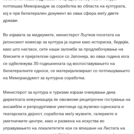
потпишаа Меморандум за соработка во областа на културата,
кој е прв билатерален документ во оваа сфера меѓу двете
држави.
Во изјавата за медиумите, министерот Љутков посетата на
јапонскиот комесар за култура ја оцени како историска, бидејќи,
како што нагласи, сите наши заложби за продлабочување на
блиските и пријателски односи со Јапонија, во оваа година кога
се одбележува 30-годишнината од воспоставувањето на
билатералните односи, се материјализираат со потпишувањето
на Меморандумот за културна соработка.
Министерот за култура и туризам изрази очекување дека
директната комуникација ќе овозможи реципрочни гостувања на
ансамбли и репродуктивни уметници од музичко-сценската и
театарската дејност, соработка меѓу музеите, галериите и
уметничките центри, како и размена на искуства во
управувањето на локалитетите кои се впишани на Листата на