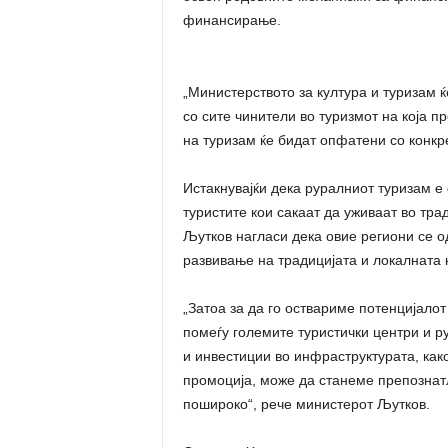
финансирање.
„Министерството за култура и туризам 
со сите чинители во туризмот на која п
на туризам ќе бидат опфатени со конк
Истакнувајќи дека руралниот туризам е 
туристите кои сакаат да уживаат во тра
Љутков нагласи дека овие региони се 
развивање на традицијата и локалната 
„Затоа за да го оствариме потенцијалот
помеѓу големите туристички центри и р
и инвестиции во инфраструктурата, как
промоција, може да станеме препознатл
пошироко“, рече министерот Љутков.