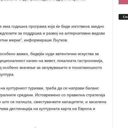
Сл
ќе има годишна програма која ќе биде изготвена заедно
редлозите за поддршка и развој на алтернативни видови
ретни мерки“, информираше Љутков.
особено важен, бидејќи нуди автентични искуства за
диционалниот начин на живот, локалната гастрономија,
од особено значење за зачувувањето и понатамошното
култура.
 на културниот туризам, треба да се направи баланс
уралните средини. Истовремено со правилна стратегија
о што се патишта, сместувачките капацитети, и засилена
ива дестинација на културната карта на Европа и