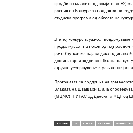
средби со младите од земјите во ЕУ, 
распишан Конкурс за поддршка на студен
студиски програми од областа на култур
„На тој конкурс всушност поддржуваме и
продолжуваат на некои од најпрестижни
рече Љутков кој најави дека годинава 
дефицитарни кадри во областа на култу
стручно усовршување и резиденцијални 
Програмата за поддршка на граѓанскот
Владата на Швајцарија, а ја спроведув
(МЦМС), НИРАС од Данска, и ФЦГ од Ш
ТАГОВИ
ЗА
ЗОРАН
КУЛТУРА
МИНИСТЕР