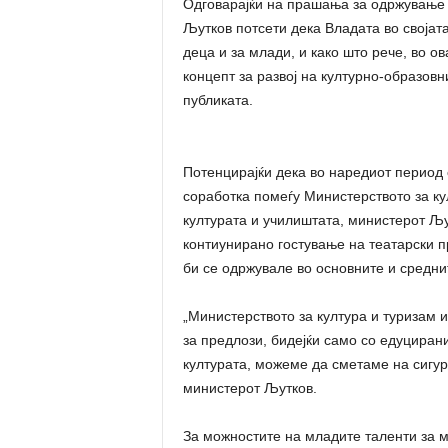
Одговарајќи на прашања за одржување 
Љутков потсети дека Владата во својат
деца и за млади, и како што рече, во о
концепт за развој на културно-образовн
публиката.
Потенцирајќи дека во наредиот перио
соработка помеѓу Министерството за ку
културата и училиштата, министерот Љу
контиунирано гостување на театарски п
би се одржувале во основните и средни
„Министерството за култура и туризам и
за предлози, бидејќи само со едуциран
културата, можеме да сметаме на сигур
министерот Љутков.
За можностите на младите таленти за м