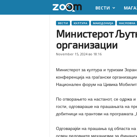
ВЕСТИ
МАГА
z
o
ВЕСТИ
КУЛТУРА
МАКЕДОНИЈА
НАСЛОВНА
Министерот Љутк
o
организации
m
November 15, 2024 во 18:16
.
Министерот за култура и туризам Зора
m
конференција на граѓански организации
Национален форум на Цивика Мобилитас 
k
По отворањето на настанот, се одржа и 
гости, одговараше на прашањата на пре
добитници на грантови на програмата „
Одговарајќи на прашања од областа на 
освен редовните механизми за финанси