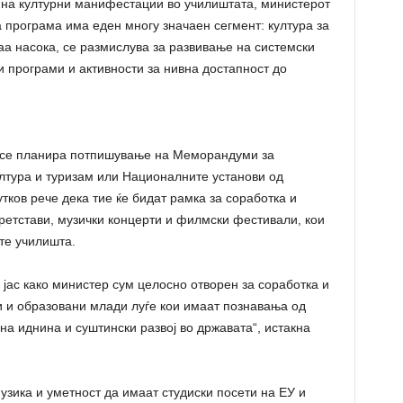
на културни манифестации во училиштата, министерот
а програма има еден многу значаен сегмент: култура за
ваа насока, се размислува за развивање на системски
и програми и активности за нивна достапност до
д се планира потпишување на Меморандуми за
лтура и туризам или Националните установи од
тков рече дека тие ќе бидат рамка за соработка и
ретстави, музички концерти и филмски фестивали, кои
те училишта.
 јас како министер сум целосно отворен за соработка и
и и образовани млади луѓе кои имаат познавања од
на иднина и суштински развој во државата“, истакна
узика и уметност да имаат студиски посети на ЕУ и