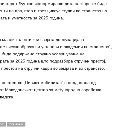
министерот Љутков информираше дека наскоро ќе биде
ти на прв, втор и трет циклус студии во странство на
ата и уметноста за 2025 година.
 млади таленти кои својата доедукација ја
те високообразовни установи и академии во странство“,
ќе биде поддржано стручно усовршување на
рата за 2025 година што подразбира стручен престој,
престои на стручни кадри во земјава и во странство.
о општество „Цивика мобилитас“ е поддржана од
аат Македонскиот центар за меѓународна соработка
ведска.
ОТ
ТУРИЗАМ