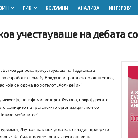
ЗИН
ГИК
KОЛУМНИ
AНАЛИЗА
ИНТЕРВЈУ
ов учествуваше на дебата со
н Љутков денеска присуствуваше на Годишната
 за соработка помеѓу Владата и граѓанското општество,
која се одржа во хотелот „Холидеј ин“.
дискусија, на која министерот Љутков, покрај другите
тставниците на граѓанските организации, кои се
Цивика мобилитас“.
туризмот, Љутков нагласи дека како владин приоритет,
рање, ќе бидат разгледани и други опции на