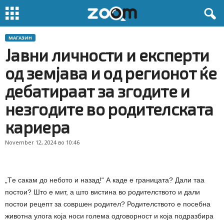
МАГАЗИН
Јавни личности и експерти
од земјава и од регионот ќе
дебатираат за згодите и
незгодите во родителската
кариера
November 12, 2024 во 10:46
„Tе сакам до небото и назад!“ А каде е границата? Дали таа
постои? Што е мит, а што вистина во родителството и дали
постои рецепт за совршен родител? Родителството е посебна
животна улога која носи голема одговорност и која подразбира