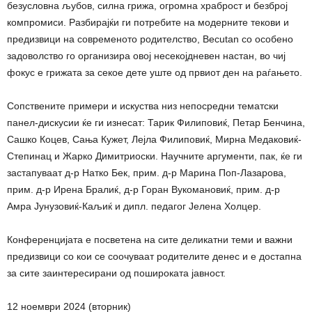
безусловна љубов, силна грижа, огромна храброст и безброј
компромиси. Разбирајќи ги потребите на модерните текови и
предизвици на современото родителство, Becutan со особено
задоволство го организира овој несекојдневен настан, во чиј
фокус е грижата за секое дете уште од првиот ден на раѓањето.
Сопствените примери и искуства низ непосредни тематски
панел-дискусии ќе ги изнесат: Тарик Филиповиќ, Петар Бенчина,
Сашко Коцев, Сања Кужет, Лејла Филиповиќ, Мирна Медаковиќ-
Степинац и Жарко Димитриоски. Научните аргументи, пак, ќе ги
застапуваат д-р Натко Бек, прим. д-р Марина Поп-Лазарова,
прим. д-р Ирена Бралиќ, д-р Горан Вукомановиќ, прим. д-р
Амра Јунузовиќ-Каљиќ и дипл. педагог Јелена Холцер.
Конференцијата е посветена на сите деликатни теми и важни
предизвици со кои се соочуваат родителите денес и е достапна
за сите заинтересирани од пошироката јавност.
12 ноември 2024 (вторник)