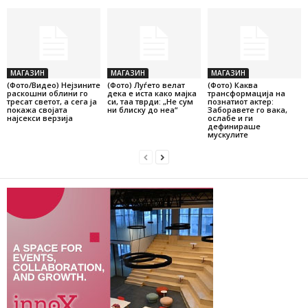
МАГАЗИН
МАГАЗИН
МАГАЗИН
(Фото/Видео) Нејзините
(Фото) Луѓето велат
(Фото) Каква
раскошни облини го
дека е иста како мајка
трансформација на
тресат светот, а сега ја
си, таа тврди: „Не сум
познатиот актер:
покажа својата
ни блиску до неа“
Заборавете го вака,
најсекси верзија
ослабе и ги
дефинираше
мускулите