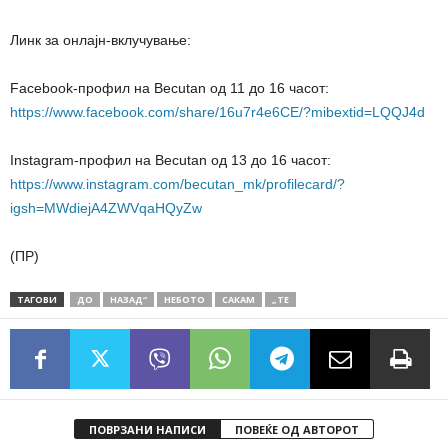
Линк за онлајн-вклучување:
Facebook-профил на Becutan од 11 до 16 часот:
https://www.facebook.com/share/16u7r4e6CE/?mibextid=LQQJ4d
Instagram-профил на Becutan од 13 до 16 часот:
https://www.instagram.com/becutan_mk/profilecard/?
igsh=MWdiejA4ZWVqaHQyZw
(ПР)
ТАГОВИ
ДО
НАЗАД“
НЕБОТО
САКАМ
„TЕ
ПОВРЗАНИ НАПИСИ
ПОВЕЌЕ ОД АВТОРОТ