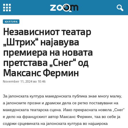
КУЛТУРА
Независниот театар
„Штрих“ најавува
премиера на новата
претстава „Снег“ од
Максанс Фермин
November 11, 2024 во 10:46
За јапонската култура македонската публика знае многу малку,
а јапонските прозни и драмски дела се ретко поставувани на
македонската театарска сцена. Иако прекрасната новела „Снег“
е дело на францускиот автор Максанс Фермин, таа во себе ја
содржи срцевината на јапонската култура во најширока