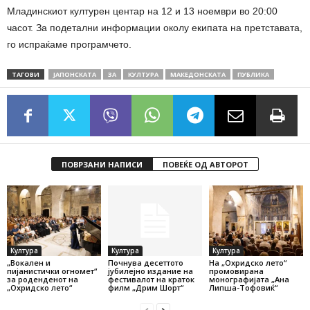
Младинскиот културен центар на 12 и 13 ноември во 20:00
часот. За подетални информации околу екипата на претставата,
го испраќаме програмчето.
ТАГОВИ
ЈАПОНСКАТА
ЗА
КУЛТУРА
МАКЕДОНСКАТА
ПУБЛИКА
ПОВРЗАНИ НАПИСИ
ПОВЕЌЕ ОД АВТОРОТ
Култура
Култура
Култура
„Вокален и
Почнува десеттото
На „Охридско лето“
пијанистички огномет“
јубилејно издание на
промовирана
за роденденот на
фестивалот на краток
монографијата „Ана
„Охридско лето“
филм „Дрим Шорт“
Липша-Тофовиќ“