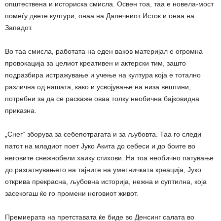
општествена и историска смисла. Освен тоа, таа е новела-мост
помеѓу двете култури, онаа на Далечниот Исток и онаа на
Западот.
Во таа смисла, работата на еден ваков материјал е огромна
провокација за целиот креативен и актерски тим, зашто
подразбира истражување и учење на култура која е тотално
различна од нашата, како и усвојување на низа вештини,
потребни за да се раскаже оваа толку необична бајковидна
приказна.
„Снег“ зборува за себепотрагата и за љубовта. Таа го следи
патот на младиот поет Јуко Акита до себеси и до боите во
неговите снежнобели хаику стихови. На тоа необично патување
до разгатнувањето на тајните на уметничката креација, Јуко
открива прекрасна, љубовна историја, нежна и суптилна, која
засекогаш ќе го промени неговиот живот.
Премиерата на претставата ќе биде во Денсинг салата во