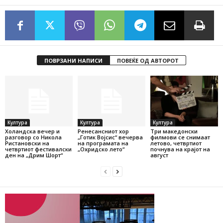
ПОВРЗАНИ НАПИСИ
ПОВЕЌЕ ОД АВТОРОТ
Култура
Култура
Култура
Холандска вечер и
Ренесансниот хор
Три македонски
разговор со Никола
„Готик Војсис“ вечерва
филмови се снимаат
Ристановски на
на програмата на
летово, четвртиот
четвртиот фестивалски
„Охридско лето“
почнува на крајот на
ден на „Дрим Шорт“
август