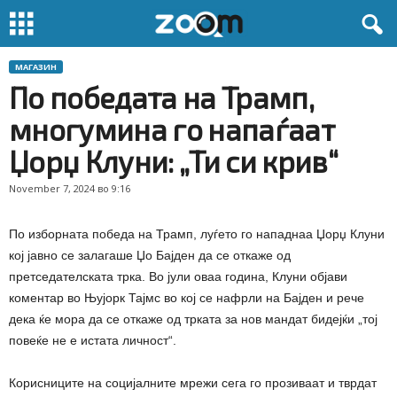
МАГАЗИН
По победата на Трамп,
многумина го напаѓаат
Џорџ Клуни: „Ти си крив“
November 7, 2024 во 9:16
По изборната победа на Трамп, луѓето го нападнаа Џорџ Клуни
кој јавно се залагаше Џо Бајден да се откаже од
претседателската трка. Во јули оваа година, Клуни објави
коментар во Њујорк Тајмс во кој се нафрли на Бајден и рече
дека ќе мора да се откаже од трката за нов мандат бидејќи „тој
повеќе не е истата личност“.
Корисниците на социјалните мрежи сега го прозиваат и тврдат