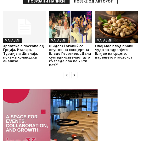
ПОВРЗАНИ НАПИСИ
ПОВЕЌЕ ОД АВТОРОТ
МАГАЗИН
МАГАЗИН
МАГАЗИН
Хрватска е поскапа од
(Видео) Ѓоковиќ се
Овој мал плод прави
Грција, Италија,
опушти на концерт на
чуда за здравјето:
Турција и Шпанија,
Владо Георгиев: „Дали
Влијае на срцето,
покажа холандска
сум единствениот што
варењето и мозокот
анализа
го гледа ова по 73-ти
пат?“