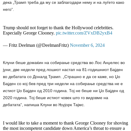
дека „Трамп треба да му се заблагодари нему и на луѓето како
него“.
Trump should not forget to thank the Hollywood celebrities.
Especially George Clooney.
pic.twitter.com/ZVxDB2yxB4
— Fritz Deelman (@DeelmanFritz)
November 6, 2024
Клуни беше домаќин на собирање средства во Лос Анџелес во
јуни, две недели пред лошиот настап на 81-годишниот Бајден
во дебатата со Доналд Трамп. „Страшно е да се каже, но Џо
Бајден со кој бев пред три недели на собирање средства не е
истиот Џо Бајден од 2010 година. Тој не беше ни Џо Бајден од
2020 година. Тој беше истиот човек што го видовме на
дебатата“, напиша Клуни во Њујорк Тајмс.
I would like to take a moment to thank George Clooney for shoving
the most incompetent candidate down America’s throat to ensure a