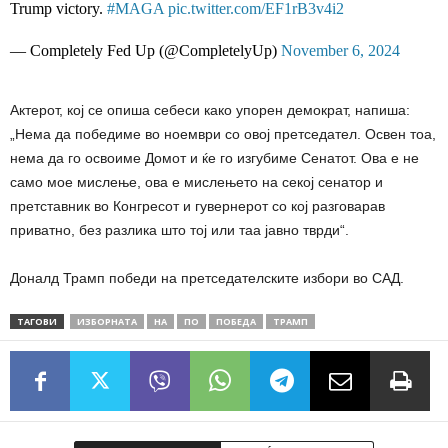
Trump victory.
#MAGA
pic.twitter.com/EF1rB3v4i2
— Completely Fed Up (@CompletelyUp)
November 6, 2024
Актерот, кој се опиша себеси како упорен демократ, напиша:
„Нема да победиме во ноември со овој претседател. Освен тоа,
нема да го освоиме Домот и ќе го изгубиме Сенатот. Ова е не
само мое мислење, ова е мислењето на секој сенатор и
претставник во Конгресот и гувернерот со кој разговарав
приватно, без разлика што тој или таа јавно тврди“.
Доналд Трамп победи на претседателските избори во САД.
ТАГОВИ
ИЗБОРНАТА
НА
ПО
ПОБЕДА
ТРАМП