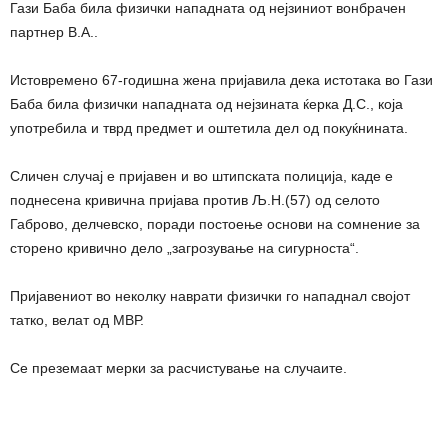
Гази Баба била физички нападната од нејзиниот вонбрачен
партнер В.А..
Истовремено 67-годишна жена пријавила дека истотака во Гази
Баба била физички нападната од нејзината ќерка Д.С., која
употребила и тврд предмет и оштетила дел од покуќнината.
Сличен случај е пријавен и во штипската полиција, каде е
поднесена кривична пријава против Љ.Н.(57) од селото
Габрово, делчевско, поради постоење основи на сомнение за
сторено кривично дело „загрозување на сигурноста“.
Пријавениот во неколку наврати физички го нападнал својот
татко, велат од МВР.
Се преземаат мерки за расчистување на случаите.