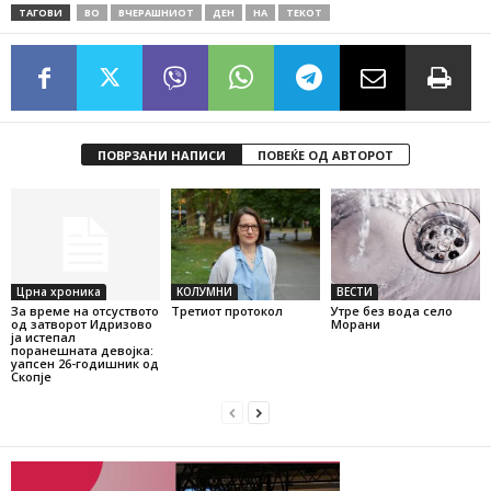
ТАГОВИ
ВО
ВЧЕРАШНИОТ
ДЕН
НА
ТЕКОТ
ПОВРЗАНИ НАПИСИ
ПОВЕЌЕ ОД АВТОРОТ
Црна хроника
KОЛУМНИ
ВЕСТИ
За време на отсуството
Третиот протокол
Утре без вода село
од затворот Идризово
Морани
ја истепал
поранешната девојка:
уапсен 26-годишник од
Скопје