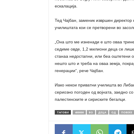
ескалација.
Тед Чајбан, заменик извршен директор
училиштата кои се претворени во засол
„Она што ме изненади е што оваа трине
седиме овде, 1,2 милиони деца се лиш
станаа недостапни, или беа оштетени о
нешто што и треба на оваа земја, покрај
генерации“, рече Чајбан.
Иако некои приватни училишта во Либан
сериозно погоден од војната, заедно со 
палестинските и сириските бегалци.
ТАГОВИ
400000
ВО
ДЕЦА
ОД
ПОВЕЌЕ