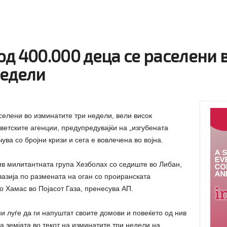
д 400.000 деца се раселени 
недели
селени во изминатите три недели, вели висок
етските агенции, предупредувајќи на „изгубената
чува со бројни кризи и сега е вовлечена во војна.
ив милитантната група Хезболах со седиште во Либан,
азија по размената на оган со проиранската
о Хамас во Појасот Газа, пренесува АП.
и луѓе да ги напуштат своите домови и повеќето од нив
а земјата во текот на изминатите три недели на