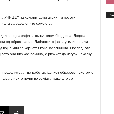
Сл
 на УНИЦЕФ за хуманитарни акции, ги посети
ништа за раселените семејства.
делна војна зафати толку голем број деца. Додека
ени од образование. Либанските јавни училишта или
д војна или се користат како засолништа. Последното
 сето она низ кое помина, е ризикот да изгуби неколку
 продолжуваат да работат, јавниот образовен систем е
најранливите групи во земјата, како што се