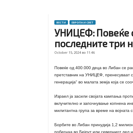
ВЕСТИ
ЕВРОПА И СВЕТ
УНИЦЕФ: Повеќе о
последните три 
October 15, 2024 во 11:46
Повеќе од 400.000 деца во Либан се ра
претставник на УНИЦЕФ, пренесуваат св
генерација“ во малата земја која се соо
Израел ја засили својата кампања прот
вклучително и започнување копнена инв
милитантна група за време на војната с
Борбите во Либан принудија 1,2 милион
побегнаа во Бејрут или северниот дел н