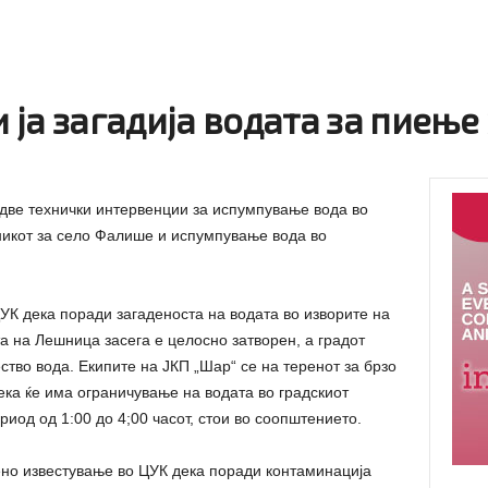
ја загадија водата за пиење 
ве технички интервенции за испумпување вода во
зникот за село Фалише и испумпување вода во
К дека поради загаденоста на водата во изворите на
 на Лешница засега е целосно затворен, а градот
ство вода. Екипите на ЈКП „Шар“ се на теренот за брзо
ка ќе има ограничување на водата во градскиот
риод од 1:00 до 4;00 часот, стои во соопштението.
ено известување во ЦУК дека поради контаминација