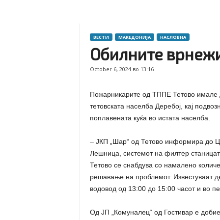
ВЕСТИ
МАКЕДОНИЈА
НАСЛОВНА
Обилните врнежи 
October 6, 2024 во 13:16
Пожарникарите од ТППЕ Тетово имале д
тетовската населба Деребој, кај подво
поплавената куќа во истата населба.
– ЈКП „Шар“ од Тетово информира до ЦУ
Лешница, системот на филтер станицата
Тетово се снабдува со намалено количе
решавање на проблемот. Известуваат де
водовод од 13:00 до 15:00 часот и во пе
Од ЈП „Комуналец“ од Гостивар е доби