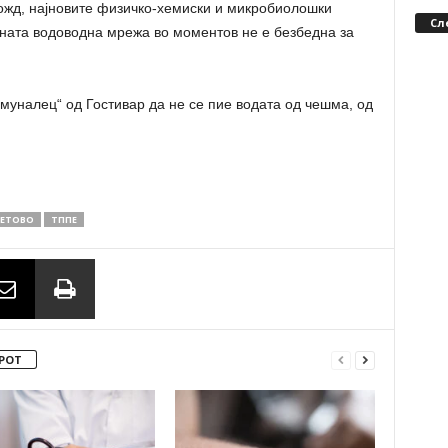
ожд, најновите физичко-хемиски и микробиолошки
Сл
вната водоводна мрежа во моментов не е безбедна за
муналец“ од Гостивар да не се пие водата од чешма, од
ЕТОВО
ТППЕ
РОТ