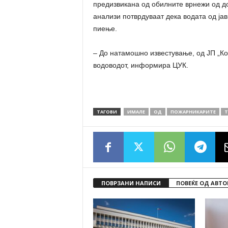
предизвикана од обилните врнежи од д
анализи потврдуваат дека водата од ја
пиење.
– До натамошно известување, од ЈП „Ко
водоводот, информира ЦУК.
ТАГОВИ
ИМАЛЕ
ОД
ПОЖАРНИКАРИТЕ
Т
ПОВРЗАНИ НАПИСИ
ПОВЕЌЕ ОД АВТО