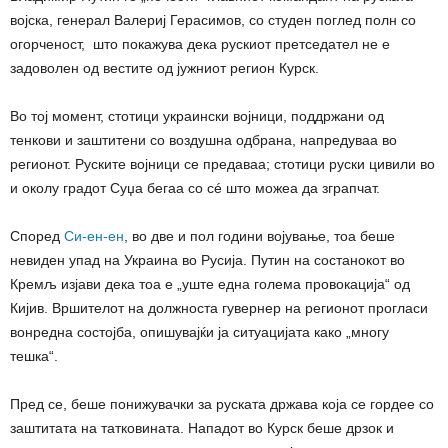
војска, генерал Валериј Герасимов, со студен поглед полн со
огорченост, што покажува дека рускиот претседател не е
задоволен од вестите од јужниот регион Курск.
Во тој момент, стотици украински војници, поддржани од
тенкови и заштитени со воздушна одбрана, напредуваа во
регионот. Руските војници се предаваа; стотици руски цивили во
и околу градот Суџа бегаа со сé што можеа да зграпчат.
Според
Си-ен-ен
, во две и пол години војување, тоа беше
невиден упад на Украина во Русија. Путин на состанокот во
Кремљ изјави дека тоа е „уште една голема провокација“ од
Кијив. Вршителот на должноста гувернер на регионот прогласи
вонредна состојба, опишувајќи ја ситуацијата како „многу
тешка“.
Пред се, беше понижувачки за руската држава која се гордее со
заштитата на татковината. Нападот во Курск беше дрзок и