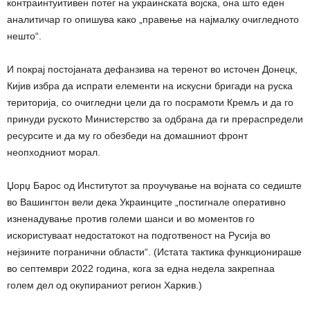
контраинтуитивен потег на украинската војска, она што еден
аналитичар го опишува како „правење на најмалку очигледното
нешто“.
И покрај постојаната дефанзива на теренот во источен Донецк,
Кијив избра да испрати елементи на искусни бригади на руска
територија, со очигледни цели да го посрамоти Кремљ и да го
принуди руското Министерство за одбрана да ги прераспредели
ресурсите и да му го обезбеди на домашниот фронт
неопходниот морал.
Џорџ Барос од Институтот за проучување на војната со седиште
во Вашингтон вели дека Украинците „постигнале оперативно
изненадување против големи шанси и во моментов го
искористуваат недостатокот на подготвеност на Русија во
нејзините погранични области“. (Истата тактика функционираше
во септември 2022 година, кога за една недела закрепнаа
голем дел од окупираниот регион Харкив.)