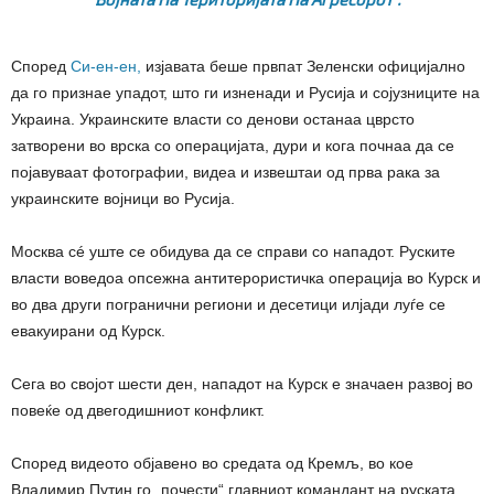
Според
Си-ен-ен,
изјавата беше првпат Зеленски официјално
да го признае упадот, што ги изненади и Русија и сојузниците на
Украина. Украинските власти со денови останаа цврсто
затворени во врска со операцијата, дури и кога почнаа да се
појавуваат фотографии, видеа и извештаи од прва рака за
украинските војници во Русија.
Москва сé уште се обидува да се справи со нападот. Руските
власти воведоа опсежна антитерористичка операција во Курск и
во два други погранични региони и десетици илјади луѓе се
евакуирани од Курск.
Сега во својот шести ден, нападот на Курск е значаен развој во
повеќе од двегодишниот конфликт.
Според видеото објавено во средата од Кремљ, во кое
Владимир Путин го „почести“ главниот командант на руската