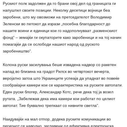
Рускиот полк задолжен да го брани овој дел од границата ги
напуштил своите позиции. Неколку десетици војници беа
заробени, што му овозможи на претседателот Володимир
Зеленски во петокот да изрази „посебна благодарност до
нашите воини и единици кои го надополнуваат „разменскиот
фонд“ – земајќи ги окупаторите како заробеници и на тој начин
помагајќи да се ослободи нашиот народ од руското
заробеништво“.
Колона руски засилувања беше извадена надвор со ракетен
напад во близина на градот Рилск во четвртокот вечерта,
веројатно затоа што Украинците успеаја да упаднат во повеќе
сообраќајни камери кои се карактеристика на руските автопати.
Еден руски блогер, Александар Котс, рече дека тој ја возел
рутата. „Забележав дека има камери кои работат по целиот
автопат. Тие буквално трепкаат со нивните светла“.
Наидувајќи на мал отпор, додека руските комуникации во
регионот се наводно, заглавени од ефективна електронска