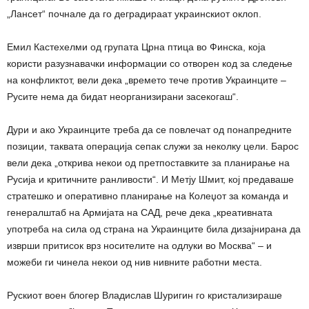
„Лансет“ почнале да го деградираат украинскиот оклоп.
Емил Кастехелми од групата Црна птица во Финска, која
користи разузнавачки информации со отворен код за следење
на конфликтот, вели дека „времето тече против Украинците –
Русите нема да бидат неорганизирани засекогаш“.
Дури и ако Украинците треба да се повлечат од понапредните
позиции, таквата операција сепак служи за неколку цели. Барос
вели дека „открива некои од претпоставките за планирање на
Русија и критичните ранливости“. И Метју Шмит, кој предаваше
стратешко и оперативно планирање на Колеџот за команда и
генералштаб на Армијата на САД, рече дека „креативната
употреба на сила од страна на Украинците била дизајнирана да
изврши притисок врз носителите на одлуки во Москва“ – и
можеби ги чинела некои од нив нивните работни места.
Рускиот воен блогер Владислав Шуригин го кристализираше