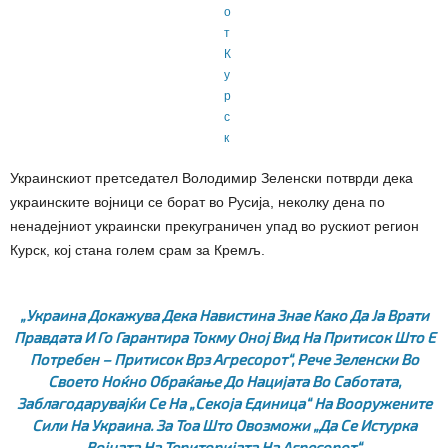
Украинскиот претседател Володимир Зеленски потврди дека
украинските војници се борат во Русија, неколку дена по
ненадејниот украински прекуграничен упад во рускиот регион
Курск, кој стана голем срам за Кремљ.
„Украина Докажува Дека Навистина Знае Како Да Ја Врати
Правдата И Го Гарантира Токму Оној Вид На Притисок Што Е
Потребен – Притисок Врз Агресорот“, Рече Зеленски Во
Своето Ноќно Обраќање До Нацијата Во Саботата,
Заблагодарувајќи Се На „секоја Единица“ На Вооружените
Сили На Украина. За Тоа Што Овозможи „да Се Истурка
Војната На Територијата На Агресорот“.