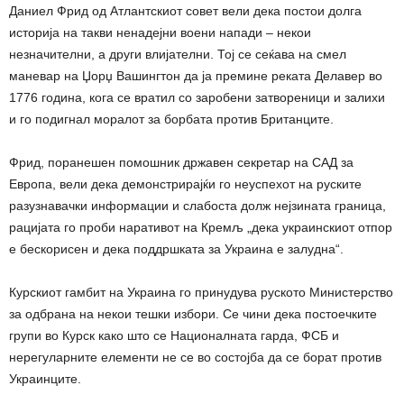
Даниел Фрид од Атлантскиот совет вели дека постои долга
историја на такви ненадејни воени напади – некои
незначителни, а други влијателни. Тој се сеќава на смел
маневар на Џорџ Вашингтон да ја премине реката Делавер во
1776 година, кога се вратил со заробени затвореници и залихи
и го подигнал моралот за борбата против Британците.
Фрид, поранешен помошник државен секретар на САД за
Европа, вели дека демонстрирајќи го неуспехот на руските
разузнавачки информации и слабоста долж нејзината граница,
рацијата го проби наративот на Кремљ „дека украинскиот отпор
е бескорисен и дека поддршката за Украина е залудна“.
Курскиот гамбит на Украина го принудува руското Министерство
за одбрана на некои тешки избори. Се чини дека постоечките
групи во Курск како што се Националната гарда, ФСБ и
нерегуларните елементи не се во состојба да се борат против
Украинците.