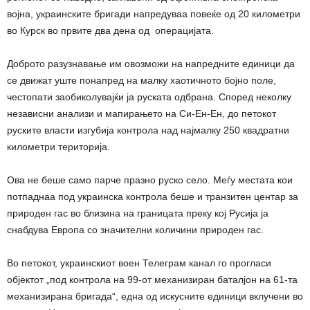
војна, украинските бригади напредуваа повеќе од 20 километри
во Курск во првите два дена од операцијата.
Доброто разузнавање им овозможи на напредните единици да
се движат уште понапред на малку хаотичното бојно поле,
честопати заобиколувајќи ја руската одбрана. Според неколку
независни анализи и мапирањето на Си-Ен-Ен, до петокот
руските власти изгубија контрола над најмалку 250 квадратни
километри територија.
Ова не беше само парче празно руско село. Меѓу местата кои
потпаднаа под украинска контрола беше и транзитен центар за
природен гас во близина на границата преку кој Русија ја
снабдува Европа со значителни количини природен гас.
Во петокот, украинскиот воен Телеграм канал го прогласи
објектот „под контрола на 99-от механизиран баталјон на 61-та
механизирана бригада“, една од искусните единици вклучени во