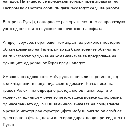
нападот. На видеото се прикажани војници пред зградата, но
Гаспром во саботата соопшти дека гасоводот сè уште работи.
Внатре во Русија, повторно се разгори гневот што се провлекува
уште од почетните неуспеси на почетокот на војната.
Андреј Гуруљов, поранешен командант во регионот, повторно
објави коментар на Телеграм во кој бара воените обвинители
да ги истражат одлуките на командантите за префрлање на
единиците од регионот Курск пред нападот.
Имаше и незадоволство меѓу руските цивили во регионот, од
кои илјадници ги напуштија своите домови. Началникот на
градот Рилск – на одредено растојание од најнапредните
украински единици – рече во петокот дека повеќе од половина
од населението од 15.000 заминало. Видеата на социјалните
мрежи ја илустрираа фрустрацијата меѓу цивилите од слабиот
одговор на војската; некои апелираа директно до претседателот
Путин.