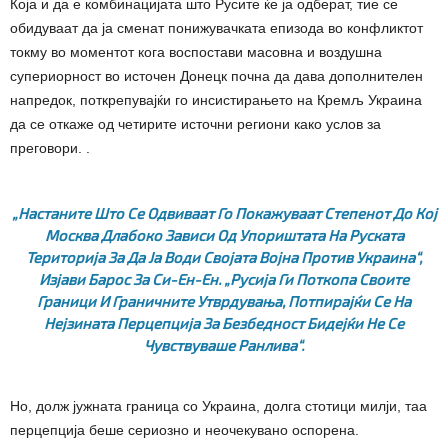
Која и да е комбинацијата што Русите ќе ја одберат, тие се
обидуваат да ја сменат понижувачката епизода во конфликтот
токму во моментот кога воспостави масовна и воздушна
супериорност во источен Донецк почна да дава дополнителен
напредок, поткрепувајќи го инсистирањето на Кремљ Украина
да се откаже од четирите источни региони како услов за
преговори. .
„Настаните Што Се Одвиваат Го Покажуваат Степенот До Кој
Москва Длабоко Зависи Од Упориштата На Руската
Територија За Да Ја Води Својата Војна Против Украина“,
Изјави Барос За Си-Ен-Ен. „Русија Ги Поткопа Своите
Граници И Граничните Утврдувања, Потпирајќи Се На
Нејзината Перцепција За Безбедност Бидејќи Не Се
Чувствуваше Ранлива“.
Но, долж јужната граница со Украина, долга стотици милји, таа
перцепција беше сериозно и неочекувано оспорена.