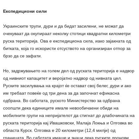
Експедициони сили
Украинските трупи, дури и да бидат засилени, не можат да
очекуваат да окупираат неколку стотици квадратни километри
руска територија. Ова е експедициона сила, иако зајакната од
битката, која го искористи отсуството на организиран отпор за
брзо да се зафати.
Но, задржувањето на голем дел од руската територија е надвор
од нивниот капацитет и веројатно надвор од нивната цел.
Руските засилувања на крајот ќе остават свој белег, дури и ако
им требаат повеќе од три дена за да започнат ефикасна
одбрана. Во саботата, руското Министерство за одбрана
соопшти дека единиците имале невообичаени обиди на
мобилните групи на непријателот да стигнат до длабочината на
руската територија кај Ивашковски, Малаја Локња и Олговка во
областа Курск. Олговка е 20 километри (12,4 милји) од
границата. Во саботата имаше и знаци дека руските дронови