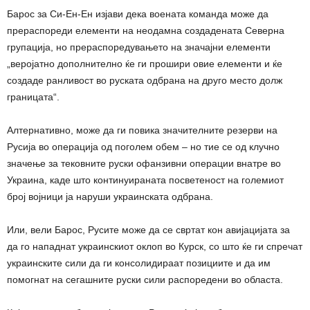
Барос за Си-Ен-Ен изјави дека воената команда може да
прераспореди елементи на неодамна создадената Северна
групација, но прераспоредувањето на значајни елементи
„веројатно дополнително ќе ги прошири овие елементи и ќе
создаде ранливост во руската одбрана на друго место долж
границата“.
Алтернативно, може да ги повика значителните резерви на
Русија во операција од поголем обем – но тие се од клучно
значење за тековните руски офанзивни операции внатре во
Украина, каде што континуираната посветеност на големиот
број војници ја наруши украинската одбрана.
Или, вели Барос, Русите може да се свртат кон авијацијата за
да го нападнат украинскиот оклоп во Курск, со што ќе ги спречат
украинските сили да ги консолидираат позициите и да им
помогнат на сегашните руски сили распоредени во областа.