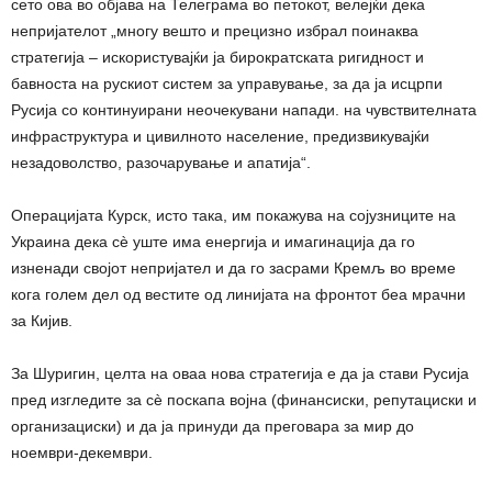
сето ова во објава на Телеграма во петокот, велејќи дека
непријателот „многу вешто и прецизно избрал поинаква
стратегија – искористувајќи ја бирократската ригидност и
бавноста на рускиот систем за управување, за да ја исцрпи
Русија со континуирани неочекувани напади. на чувствителната
инфраструктура и цивилното население, предизвикувајќи
незадоволство, разочарување и апатија“.
Операцијата Курск, исто така, им покажува на сојузниците на
Украина дека сè уште има енергија и имагинација да го
изненади својот непријател и да го засрами Кремљ во време
кога голем дел од вестите од линијата на фронтот беа мрачни
за Кијив.
За Шуригин, целта на оваа нова стратегија е да ја стави Русија
пред изгледите за сè поскапа војна (финансиски, репутациски и
организациски) и да ја принуди да преговара за мир до
ноември-декември.