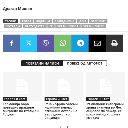
Драган Мишев
ТАГОВИ
БОРАТ
ВОЈНИЦИ
ВОЛОДИМИР
ДЕКА
ЗЕЛЕНСКИ
ПОТВРДИ
ПРЕТСЕДАТЕЛ
СЕ
УКРАИНСКИОТ
УКРАИНСКИТЕ
ПОВРЗАНИ НАПИСИ
ПОВЕЌЕ ОД АВТОРОТ
Европа и Свет
Европа и Свет
Европа и Свет
Германија бара
Етна исфрла големи
39 милиони килограми
повторно враќање
количини пепел,
храна скапува во Лос
мигранти во Италија и
откажани летови на
Анџелес по пожар, се
Грција
аеродромот во
шири неподнослива
Сицилија
смрдеа