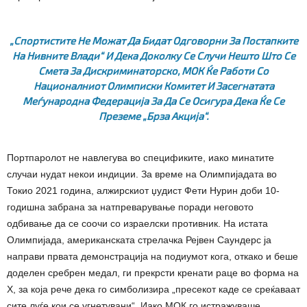
„Спортистите Не Можат Да Бидат Одговорни За Постапките
На Нивните Влади“ И Дека Доколку Се Случи Нешто Што Се
Смета За Дискриминаторско, МОК Ќе Работи Со
Националниот Олимписки Комитет И Засегнатата
Меѓународна Федерација За Да Се Осигура Дека Ќе Се
Преземе „брза Акција“.
Портпаролот не навлегува во спецификите, иако минатите
случаи нудат некои индиции. За време на Олимпијадата во
Токио 2021 година, алжирскиот џудист Фети Нурин доби 10-
годишна забрана за натпреварување поради неговото
одбивање да се соочи со израелски противник. На истата
Олимпијада, американската стрелачка Рејвен Саундерс ја
направи првата демонстрација на подиумот кога, откако и беше
доделен сребрен медал, ги прекрсти кренати раце во форма на
Х, за која рече дека го симболизира „пресекот каде се среќаваат
сите луѓе кои се угнетувани“. Иако МОК го истражуваше