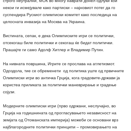
строго неутрални, МОК во многу наврати донел одлуки кои
некои ги исмејувале како партиски – најновиот потег да го
суспендира Рускиот олимписки комитет како последица на
целосната инвазија на Москва на Украина.
Вистината, сепак, е дека Олимписките игри се политички,
отсекогаш биле политички и секогаш ќе бидат политички.
Прашајте ги само Адолф Хитлер и Владимир Путин.
На нивната површина, Игрите се прослава на атлетизмот.
Одоздола, тие се обременети од политика уште од првичните
Олимписки игри во античка Грција, кога градовите-држави ја
користеа приликата за политички маневрирање и градење
сојузи.
Модерните олимписки игри (прво одржани, неслучајно, во
Грција на годишнината од прогласувањето независност на
земјата од Отоманската империја) можеби се основани врз
најблагородните политички принципи – промовирањето на