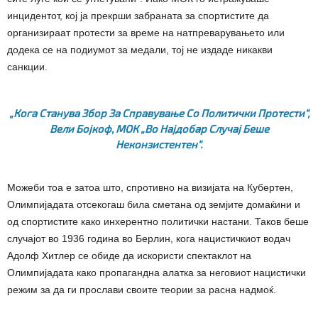
инцидентот, кој ја прекрши забраната за спортистите да
организираат протести за време на натпреварувањето или
додека се на подиумот за медали, тој не издаде никакви
санкции.
„Кога Станува Збор За Справување Со Политички Протести“,
Вели Бојкоф, МОК „во Најдобар Случај Беше
Неконзистентен“.
Можеби тоа е затоа што, спротивно на визијата на Кубертен,
Олимпијадата отсекогаш била сметана од земјите домаќини и
од спортистите како инхерентно политички настани. Таков беше
случајот во 1936 година во Берлин, кога нацистичкиот водач
Адолф Хитлер се обиде да искористи спектаклот на
Олимпијадата како пропагандна алатка за неговиот нацистички
режим за да ги прослави своите теории за расна надмоќ.