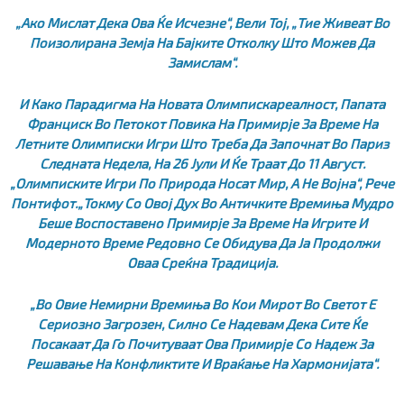
„Ако Мислат Дека Ова Ќе Исчезне“, Вели Тој, „тие Живеат Во
Поизолирана Земја На Бајките Отколку Што Можев Да
Замислам“.
И Како Парадигма На Новата Олимпискареалност, Папата
Франциск Во Петокот Повика На Примирје За Време На
Летните Олимписки Игри Што Треба Да Започнат Во Париз
Следната Недела, На 26 Јули И Ќе Траат До 11 Август.
„Олимписките Игри По Природа Носат Мир, А Не Војна“, Рече
Понтифот.„Токму Со Овој Дух Во Античките Времиња Мудро
Беше Воспоставено Примирје За Време На Игрите И
Модерното Време Редовно Се Обидува Да Ја Продолжи
Оваа Среќна Традиција.
„Во Овие Немирни Времиња Во Кои Мирот Во Светот Е
Сериозно Загрозен, Силно Се Надевам Дека Сите Ќе
Посакаат Да Го Почитуваат Ова Примирје Со Надеж За
Решавање На Конфликтите И Враќање На Хармонијата“.