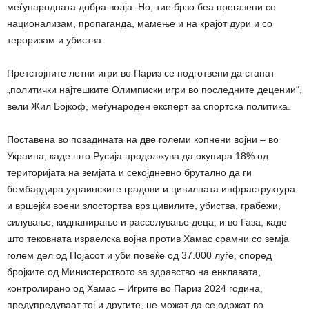
меѓународната добра волја. Но, тие брзо беа прегазени со
национализам, пропаганда, мамење и на крајот дури и со
тероризам и убиства.
Претстојните летни игри во Париз се подготвени да станат
„политички најтешките Олимписки игри во последните децении“,
вели Жил Бојкоф, меѓународен експерт за спортска политика.
Поставена во позадината на две големи копнени војни – во
Украина, каде што Русија продолжува да окупира 18% од
територијата на земјата и секојдневно брутално да ги
бомбардира украинските градови и цивилната инфраструктура
и вршејќи воени злостортва врз цивилите, убиства, грабежи,
силување, киднапирање и расселување деца; и во Газа, каде
што тековната израелска војна против Хамас срамни со земја
голем дел од Појасот и уби повеќе од 37.000 луѓе, според
бројките од Министерството за здравство на енклавата,
контролирано од Хамас – Игрите во Париз 2024 година,
предупредуваат тој и другите, не можат да се одржат во