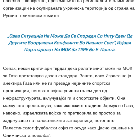
повелба – конкретно, преземањето на регионалните олимписки
организации на окупираната украинска територија од страна на
Рускиот олимписки комитет.
„Оваа Ситуација Не Може Да Се Спореди Со Ниту Еден Од
Другите Вооружени Конфликти Во Нашиот Свет“, Изјави
Портпаролот На МОК За TIME Во Е-Пошта.
Сепак, некои критичари тврдат дека релативниот молк на МОК
за Газа претставува двоен стандард. Зашто, иако Израел не ја
анектира Газа или не ги презеде нејзините спортски
организации, неговата војска уништи голем дел од
инфраструктурата, вклучувајќи ги и спортските објекти. Она
малку што преостанува, како иконскиот стадион Јармук во Газа,
наводно, израелската војска го претворила во простор за
задржување на палестинските затвореници, потег што
Палестинскиот фудбалски сојуз го осуди како „јасно кршење на
Олимписката повелба“.