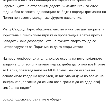
во ритамот на 2.008 тапанари кои удираат за време на
церемонијата на отворањем додека Зимските игри во 2022
година беа засенети од повиците за бојкот поради третманот на
Пекинг кон своето малцинско ујгурско население.
Метју Саид од Тајмс објаснува како во минатото диктаторите ги
користеле Олимписките игри како пропагандна алатка против
Западот и како дозволувањето на руските спортисти да се
натпреваруваат во Париз може да го стори истото.
На прес-конференцијата на која се осврна на потенцијалното
влијание што геополитичкиот пејзаж треба да го има врз Игрите
во Париз, претседателот на МОК Томас Бах се осврна на
основачкото кредо на Кубертен, истакнувајќи дека во време на
конфликт е „поважно да се има оваа врска и да се даде овој
симбол на надеж“.
Бојкоф, од своја страна, не е убеден.