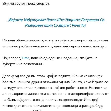
зближи светот преку спортот.
„Војните Избувнуваат Затоа Што Нациите Погрешно Се
Разбираат Едни Со Други“, Рече Тој.
Според образложението, конкуренцијата во спортот ќе поттикне
поголемо разбирање и помирување меѓу противничките земји.
Но, според
Time
, повеќе од еден век подоцна, визијата на
Кубертен не се исполни.
Далеку од тоа да им стави крај на војните, Олимписките игри
беа вмешани, па дури и откажани од нив. Зашто, иако Игрите се
навидум аполитични, светот во кој тие работат не е. Навистина,
авторитарните минатото и сегашноста го искористија спектаклот
на Олимпијадата за своја политичка пропаганда. И покрај
инсистирањето на олимписките претставници игрите да бидат