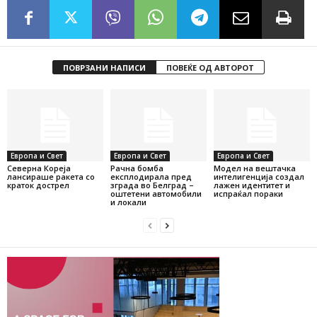
ПОВРЗАНИ НАПИСИ
ПОВЕЌЕ ОД АВТОРОТ
Европа и Свет
Европа и Свет
Европа и Свет
Северна Кореја
Рачна бомба
Модел на вештачка
лансираше ракета со
експлодирала пред
интелигенција создал
краток дострел
зграда во Белград –
лажен идентитет и
оштетени автомобили
испраќал пораки
и локали