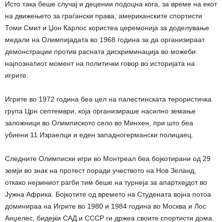
Исто така беше случај и децении подоцна кога, за време на екот
на движењето за граѓански права, американските спортисти
Томи Смит и Џон Карлос користеа церемонија за доделување
медали на Олимпијадата во 1968 година за да организираат
демонстрации против расната дискриминација во можеби
најпознатиот момент на политички говор во историјата на
игрите.
Игрите во 1972 година беа цел на палестинската терористичка
група Црн септември, која организираше насилно земање
заложници во Олимпиското село во Минхен, при што беа
убиени 11 Израелци и еден западногермански полицаец.
Следните Олимписки игри во Монтреал беа бојкотирани од 29
земји во знак на протест поради учеството на Нов Зеланд,
откако нејзиниот рагби тим беше на турнеја за апартхејдот во
Јужна Африка. Бојкотите од времето на Студената војна потоа
доминираа на Игрите во 1980 и 1984 година во Москва и Лос
Анџелес, бидејќи САД и СССР ги држеа своите спортисти дома.