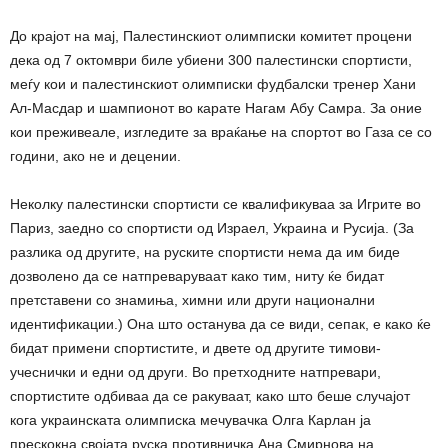
До крајот на мај, Палестинскиот олимписки комитет процени
дека од 7 октомври биле убиени 300 палестински спортисти,
меѓу кои и палестинскиот олимписки фудбалски тренер Хани
Ал-Масдар и шампионот во карате Нагам Абу Самра. За оние
кои преживеале, изгледите за враќање на спортот во Газа се со
години, ако не и децении.
Неколку палестински спортисти се квалификуваа за Игрите во
Париз, заедно со спортисти од Израел, Украина и Русија. (За
разлика од другите, на руските спортисти нема да им биде
дозволено да се натпреваруваат како тим, ниту ќе бидат
претставени со знамиња, химни или други национални
идентификации.) Она што останува да се види, сепак, е како ќе
бидат примени спортистите, и двете од другите тимови-
учеснички и едни од други. Во претходните натпревари,
спортистите одбиваа да се ракуваат, како што беше случајот
кога украинската олимписка мечувачка Олга Карлан ја
прескокна својата руска противничка Ана Смирнова на