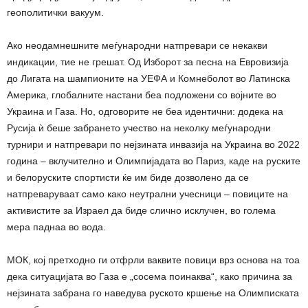
геополитички вакуум.
Ако неодамнешните меѓународни натпревари се некакви
индикации, тие не грешат. Од Изборот за песна на Евровизија
до Лигата на шампионите на УЕФА и Комнеболот во Латинска
Америка, глобалните настани беа подложени со војните во
Украина и Газа. Но, одговорите не беа идентични: додека на
Русија ѝ беше забрането учество на неколку меѓународни
турнири и натпревари по нејзината инвазија на Украина во 2022
година – вклучително и Олимпијадата во Париз, каде на руските
и белоруските спортисти ќе им биде дозволено да се
натпреваруваат само како неутрални учесници – повиците на
активистите за Израел да биде слично исклучен, во голема
мера паднаа во вода.
МОК, кој претходно ги отфрли ваквите повици врз основа на тоа
дека ситуацијата во Газа е „сосема поинаква“, како причина за
нејзината забрана го наведува руското кршење на Олимписката