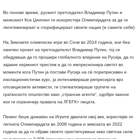
Во поново време, рускиот претседател Владимир Путин и
кинескиот Кси Џинпинг ги искористија Олимпијадата за да ги
легитимизираат и глорифицираат своите нации (и самите себе).
На Зимските олимписки игри во Сочи во 2014 година, кои беа
омилен проект на претседателот Владимир Путин, тој се
обидуваше да го прошири глобалното влијание на Русија, да го
зајакне нејзиниот престиж и да го импресионира светот во
моменти кога Путин ја постави Русија на сè порепресивен и
изолационистички курс, ја интензивираше репресијата врз
опозициските активисти, ги стигматизираше групите на
граѓанското општество како „странски агенти“, одобри закони
кои ги ограничија правата на ЛГБТК+ лицата.
Пекинг беше домаќин на Игрите двапати овој век, користејќи ги
летната Олимпијадата во 2008 година и зимската во 2022
година за да го објави своето пристигнување како светска сила