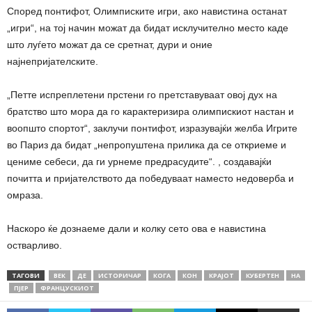
Според понтифот, Олимписките игри, ако навистина останат
„игри“, на тој начин можат да бидат исклучително место каде
што луѓето можат да се сретнат, дури и оние
најнепријателските.
„Петте испреплетени прстени го претставуваат овој дух на
братство што мора да го карактеризира олимпискиот настан и
воопшто спортот“, заклучи понтифот, изразувајќи желба Игрите
во Париз да бидат „непропуштена прилика да се откриеме и
цениме себеси, да ги урнеме предрасудите“. , создавајќи
почитта и пријателството да победуваат наместо недоверба и
омраза.
Наскоро ќе дознаеме дали и колку сето ова е навистина
остварливо.
ТАГОВИ
ВЕК
ДЕ
ИСТОРИЧАР
КОГА
КОН
КРАЈОТ
КУБЕРТЕН
НА
ПЈЕР
ФРАНЦУСКИОТ