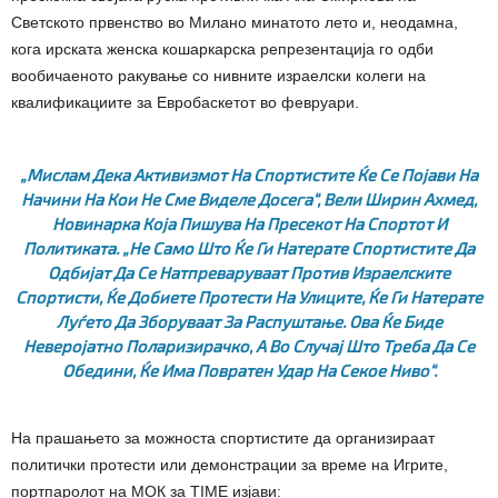
Светското првенство во Милано минатото лето и, неодамна,
кога ирската женска кошаркарска репрезентација го одби
вообичаеното ракување со нивните израелски колеги на
квалификациите за Евробаскетот во февруари.
„Мислам Дека Активизмот На Спортистите Ќе Се Појави На
Начини На Кои Не Сме Виделе Досега“, Вели Ширин Ахмед,
Новинарка Која Пишува На Пресекот На Спортот И
Политиката. „Не Само Што Ќе Ги Натерате Спортистите Да
Одбијат Да Се Натпреваруваат Против Израелските
Спортисти, Ќе Добиете Протести На Улиците, Ќе Ги Натерате
Луѓето Да Зборуваат За Распуштање. Ова Ќе Биде
Неверојатно Поларизирачко, А Во Случај Што Треба Да Се
Обедини, Ќе Има Повратен Удар На Секое Ниво“.
На прашањето за можноста спортистите да организираат
политички протести или демонстрации за време на Игрите,
портпаролот на МОК за TIME изјави: