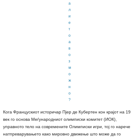
Кога Францускиот историчар Пјер де Кубертен кон крајот на 19
век го основа Меѓународниот олимписки комитет (ИОК),
управното тело на современите Олимписки игри, тој го нарече
натпреварувањето како мировно движење што може да го