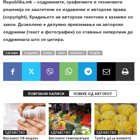
Republika.mk – содржините, графичките и техничките
решенија се заштитени со издавачки и авторски права
(copyright). Крадењето на авторски текстови е казниво со
закон. Дозволено е делумно превземање на авторски
содржини (текст и фотографии) со ставање хиперлинк до
содржината што се цитира.
ТАГОВИ
ГОДИНИ
ИЛИН
ИМА
МАЛИОТ
РОДЕН
ПОВРЗАНИ НАПИСИ
ПОВЕЌЕ ОД АВТОРОТ
ЗДРАВСТВО
ЗДРАВСТВО
ЗДРАВСТВО
Високиот УВ индекс
Високите температури
Треба да ја измиете