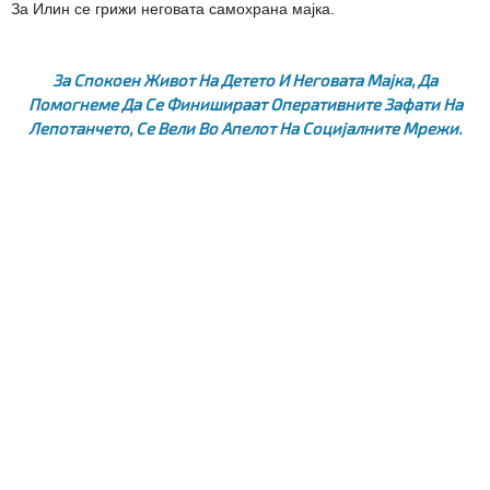
За Илин се грижи неговата самохрана мајка.
За Спокоен Живот На Детето И Неговата Мајка, Да
Помогнеме Да Се Финишираат Оперативните Зафати На
Лепотанчето,
Се Вели Во Апелот На Социјалните Мрежи.