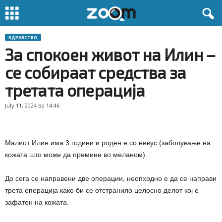
ЗДРАВСТВО
За спокоен живот на Илин –
се собираат средства за
третата операција
July 11, 2024 во 14:46
Малиот Илин има 3 години и роден е со невус (заболување на
кожата што може да премине во меланом).
До сега се направени две операции, неопходно е да се направи
трета операција како би се отстранило целосно делот кој е
зафатен на кожата.