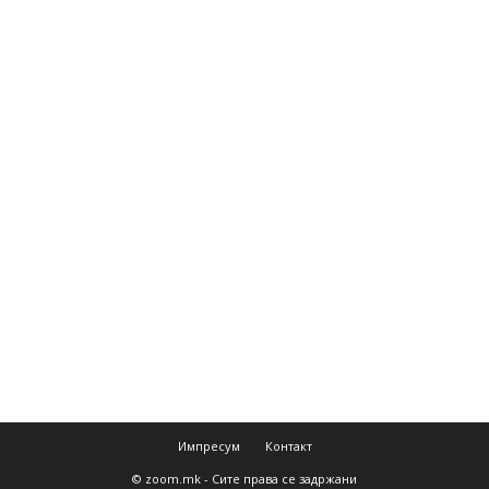
Импресум
Контакт
© zoom.mk - Сите права се задржани