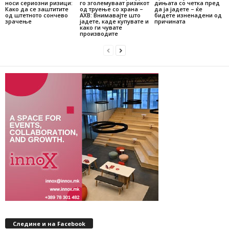
носи сериозни ризици:
го зголемуваат ризикот
дињата со четка пред
Како да се заштитите
од труење со храна –
да ја јадете – ќе
од штетното сончево
АХВ: Внимавајте што
бидете изненадени од
зрачење
јадете, каде купувате и
причината
како ги чувате
производите
Следине и на Facebook