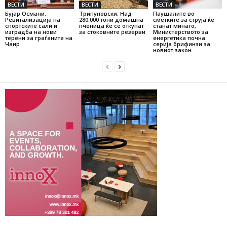
ВЕСТИ
ВЕСТИ
ВЕСТИ
Бујар Османи:
Трипуновски: Над
Паушалите во
Ревитализација на
280.000 тони домашна
сметките за струја ќе
спортските сали и
пченица ќе се откупат
станат минато,
изградба на нови
за стоковните резерви
Министерството за
терени за граѓаните на
енергетика почна
Чаир
серија брифинзи за
новиот закон