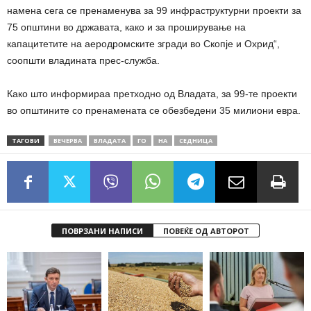
намена сега се пренаменува за 99 инфраструктурни проекти за
75 општини во државата, како и за проширување на
капацитетите на аеродромските згради во Скопје и Охрид“,
соопшти владината прес-служба.
Како што информираа претходно од Владата, за 99-те проекти
во општините со пренамената се обезбедени 35 милиони евра.
ТАГОВИ
ВЕЧЕРВА
ВЛАДАТА
ГО
НА
СЕДНИЦА
ПОВРЗАНИ НАПИСИ
ПОВЕЌЕ ОД АВТОРОТ