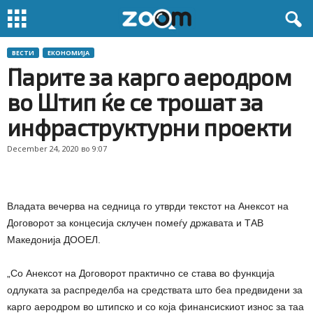
ВЕСТИ
ЕКОНОМИЈА
Парите за карго аеродром
во Штип ќе се трошат за
инфраструктурни проекти
December 24, 2020 во 9:07
Владата вечерва на седница го утврди текстот на Анексот на
Договорот за концесија склучен помеѓу државата и ТАВ
Македонија ДООЕЛ.
„Со Анексот на Договорот практично се става во функција
одлуката за распределба на средствата што беа предвидени за
карго аеродром во штипско и со која финансискиот износ за таа