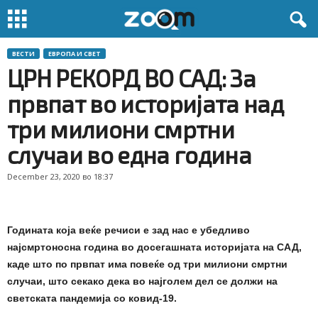
ВЕСТИ
ЕВРОПА И СВЕТ
ЦРН РЕКОРД ВО САД: За
првпат во историјата над
три милиони смртни
случаи во една година
December 23, 2020 во 18:37
Годината која веќе речиси е зад нас е убедливо
најсмртоносна година во досегашната историјата на САД,
каде што по првпат има повеќе од три милиони смртни
случаи, што секако дека во најголем дел се должи на
светската пандемија со ковид-19.