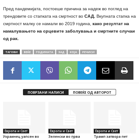
Пред пандемијата, постоеше причина за надеж во поглед на
трендовите со стапката на смртност во
САД.
Вкупната стапка на
смртност малку се намали во 2019 година,
како резултат на
намалувањето на срцевите заболувања и смртните случаи
од рак.
ТАГОВИ
ВЕЌЕ
ГОДИНАТА
ЗАД
КОЈА
РЕЧИСИ
ПОВРЗАНИ НАПИСИ
ПОВЕЌЕ ОД АВТОРОТ
Европа и Свет
Европа и Свет
Европа и Свет
Украинец уапсен во
Зеленски во прва
Трамп затвора пет