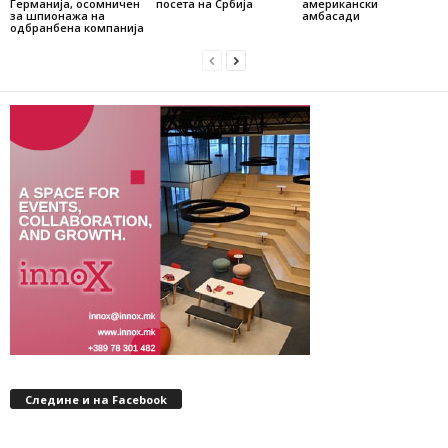
Германија, осомничен
посета на Србија
американски
за шпионажа на
амбасади
одбранбена компанија
Следине и на Facebook