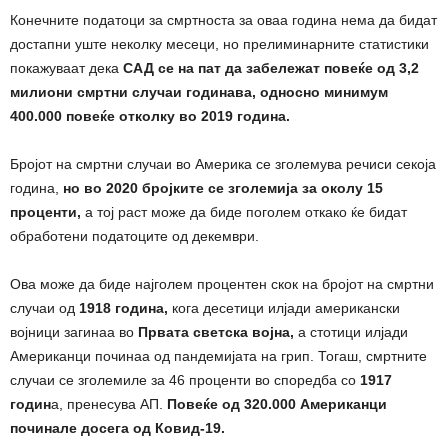
Конечните податоци за смртноста за оваа година нема да бидат
достапни уште неколку месеци, но прелиминарните статистики
покажуваат дека
САД се на пат да забележат повеќе од 3,2
милиони смртни случаи годинавa, односно минимум
400.000 повеќе отколку во 2019 година.
Бројот на смртни случаи во Америка се зголемува речиси секоја
година,
но во 2020 бројките се зголемија за околу 15
проценти,
а тој раст може да биде поголем откако ќе бидат
обработени податоците од декември.
Ова може да биде најголем процентен скок на бројот на смртни
случаи од
1918 година,
кога десетици илјади американски
војници загинаа во
Првата светска војна,
а стотици илјади
Американци починаа од пандемијата на грип. Тогаш, смртните
случаи се зголемиле за 46 проценти во споредба со
1917
годин
а, пренесува АП.
Повеќе од 320.000 Американци
починале досега од Ковид-19.