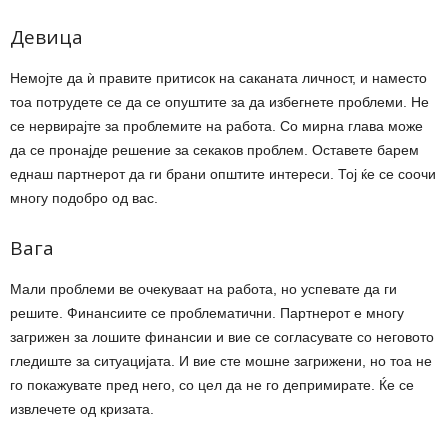
Девица
Немојте да ѝ правите притисок на саканата личност, и наместо
тоа потрудете се да се опуштите за да избегнете проблеми. Не
се нервирајте за проблемите на работа. Со мирна глава може
да се пронајде решение за секаков проблем. Оставете барем
еднаш партнерот да ги брани општите интереси. Тој ќе се соочи
многу подобро од вас.
Вага
Мали проблеми ве очекуваат на работа, но успевате да ги
решите. Финансиите се проблематични. Партнерот е многу
загрижен за лошите финансии и вие се согласувате со неговото
гледиште за ситуацијата. И вие сте мошне загрижени, но тоа не
го покажувате пред него, со цел да не го депримирате. Ќе се
извлечете од кризата.