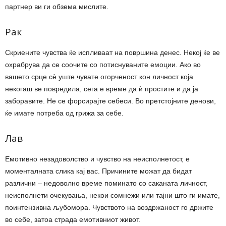
партнер ви ги обзема мислите.
Рак
Скриените чувства ќе испливаат на површина денес. Некој ќе ве
охрабрува да се соочите со потиснуваните емоции. Ако во
вашето срце сè уште чувате огорченост кон личност која
некогаш ве повредила, сега е време да ѝ простите и да ја
заборавите. Не се форсирајте себеси. Во претстојните денови,
ќе имате потреба од грижа за себе.
Лав
Емотивно незадоволство и чувство на неисполнетост, е
моменталната слика кај вас. Причините можат да бидат
различни – недоволно време поминато со саканата личност,
неисполнети очекувања, некои сомнежи или тајни што ги имате,
поинтензивна љубомора. Чувството на воздржаност го држите
во себе, затоа страда емотивниот живот.