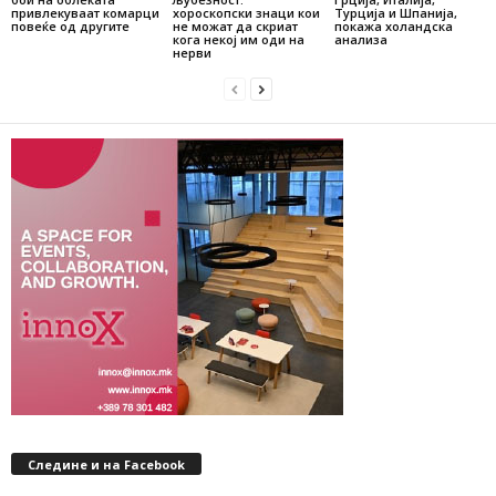
привлекуваат комарци
хороскопски знаци кои
Турција и Шпанија,
повеќе од другите
не можат да скриат
покажа холандска
кога некој им оди на
анализа
нерви
Следине и на Facebook