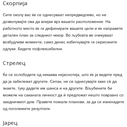
Скорпија
Сите околу вас ќе се однесуваат непредвидливо, но не
дозволувајте ова да влијае врз вашето расположение. На
работното место ќе ги дефинирате вашите цели и ќе направите
детален план за следниот чекор. Во љубовта ве очекуваат
возбудливи моменти, само денес избегнувајте ги сериозните
одлуки. Бидете пофлексибилни.
Стрелец
Ќе се ослободите од некаква нејаснотија, што ќе ја видите пред
да ја забележат другите. Сепак, не се однесувајте како сѐ да
знаете, туку дадете им шанса и на другите. Вљубените би
можеле на саканата личност да ѝ предложат нешто поврзано со
заедничкиот дом. Правете помали планови, за да се изненадите
од поголемите резултати.
Јарец