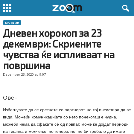
МАГАЗИН
Дневен хорокоп за 23
декември: Скриените
чувства ќе испливаат на
површина
December 23, 2020 во 9:07
Овен
Избегнувате да се сретнете со партнерот, но тој инсистира да ве
види. Можеби комуникацијата со него понекогаш е чудна,
можеби нема да сфаќате сѐ од првпат, може ќе дојдат периоди
на тишина и молчење, но генерално, не би требало да имате