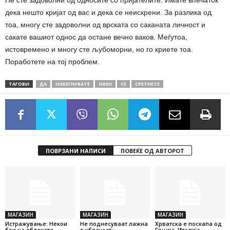
Не сте задоволни од односите со пријателите. Имате впечаток
дека нешто кријат од вас и дека се неискрени. За разлика од
тоа, многу сте задоволни од врската со саканата личност и
сакате вашиот однос да остане вечно ваков. Меѓутоа,
истовремено и многу сте љубоморни, но го криете тоа.
Поработете на тој проблем.
ТАГОВИ
ДА
ИЗБЕГНУВАТЕ
ОВЕН
СЕ
СРЕТНЕТЕ
ПОВРЗАНИ НАПИСИ
ПОВЕЌЕ ОД АВТОРОТ
МАГАЗИН
МАГАЗИН
МАГАЗИН
Истражување: Некои
Не поднесуваат лажна
Хрватска е поскапа од
бои на облеката
љубезност:
Грција, Италија,