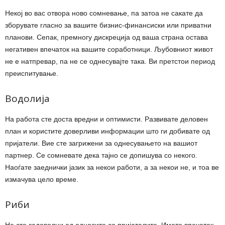
Некој во вас отвора ново сомневање, па затоа не сакате да
зборувате гласно за вашите бизнис-финансиски или приватни
планови. Сепак, премногу дискреција од ваша страна остава
негативен впечаток на вашите соработници. Љубовниот живот
не е натпревар, па не се однесувајте така. Ви претстои период
преиспитување.
Водолија
На работа сте доста вредни и оптимисти. Развивате деловен
план и користите доверливи информации што ги добивате од
пријатели. Вие сте загрижени за однесувањето на вашиот
партнер. Се сомневате дека тајно се допишува со некого.
Наоѓате заеднички јазик за некои работи, а за некои не, и тоа ве
измачува цело време.
Риби