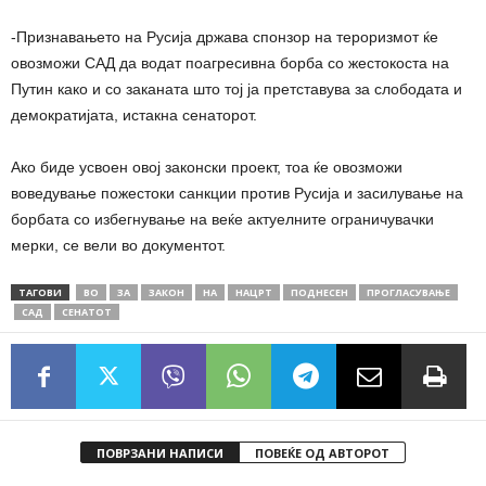
-Признавањето на Русија држава спонзор на тероризмот ќе
овозможи САД да водат поагресивна борба со жестокоста на
Путин како и со заканата што тој ја претставува за слободата и
демократијата, истакна сенаторот.
Ако биде усвоен овој законски проект, тоа ќе овозможи
воведување пожестоки санкции против Русија и засилување на
борбата со избегнување на веќе актуелните ограничувачки
мерки, се вели во документот.
ТАГОВИ
ВО
ЗА
ЗАКОН
НА
НАЦРТ
ПОДНЕСЕН
ПРОГЛАСУВАЊЕ
САД
СЕНАТОТ
ПОВРЗАНИ НАПИСИ
ПОВЕЌЕ ОД АВТОРОТ