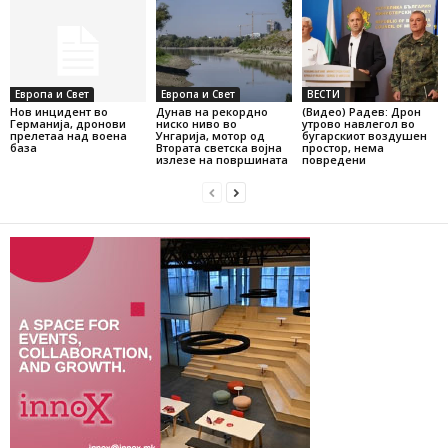
Европа и Свет
Европа и Свет
ВЕСТИ
Нов инцидент во
Дунав на рекордно
(Видео) Радев: Дрон
Германија, дронови
ниско ниво во
утрово навлегол во
прелетаа над воена
Унгарија, мотор од
бугарскиот воздушен
база
Втората светска војна
простор, нема
излезе на површината
повредени