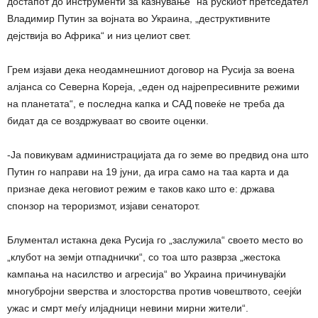
достапот до инструменти за казнување“ на рускиот претседател
Владимир Путин за војната во Украина, „деструктивните
дејствија во Африка“ и низ целиот свет.
Грем изјави дека неодамнешниот договор на Русија за воена
алјанса со Северна Кореја, „еден од најрепресивните режими
на планетата“, е последна капка и САД повеќе не треба да
бидат да се воздржуваат во своите оценки.
-Ја повикувам администрацијата да го земе во предвид она што
Путин го направи на 19 јуни, да игра само на таа карта и да
признае дека неговиот режим е таков како што е: држава
спонзор на тероризмот, изјави сенаторот.
Блументал истакна дека Русија го „заслужила“ своето место во
„клубот на земји отпаднички“, со тоа што разврза „жестока
кампања на насилство и агресија“ во Украина причинувајќи
многубројни ѕверства и злосторства против човештвото, сеејќи
ужас и смрт меѓу илјадници невини мирни жители“.