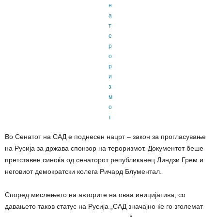
Во Сенатот на САД е поднесен нацрт – закон за прогласување
на Русија за држава спонзор на тероризмот. Документот беше
претставен синоќа од сенаторот републиканец Линдзи Грем и
неговиот демократски колега Ричард Блументал.
Според мислењето на авторите на оваа иницијатива, со
давањето таков статус на Русија „САД значајно ќе го зголемат