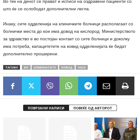
Во тек на денот се прават и исписи на оздравени пациенти со
што ќе се ослободат дополнителни легла.
Инаку, сите одделенија на клиничките болници располагаат со
болнички места до кои има довод на кислород. Министерството
за здравство е во постојан контакт со сите болници и доколку
има потреба, капацитетите на ковид одделенијата ќе бидат
дополнително проширени.
ТАГОВИ
ВО
ИЗМИНАТИТЕ
КОВИД
ЧАСА
ПОВРЗАНИ НАПИСИ
ПОВЕЌЕ ОД АВТОРОТ