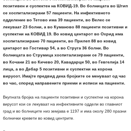
позитивен и суспектен на КОВИД-19. Во болницата во Штип
се хоспитализирани 57 пациенти. На инфективното
одделение во Тетово има 39 пациенти, во Велес се
лекуваат 23 болни, а во Куманово 88 пациенти позитивни и
суспектни на КОВИД 19. Во ковид центарот во Охрид има
хоспитализирано 70 пациенти, во Прилеп 88 во ковид
центарот во Гостивар 54, а во Струга 36 болни. Во
болницата во Струмица хоспитализирани се 79 пациенти,
во Кочани 21 во Кичево 20, Кавадарци 50, во Гевгелија 14
лица, а во Дебар 5 позитивни и суспектни на корона
вирусот. Имајте предвид дека бројките се менуваат од час
во час, според направените приеми и исписи на пациенти.
Вкупната бројка на пациенти позитивни и суспектни на корона
вирусот кои се лекуваат на инфективните оддели во главниот
град и во болниците низ земјава е 1197 и има околу 280 празни
болнички кревети во ковид центрите.