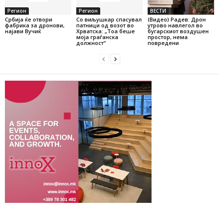
Регион
Регион
ВЕСТИ
Србија ќе отвори
Со виљушкар спасувал
(Видео) Радев: Дрон
фабрика за дронови,
патници од возот во
утрово навлегол во
најави Вучиќ
Хрватска: „Тоа беше
бугарскиот воздушен
моја граѓанска
простор, нема
должност“
повредени