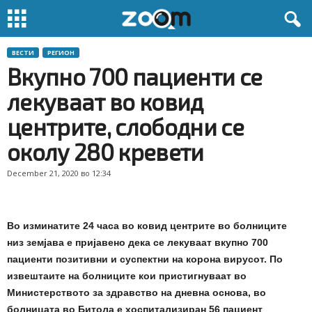
ВЕСТИ
РЕГИОН
Вкупно 700 пациенти се
лекуваат во ковид
центрите, слободни се
околу 280 кревети
December 21, 2020 во 12:34
Во изминатите 24 часа во ковид центрите во болниците
низ земјава е пријавено дека се лекуваат вкупно 700
пациенти позитивни и суспектни на корона вирусот. По
извештаите на болниците кои пристигнуваат во
Министерството за здравство на дневна основа, во
болницата во Битола е хоспитализиран 56 пациент