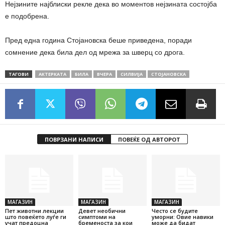
Нејзините најблиски рекле дека во моментов нејзината состојба
е подобрена.
Пред една година Стојановска беше приведена, поради
сомнение дека била дел од мрежа за шверц со дрога.
ТАГОВИ
АКТЕРКАТА
БИЛА
ВЧЕРА
СИЛВИЈА
СТОЈАНОВСКА
ПОВРЗАНИ НАПИСИ
ПОВЕЌЕ ОД АВТОРОТ
МАГАЗИН
МАГАЗИН
МАГАЗИН
Пет животни лекции
Девет необични
Често се будите
што повеќето луѓе ги
симптоми на
уморни: Овие навики
учат предоцна
бременоста за кои
може да бидат